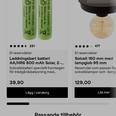
4.0 av 5 stjärnor
recensioner
4.5 av 5 stjärnor
recensione
261
477
El reservdelar
El reservdelar
Laddningsbart batteri
Solcell 160 mm med
AA/HR6 800 mAh Solar, 2-
lampglob 95 mm
pack
Solcellsbatteri speciellt framtagen
Reservdel som passar fle
för trädgårdsbelysning med
solcellslampor och -korga
solceller och AA-...
Northlight. Solcell d...
39,90
129,00
Läs mer
Lägg i varukorg
Passande tillbehör