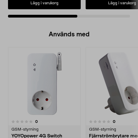
Lägg i varukorg
Lägg i varukorg
Används med
recensioner
recensioner
0
0
0.0 av 5 stjärnor
GSM-styrning
GSM-styrning
YOYOpower 4G Switch
Fjärrströmbrytare me