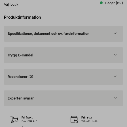
I lager
(22)
Välj butik
Produktinformation
Specifikationer, dokument och ev. faroinformation
Trygg E-Handel
Recensioner
(2)
Experten svarar
Fri frakt
Fri retur
Från 599 kr*
Till valfri butik