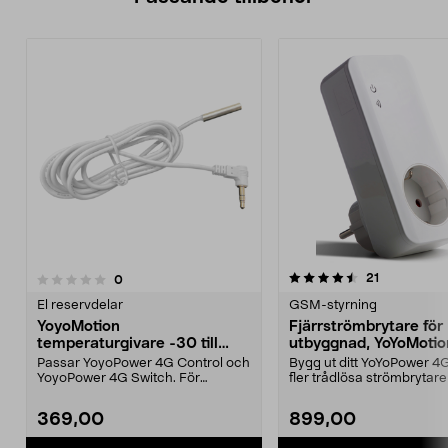
4.5av 5 stjärnor
recensioner
21
recensioner
0
0.0 av 5 stjärnor
El reservdelar
GSM-styrning
YoyoMotion
Fjärrströmbrytare för
temperaturgivare -30 till
utbyggnad, YoYoMotio
+100 grader, 5 m
YoYoPower Extra
Passar YoyoPower 4G Control och
Bygg ut ditt YoYoPower 
YoyoPower 4G Switch. För
fler trådlösa strömbrytare 
temperaturövervakning i...
25 m räckvid...
369,00
899,00