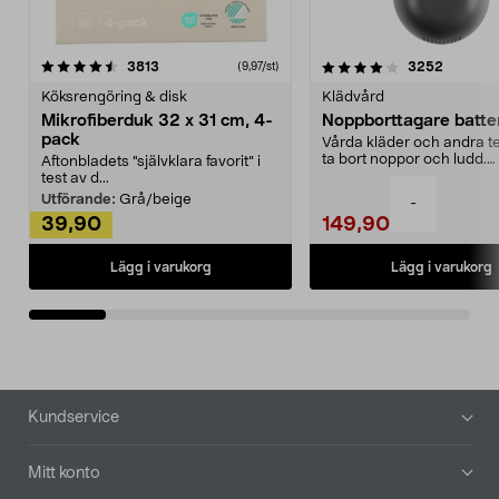
4.0av 5 stjärnor
recensioner
4.5av 5 stjärnor
recensio
3813
3252
(9,97/st)
Köksrengöring & disk
Klädvård
Mikrofiberduk 32 x 31 cm, 4-
Noppborttagare batter
pack
Vårda kläder och andra tex
ta bort noppor och ludd.
Aftonbladets "självklara favorit” i
Noppborttagaren fräs...
test av d...
Utförande:
Grå/beige
-
39,90
149,90
Lägg i varukorg
Lägg i varukorg
Sidfot
Kundservice
Mitt konto