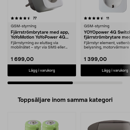
4.5av 5 stjärnor
recensioner
recensioner
77
11
0.0 av 5 stjärnor
GSM-styrning
GSM-styrning
Fjärrströmbrytare med app,
YOYOpower 4G Switc
YoYoMotion YoYoPower 4G
fjärrströmbrytare me
Control
temperaturlarm
Fjärrstyrning av eluttag via
Fjärrstyr element, vatten
mobilnätet – styr via SMS eller
belysning, motorvärmare
app för iOS eller A...
WiFi. YOYOpower ...
1 699,00
1 399,00
Lägg i varukorg
Lägg i varukorg
Toppsäljare inom samma kategori