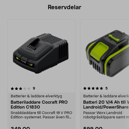
Reservdelar
5.0av 5 stjärnor
recensioner
recensioner
9
5
Batterier & laddare elverktyg
Batterier & laddare elver
Batteriladdare Cocraft PRO
Batteri 20 V/4 Ah till
Edition C1830
Landroid/PowerShare
ft PRO Edition
Snabbladdare till Cocraft 18 V PRO
Passar Worx Landroid
Edition-systemet. Passar även för
robotgräsklippare samt m
batterier i...
Worx PowerShare-serien. 