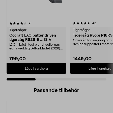
4.5 av 5 stjärnor
recensioner
4.5 av 5 stjärnor
recensione
7
45
Tigersågar
Tigersågar
Cocraft LXC batteridriven
Tigersåg Ryobi R18R
tigersåg RS28-BL, 18 V
Grovsåg för sågning och
rivningsuppgifter i materi
LXC – bäst i test bland kedjornas
trä, metall och plast. ...
egna verktyg (Aftonbladet 2026).
Såga upp till...
799,00
1449,00
Lägg i varukorg
Lägg i varukorg
Passande tillbehör