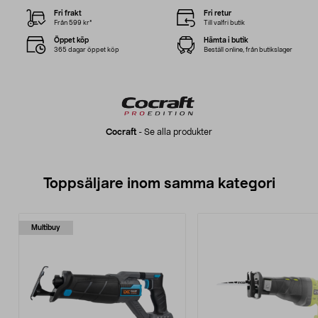
Fri frakt
Fri retur
Från 599 kr*
Till valfri butik
Öppet köp
Hämta i butik
365 dagar öppet köp
Beställ online, från butikslager
Cocraft
-
Se alla produkter
Toppsäljare inom samma kategori
Multibuy