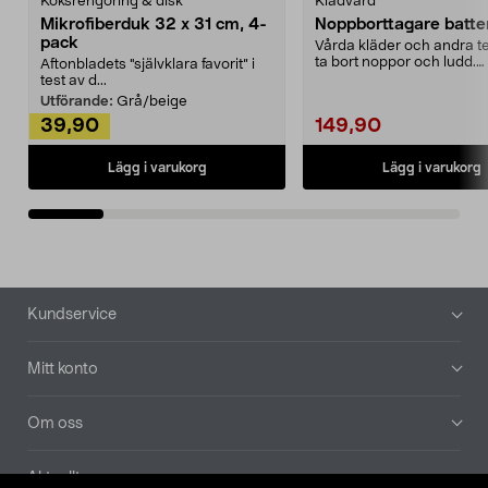
Köksrengöring & disk
Klädvård
Mikrofiberduk 32 x 31 cm, 4-
Noppborttagare batter
pack
Vårda kläder och andra tex
ta bort noppor och ludd.
Aftonbladets "självklara favorit” i
Noppborttagaren fräs...
test av d...
Utförande:
Grå/beige
39,90
149,90
Lägg i varukorg
Lägg i varukorg
Sidfot
Kundservice
Mitt konto
Om oss
Aktuellt