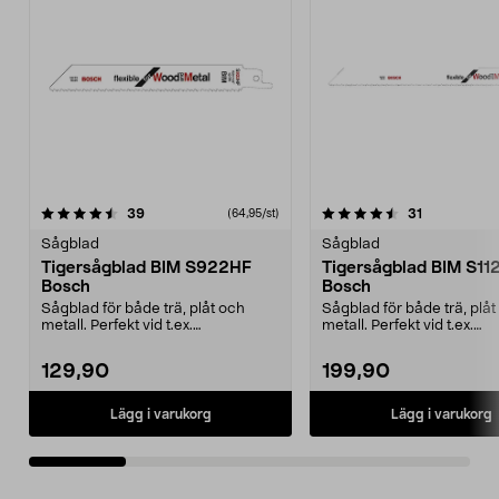
4.5av 5 stjärnor
recensioner
4.0av 5 stjärnor
recensioner
39
31
(64,95/st)
Sågblad
Sågblad
Tigersågblad BIM S922HF
Tigersågblad BIM S1
Bosch
Bosch
Sågblad för både trä, plåt och
Sågblad för både trä, plåt
metall. Perfekt vid t.ex.
metall. Perfekt vid t.ex.
rivningsarbeten - såga ...
rivningsarbeten - såga ...
129,90
199,90
Lägg i varukorg
Lägg i varukorg