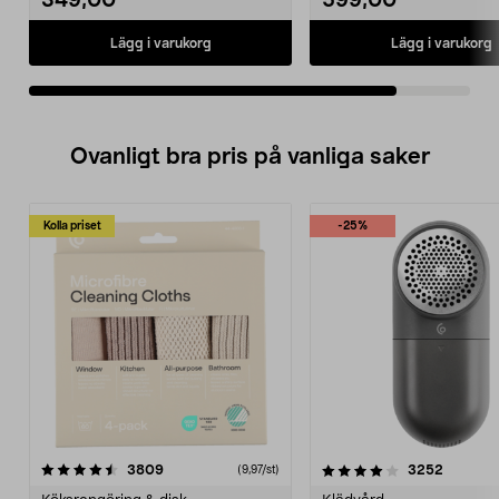
349,00
599,00
Lägg i varukorg
Lägg i varukorg
Ovanligt bra pris på vanliga saker
Kolla priset
-25%
4.0av 5 stjärnor
recensioner
4.5av 5 stjärnor
recensio
3809
3252
(9,97/st)