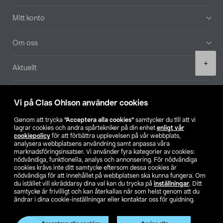
Mitt konto
Om oss
Product
+
Aktuellt
quantity
Våra bolag
Vi på Clas Ohlson använder cookies
Hitta butik
Genom att trycka
”Acceptera alla cookies”
samtycker du till att vi
lagrar cookies och andra spårtekniker på din enhet
enligt vår
cookiepolicy
för att förbättra upplevelsen på vår webbplats,
SE
NO
FI
analysera webbplatsens användning samt anpassa våra
marknadsföringsinsatser. Vi använder fyra kategorier av cookies:
nödvändiga, funktionella, analys och annonsering. För nödvändiga
cookies krävs inte ditt samtycke eftersom dessa cookies är
nödvändiga för att innehållet på webbplatsen ska kunna fungera. Om
du istället vill skräddarsy dina val kan du trycka på
inställningar
. Ditt
samtycke är frivilligt och kan återkallas när som helst genom att du
ändrar i dina cookie-inställningar eller kontaktar oss för guidning.
Köpvillkor
Privacy statement
Klubbvillkor
För företag
Ändra till priser exklusive moms