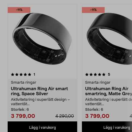
-11%
-11%
5.0av 5 stjärnor
recensioner
recensioner
1
5
Smarta ringar
Smarta ringar
Ultrahuman Ring Air smart
Ultrahuman Ring Air
ring, Space Silver
smartring, Matte Gre
Aktivitetsring i superlätt design –
Aktivitetsring i superlätt 
vattentät...
vattentät...
Storlek:
6
Storlek:
6
3 799,00
3 799,00
4 290,00
4
Lägg i varukorg
Lägg i varukorg