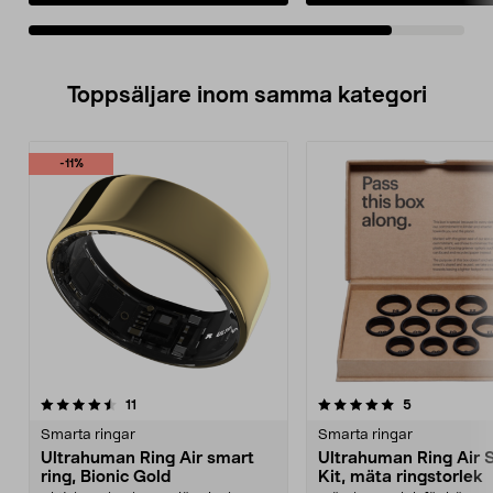
Toppsäljare inom samma kategori
-11%
5.0 av 5 stjärnor
recensioner
3.5 av 5 stjärnor
recensioner
11
5
Smarta ringar
Smarta ringar
Ultrahuman Ring Air smart
Ultrahuman Ring Air S
ring, Bionic Gold
Kit, mäta ringstorlek