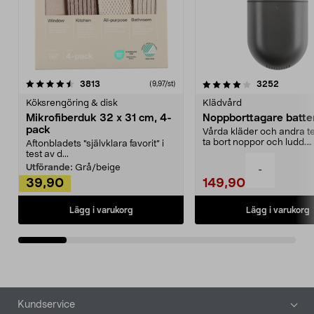
4.0av 5 stjärnor
recensioner
4.5av 5 stjärnor
recensio
3813
3252
(9,97/st)
Köksrengöring & disk
Klädvård
Mikrofiberduk 32 x 31 cm, 4-
Noppborttagare batter
pack
Vårda kläder och andra tex
ta bort noppor och ludd.
Aftonbladets "självklara favorit” i
Noppborttagaren fräs...
test av d...
Utförande:
Grå/beige
-
39,90
149,90
Lägg i varukorg
Lägg i varukorg
Sidfot
Kundservice