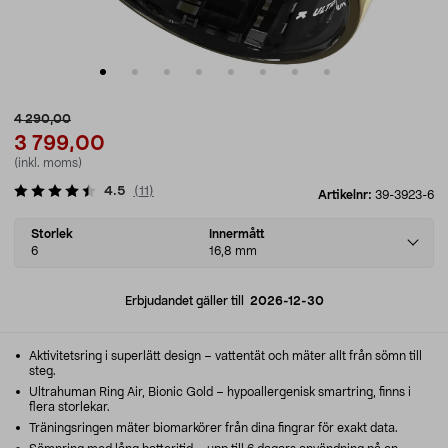
4 290,00
3 799,00
(inkl. moms)
4.5
(
11
)
Artikelnr:
39-3923-6
Select
Storlek
Innermått
variant
6
16,8 mm
Erbjudandet gäller till
2026-12-30
Aktivitetsring i superlätt design – vattentät och mäter allt från sömn till
steg.
Ultrahuman Ring Air, Bionic Gold – hypoallergenisk smartring, finns i
flera storlekar.
Träningsringen mäter biomarkörer från dina fingrar för exakt data.