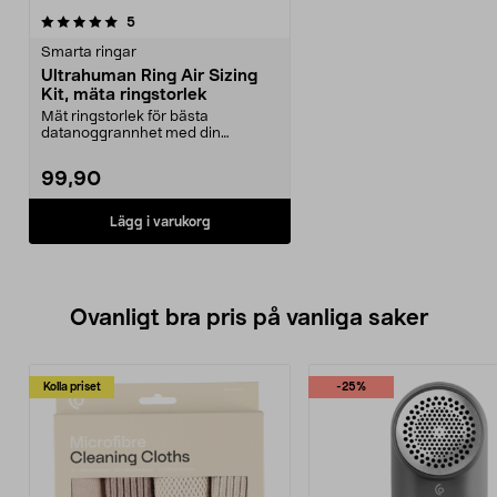
recensioner
5
Smarta ringar
Ultrahuman Ring Air Sizing
Kit, mäta ringstorlek
Mät ringstorlek för bästa
datanoggrannhet med din
Ultrahuman smartring. Ultrahum...
99,90
Lägg i varukorg
Ovanligt bra pris på vanliga saker
Kolla priset
-25%