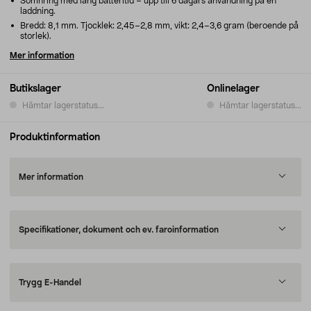
Sömnring med lång batteritid – upp till 6 dagars användning på en
laddning.
Bredd: 8,1 mm. Tjocklek: 2,45–2,8 mm, vikt: 2,4–3,6 gram (beroende på
storlek).
Mer information
Butikslager
Onlinelager
Hämtar lagerstatus...
Hämtar lagerstatus...
Produktinformation
Mer information
Specifikationer, dokument och ev. faroinformation
Trygg E-Handel