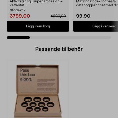
Aktivitetsring i superlätt design –
Mät ringstorlek för bästa
vattentät...
datanoggrannhet med di
Ultrahuman smartring. Ul
Storlek:
7
3799,00
99,90
4290,00
Lägg i varukorg
Lägg i varukorg
Passande tillbehör