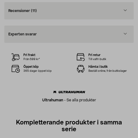
Recensioner
(11)
Experten svarar
Fri frakt
Fri retur
Från 599 kr*
Till valfri butik
Öppet köp
Hämta i butik
365 dagar öppet köp
Beställ online, från butikslager
Ultrahuman
-
Se alla produkter
Kompletterande produkter i samma
serie