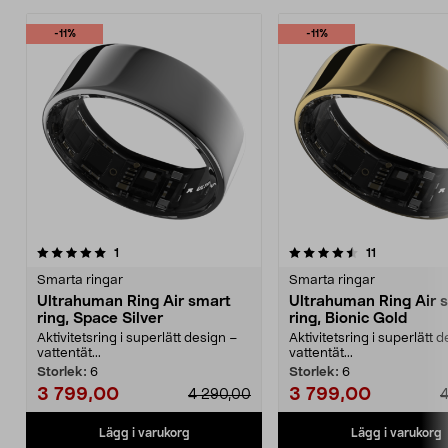
-11%
-11%
4.5av 5 stjärnor
recensioner
recensioner
1
11
Smarta ringar
Smarta ringar
Ultrahuman Ring Air smart
Ultrahuman Ring Air 
ring, Space Silver
ring, Bionic Gold
Aktivitetsring i superlätt design –
Aktivitetsring i superlätt 
vattentät...
vattentät...
Storlek:
6
Storlek:
6
3 799,00
3 799,00
4 290,00
4
Lägg i varukorg
Lägg i varukorg