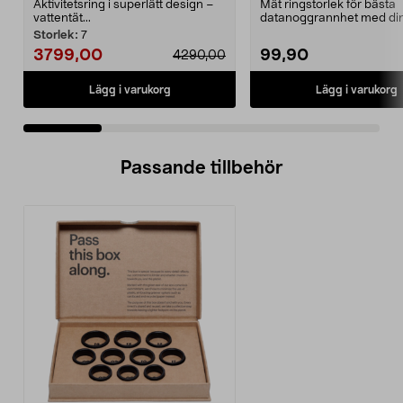
Aktivitetsring i superlätt design –
Mät ringstorlek för bästa
vattentät...
datanoggrannhet med di
Ultrahuman smartring. Ul
Storlek:
7
3799,00
99,90
4290,00
Lägg i varukorg
Lägg i varukorg
Passande tillbehör