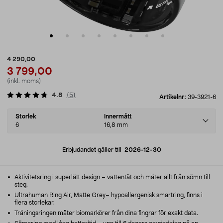
4 290,00
3 799,00
(inkl. moms)
4.8
(
5
)
Artikelnr:
39-3921-6
Select
Storlek
Innermått
variant
6
16,8 mm
Erbjudandet gäller till
2026-12-30
Aktivitetsring i superlätt design – vattentät och mäter allt från sömn till
steg.
Ultrahuman Ring Air, Matte Grey– hypoallergenisk smartring, finns i
flera storlekar.
Träningsringen mäter biomarkörer från dina fingrar för exakt data.