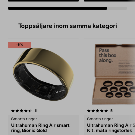
Toppsäljare inom samma kategori
-11%
5.0 av 5 stjärnor
recensioner
3.5 av 5 stjärnor
recensioner
11
5
Smarta ringar
Smarta ringar
Ultrahuman Ring Air smart
Ultrahuman Ring Air S
ring, Bionic Gold
Kit, mäta ringstorlek