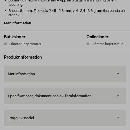
Sömnring med lång batteritid – upp till 6 dagars användning på en
laddning.
Bredd: 8,1 mm. Tjocklek: 2,45–2,8 mm, vikt: 2,4–3,6 gram (beroende på
storlek).
Mer information
Butikslager
Onlinelager
Hämtar lagerstatus...
Hämtar lagerstatus...
Produktinformation
Mer information
Specifikationer, dokument och ev. faroinformation
Trygg E-Handel