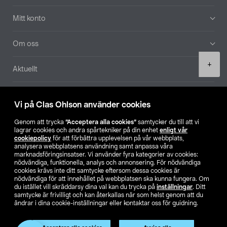
Mitt konto
Om oss
Product
+
Aktuellt
quantity
Våra bolag
Vi på Clas Ohlson använder cookies
Hitta butik
Genom att trycka
”Acceptera alla cookies”
samtycker du till att vi
lagrar cookies och andra spårtekniker på din enhet
enligt vår
cookiepolicy
för att förbättra upplevelsen på vår webbplats,
SE
NO
FI
analysera webbplatsens användning samt anpassa våra
marknadsföringsinsatser. Vi använder fyra kategorier av cookies:
nödvändiga, funktionella, analys och annonsering. För nödvändiga
cookies krävs inte ditt samtycke eftersom dessa cookies är
nödvändiga för att innehållet på webbplatsen ska kunna fungera. Om
du istället vill skräddarsy dina val kan du trycka på
inställningar
. Ditt
samtycke är frivilligt och kan återkallas när som helst genom att du
ändrar i dina cookie-inställningar eller kontaktar oss för guidning.
Köpvillkor
Privacy statement
Klubbvillkor
För företag
Ändra till priser exklusive moms