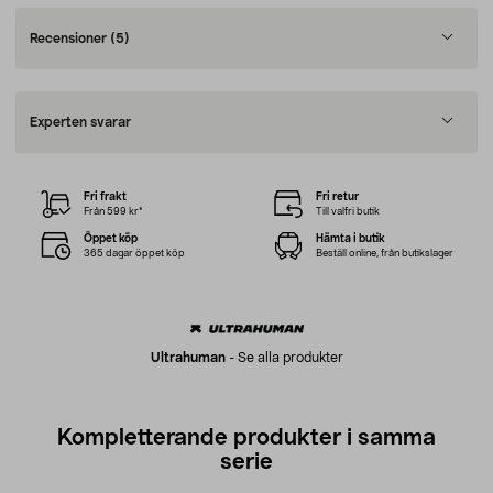
Recensioner
(5)
Experten svarar
Fri frakt
Fri retur
Från 599 kr*
Till valfri butik
Öppet köp
Hämta i butik
365 dagar öppet köp
Beställ online, från butikslager
Ultrahuman
-
Se alla produkter
Kompletterande produkter i samma
serie