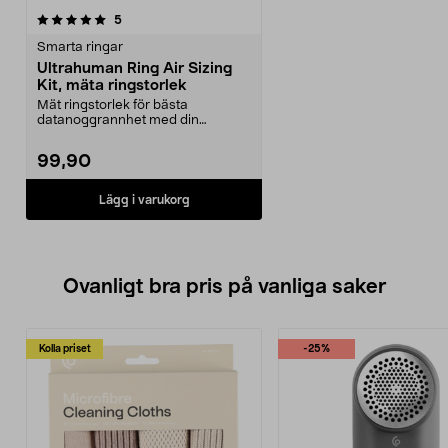
recensioner
5
Smarta ringar
Ultrahuman Ring Air Sizing
Kit, mäta ringstorlek
Mät ringstorlek för bästa
datanoggrannhet med din
Ultrahuman smartring. Ultrahum...
99,90
Lägg i varukorg
Ovanligt bra pris på vanliga saker
Kolla priset
-25%