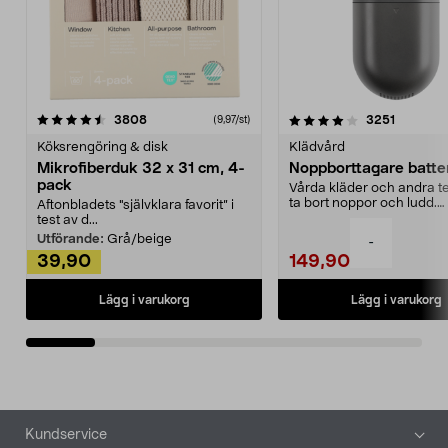
4.0av 5 stjärnor
recensioner
4.5av 5 stjärnor
recensio
3808
3251
(9,97/st)
Köksrengöring & disk
Klädvård
Mikrofiberduk 32 x 31 cm, 4-
Noppborttagare batter
pack
Vårda kläder och andra tex
ta bort noppor och ludd.
Aftonbladets "självklara favorit” i
Noppborttagaren fräs...
test av d...
Utförande:
Grå/beige
-
39,90
149,90
Lägg i varukorg
Lägg i varukorg
Sidfot
Kundservice