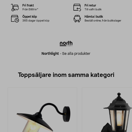
Fri frakt
Fri retur
Från 599 kr*
Till valfri butik
Öppet köp
Hämta i butik
365 dagar öppet köp
Beställ online, från butikslager
Northlight
-
Se alla produkter
Toppsäljare inom samma kategori