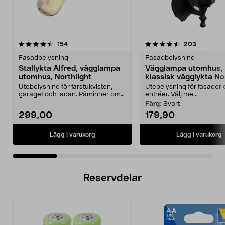
4.5 av 5 stjärnor
recensioner
4.5 av 5 stjärnor
recension
154
203
Fasadbelysning
Fasadbelysning
Stallykta Alfred, vägglampa
Vägglampa utomhus,
utomhus, Northlight
klassisk vägglykta Nor
Utebelysning för farstukvisten,
Utebelysning för fasader
garaget och ladan. Påminner om
entréer. Välj me...
den klassiska sta...
Färg:
Svart
299,00
179,90
Lägg i varukorg
Lägg i varukorg
Reservdelar