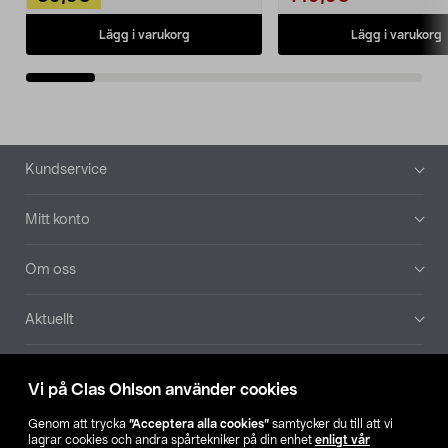
Lägg i varukorg
Lägg i varukorg
Sidfot
Kundservice
Mitt konto
Om oss
Aktuellt
Våra bolag
Vi på Clas Ohlson använder cookies
Hitta butik
Genom att trycka
”Acceptera alla cookies”
samtycker du till att vi
lagrar cookies och andra spårtekniker på din enhet
enligt vår