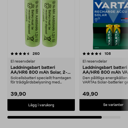
4.5av 5 stjärnor
recensioner
recension
260
108
El reservdelar
El reservdelar
Laddningsbart batteri
Laddningsbart batteri
AA/HR6 800 mAh Solar, 2-
AA/HR6 800 mAh VA
pack
Solar
Solcellsbatteri speciellt framtagen
Den pålitliga energikällan
för trädgårdsbelysning med
VARTAs Solar-batterier ger
solceller och AA-...
belysning – ...
39,90
49,90
Se varianter
Lägg i varukorg