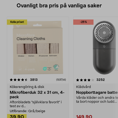
Ovanligt bra pris på vanliga saker
Kolla priset
-25%
4.0av 5 stjärnor
recensioner
4.5av 5 stjärnor
recensio
3813
3252
(9,97/st)
Köksrengöring & disk
Klädvård
Mikrofiberduk 32 x 31 cm, 4-
Noppborttagare batter
pack
Vårda kläder och andra tex
ta bort noppor och ludd.
Aftonbladets "självklara favorit” i
Noppborttagaren fräs...
test av d...
Utförande:
Grå/beige
39,90
149,90