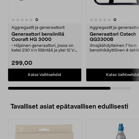
arvostelut
arvostelut
0
0
0.0 viidestä
tähdestä
Aggregaatit ja generaattorit
Aggregaatit ja generaattor
Generaattori bensiinillä
Generaattori Cotech
Cocraft HG 3000
GG3300B
• Hiljainen generaattori, jossa on
Ilmajäähdytteinen 7 hv:n
kaksi 230 V:n liitäntää ja yksi 12 V:n
bensiinikäyttöinen 4-taht
liitäntä.
OHV, hiljainen käynti.
• Cocraft HG 3000 – helposti
2 kpl 230 V:n/50 Hz:n liitä
299,00
käynnistettävä generaattori, jossa
12 V:n liitäntä esim. akun
on toimintavarma nelitahtinen
lataamiseen.
OHV-moottori.
Volttimittari, ylikuormituss
Katso Vaihtoehdot
Katso Vaihtoehdo
• Kannettavaa virtaa mökille tai
tasokytkin öljylle.
kodin hätätilanteita varten.
Teline teräsputkea,
• Suuri 15 litran bensiinitankki
tärinävaimennus.
(lyijytön 95-oktaaninen) – noin 11
Suuri 15 litran tankki. Käy
tuntia käyttöaikaa.
noin 11 tuntia.
• Generaattorissa on volttimittari,
Tavalliset asiat epätavallisen edullisesti
ylikuormitussuoja ja öljyvahti.