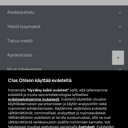
Alatunniste
Asiakaspalvelu
Yleisiä kysymyksiä
Tietoa meistä
Ajankohtaista
Product
+
quantity
Muut yrityksemme
Clas Ohlson käyttää evästeitä
Etsi myymälä
Painamalla
”Hyväksy kaikki evästeet”
sallit, että tallennamme
evästeitä ja muuta seurantateknologiaa laitteellesi
SE
NO
FI
evästeselosteemme mukaisesti
. Evästeitä käytetään sivuston
käyttökokemuksen parantamiseen ja käytön analysointiin sekä
FI
SV
mainonnan kohdentamiseen. Käytämme neljänlaisia evästeitä:
välttämättömät, toiminnalliset, analyyttiset ja mainosevästeet.
Välttämättömiin evästeisiin ei tarvita suostumustasi, sillä ne ovat
välttämättömiä verkkosivuston sisällön toimimisen kannalta. Voit
halutessasi muuttaa asetuksiasi painamalla
Asetukset
. Evästeiden