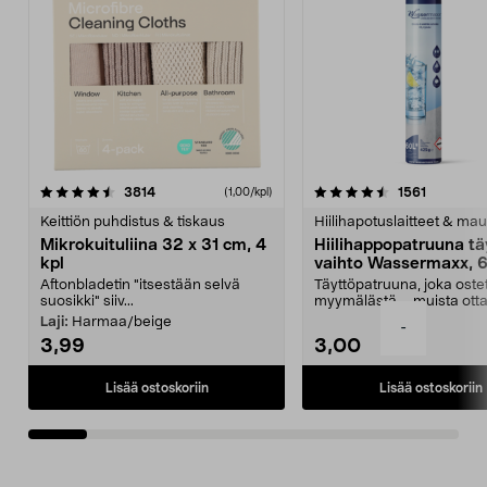
4.5viidestä
arvostelut
4.5viidestä
arvostelu
3814
1561
(1,00/kpl)
tähdestä
t
Keittiön puhdistus & tiskaus
Hiilihapotuslaitteet & mau
Mikrokuituliina 32 x 31 cm, 4
Hiilihappopatruuna tä
kpl
vaihto Wassermaxx, 6
Aftonbladetin "itsestään selvä
Täyttöpatruuna, joka ost
suosikki" siiv...
myymälästä – muista ott
patruuna mukaasi m...
Laji:
Harmaa/beige
-
3,99
3,00
Lisää ostoskoriin
Lisää ostoskoriin