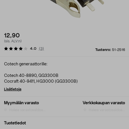
12,90
(sis. ALV:n)
4.0
(
3
)
Tuotenro:
51-2516
Cotech generaattorille:
Cotech 40-8890, GG3300B
Cocraft 40-9411, HG3000 (GG3300B)
Lisätietoja
Myymälän varasto
Verkkokaupan varasto
Hakee varastosaldoa...
Hakee varastosaldoa...
Tuotetiedot