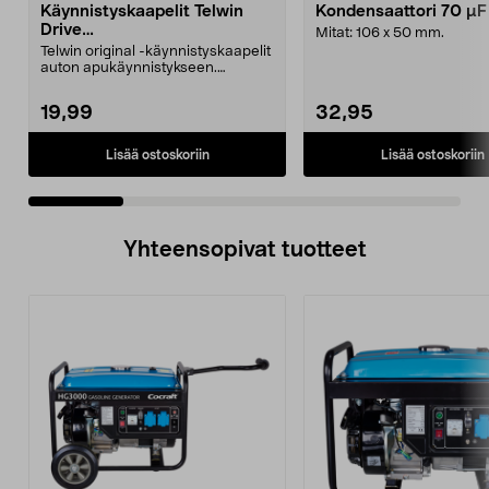
Käynnistyskaapelit Telwin
Kondensaattori 70 µ
Drive
Mitat: 106 x 50 mm.
Mini/9000/13000/1250/150
Telwin original -käynnistyskaapelit
0/1750, EC5
auton apukäynnistykseen.
Käynnistyskaapelit ...
19,99
32,95
Lisää ostoskoriin
Lisää ostoskoriin
Yhteensopivat tuotteet