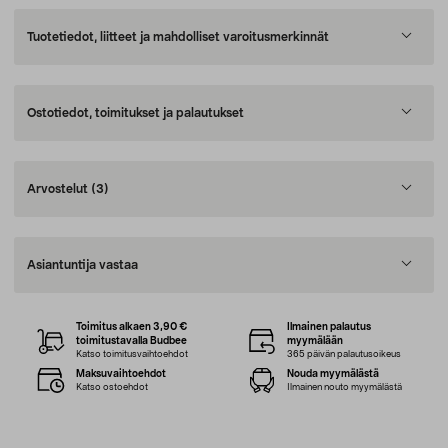
Tuotetiedot, liitteet ja mahdolliset varoitusmerkinnät
Ostotiedot, toimitukset ja palautukset
Arvostelut
(3)
Asiantuntija vastaa
Toimitus alkaen 3,90 €
Ilmainen palautus
toimitustavalla Budbee
myymälään
Katso toimitusvaihtoehdot
365 päivän palautusoikeus
Maksuvaihtoehdot
Nouda myymälästä
Katso ostoehdot
Ilmainen nouto myymälästä