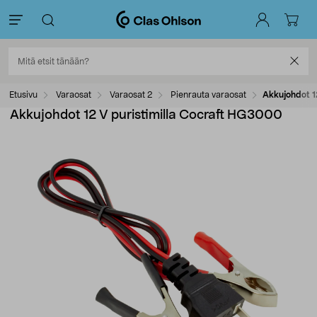
Etusivu
Varaosat
Varaosat 2
Pienrauta varaosat
Akkujohdot 1
Akkujohdot 12 V puristimilla Cocraft HG3000