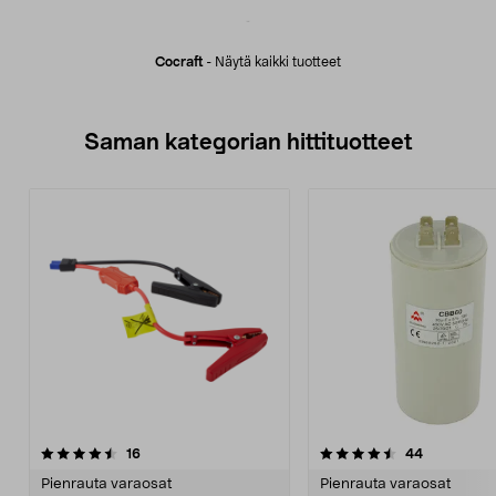
Cocraft
-
Näytä kaikki tuotteet
Saman kategorian hittituotteet
4.5 viidestä
arvostelut
4.5 viidestä
arvostelut
16
44
tähdestä
t
Pienrauta varaosat
Pienrauta varaosat