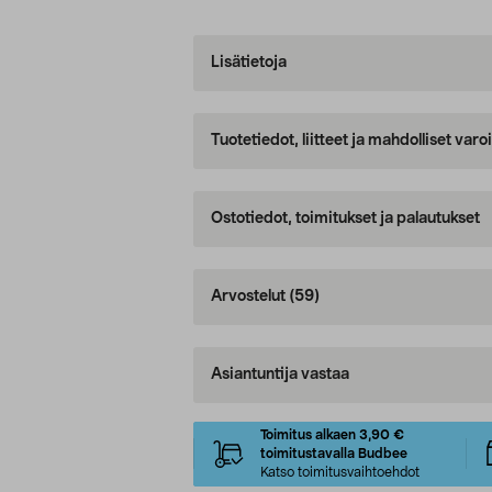
Lisätietoja
Tuotetiedot, liitteet ja mahdolliset var
Ostotiedot, toimitukset ja palautukset
Arvostelut
(59)
Asiantuntija vastaa
Toimitus alkaen 3,90 €
toimitustavalla Budbee
Katso toimitusvaihtoehdot