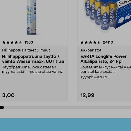
4.5viidestä
arvostelut
4.5viidestä
arvostelut
1563
24110
tähdestä
Hiilihapotuslaitteet & maut
AA-paristot
Hiilihappopatruuna täyttö /
VARTA Longlife Power
vaihto Wassermaxx, 60 litraa
Alkaliparisto, 24 kpl
Täyttöpatruuna, joka ostetaan
Joutsenmerkityt AA- tai AA
myymälästä – muista ottaa vanha
paristot kaukosää...
patruuna mukaasi m...
Tyyppi:
AA/LR6
3,00
12,99
Lisää ostoskoriin
Lisää ostoskoriin