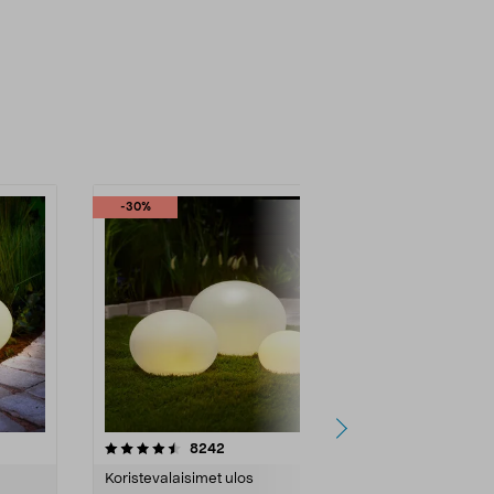
-30%
-60%
4.0 viidestä
arvostelut
4.5
8242
4
tähdestä
tähdestä
Koristevalaisimet ulos
Valoketjut