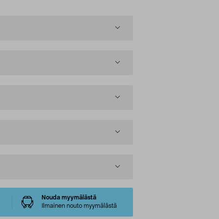
Nouda myymälästä
Ilmainen nouto myymälästä