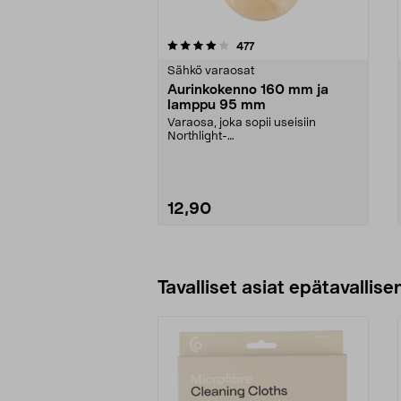
0viidestä
4.5viidestä
arvostelut
477
tähdestä
tähdestä
Sähkö varaosat
Aurinkokenno 160 mm ja
lamppu 95 mm
Varaosa, joka sopii useisiin
Northlight-
aurinkokennovalaisimiin ja -
koreihin. Au...
12,90
Lue lisää
Tavalliset asiat epätavallisen