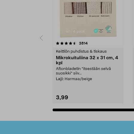
5viidestä
4.5viidestä
arvostelut
3814
tähdestä
tähdestä
Keittiön puhdistus & tiskaus
Mikrokuituliina 32 x 31 cm, 4
kpl
Aftonbladetin "itsestään selvä
suosikki" siiv...
Laji:
Harmaa/beige
3,99
Lisää ostoskoriin
Alatunniste