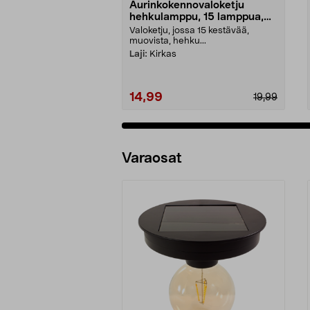
Aurinkokennovaloketju
hehkulamppu, 15 lamppua,
7,2 m
Valoketju, jossa 15 kestävää,
muovista, hehku...
Laji:
Kirkas
14,99
19,99
Varaosat