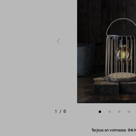
1
/
6
Tarjous on voimassa
04.