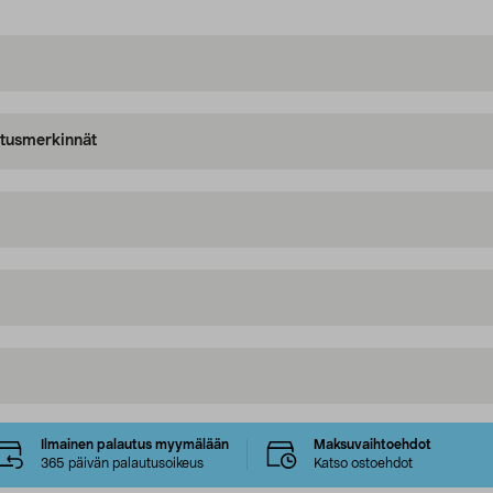
oitusmerkinnät
Ilmainen palautus myymälään
Maksuvaihtoehdot
365 päivän palautusoikeus
Katso ostoehdot