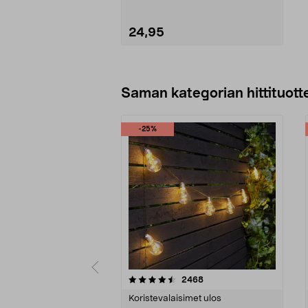
24,95
Lisää ostoskoriin
Saman kategorian hittituott
-25%
5 viidestä
5.0 viidestä
arvostelut
2468
tähdestä
tähdestä
Koristevalaisimet ulos