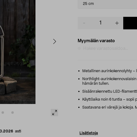
variant
25 cm
Product
quantity
Myymälän varasto
Hakee varastosaldoa...
Metallinen aurinkokennolyhty – le
Northlight-aurinkokennovalaisin 
hämärän tullen.
Sisäänrakennettu LED-filamentti
Käyttöaika noin 6 tuntia – sopii 
Saatavana eri värejä ja kokoja. M
10.2026
asti
Lisätietoja