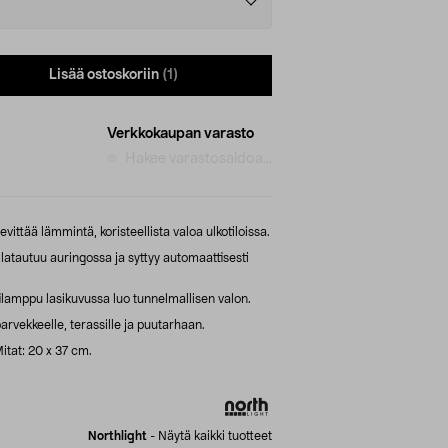
Lisää ostoskoriin
(1)
Verkkokaupan varasto
Hakee varastosaldoa...
vittää lämmintä, koristeellista valoa ulkotiloissa.
latautuu auringossa ja syttyy automaattisesti
lamppu lasikuvussa luo tunnelmallisen valon.
parvekkeelle, terassille ja puutarhaan.
itat: 20 x 37 cm.
Northlight
-
Näytä kaikki tuotteet