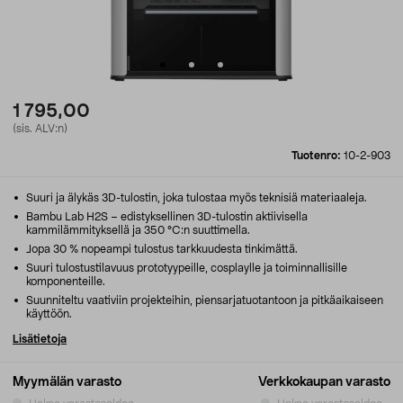
1 795,00
(sis. ALV:n)
Tuotenro:
10-2-903
Suuri ja älykäs 3D-tulostin, joka tulostaa myös teknisiä materiaaleja.
Bambu Lab H2S – edistyksellinen 3D-tulostin aktiivisella
kammilämmityksellä ja 350 °C:n suuttimella.
Jopa 30 % nopeampi tulostus tarkkuudesta tinkimättä.
Suuri tulostustilavuus prototyypeille, cosplaylle ja toiminnallisille
komponenteille.
Suunniteltu vaativiin projekteihin, piensarjatuotantoon ja pitkäaikaiseen
käyttöön.
Lisätietoja
Myymälän varasto
Verkkokaupan varasto