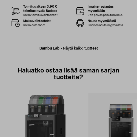
Toimitus alkaen 3,90 €
Ilmainen palautus
toimitustavalla Budbee
myymälään
Katso toimitusvaihtoehdot
365 päivän palautusoikeus
Maksuvaihtoehdot
Nouda myymälästä
Katso ostoehdot
Ilmainen nouto myymälästä
Bambu Lab
-
Näytä kaikki tuotteet
Haluatko ostaa lisää saman sarjan
tuotteita?