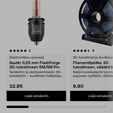
4.5 viidestä
arvostelut
5.0 viidestä
arvostelut
2
8
tähdestä
t
Elektroniikka varaosat
3D-tulostimet ja tarvikkee
Suutin 0,25 mm FlashForge
Filamenttipidike 3D-
3D-tulostimeen 5M/5M Pro
tulostimeen, säädett
Tarkkoihin ja yksityiskohtaisiin 3D-
Neljä kuulalaakeria tulos
tulosteisiin – suuttimen halkaisija
sujuvaan syöttöön. Sääde
0,25 mm....
leveys – jopa 1...
32,95
9,90
Lisää ostoskoriin
Lisää ostoskoriin