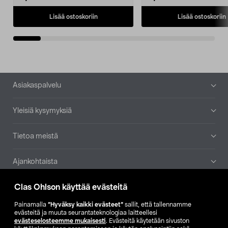
Lisää ostoskoriin
Lisää ostoskoriin
Alatunniste
Asiakaspalvelu
Yleisiä kysymyksiä
Tietoa meistä
Ajankohtaista
Clas Ohlson käyttää evästeitä
Muut yrityksemme
Painamalla
”Hyväksy kaikki evästeet”
sallit, että tallennamme
Etsi myymälä
evästeitä ja muuta seurantateknologiaa laitteellesi
evästeselosteemme mukaisesti
. Evästeitä käytetään sivuston