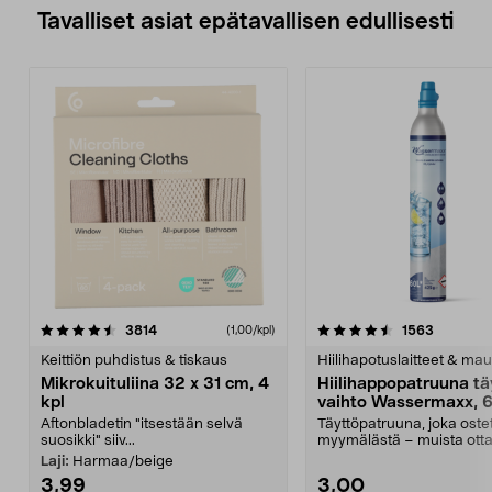
Tavalliset asiat epätavallisen edullisesti
4.5viidestä
arvostelut
4.5viidestä
arvostelu
3814
1563
(1,00/kpl)
tähdestä
t
Keittiön puhdistus & tiskaus
Hiilihapotuslaitteet & mau
Mikrokuituliina 32 x 31 cm, 4
Hiilihappopatruuna tä
kpl
vaihto Wassermaxx, 6
Aftonbladetin "itsestään selvä
Täyttöpatruuna, joka ost
suosikki" siiv...
myymälästä – muista ott
patruuna mukaasi m...
Laji:
Harmaa/beige
3,99
3,00