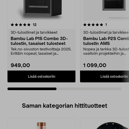
5.0viidestä
arvostelut
arvostelut
12
1
0.0 viidestä
tähdestä
t
3D-tulostimet ja tarvikkeet
3D-tulostimet ja tarvikkee
Bambu Lab P1S Combo 3D-
Bambu Lab P2S Comb
tulostin, tasaiset tulosteet
tulostin AMS
Tek.no-sivuston testivoittaja 2025.
Nopea ja tarkka 3D-tulost
Erittäin nopeat, tasaiset ja
vaativiin projekteihin ja
laadukkaat tulo...
tuotantokäyttöön suurilla .
949,00
1 099,00
Lisää ostoskoriin
Lisää ostoskoriin
Saman kategorian hittituotteet