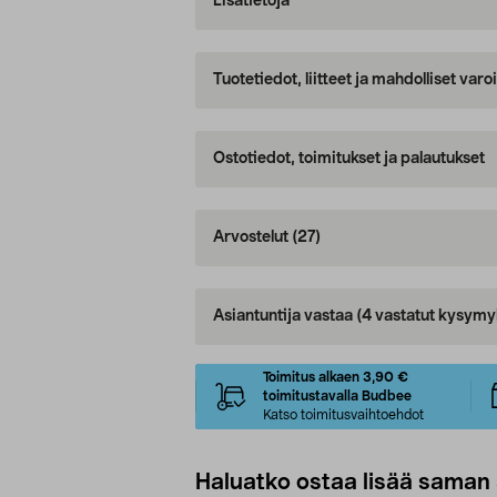
Lisätietoja
Tuotetiedot, liitteet ja mahdolliset var
Ostotiedot, toimitukset ja palautukset
Arvostelut
(27)
Asiantuntija vastaa
(4 vastatut kysymy
Toimitus alkaen 3,90 €
toimitustavalla Budbee
Katso toimitusvaihtoehdot
Haluatko ostaa lisää saman 