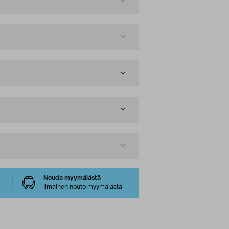
Nouda myymälästä
Ilmainen nouto myymälästä