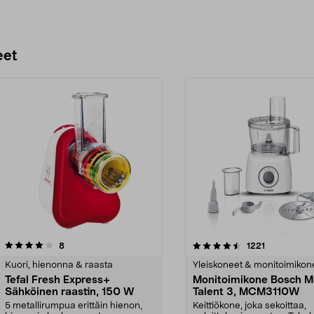
eet
4.5 viidestä
arvostelut
4.5 viidestä
arvostelut
8
1221
tähdestä
Kuori, hienonna & raasta
Yleiskoneet & monitoimikon
Tefal Fresh Express+
Monitoimikone Bosch Mu
Sähköinen raastin, 150 W
Talent 3, MCM3110W
5 metallirumpua erittäin hienon,
Keittiökone, joka sekoittaa,