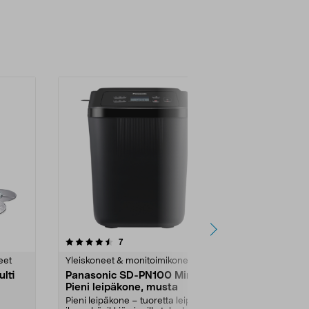
4.0 viidestä
arvostelut
4.0
7
9
tähdestä
tähdestä
eet
Yleiskoneet & monitoimikoneet
Yleiskoneet 
lti
Panasonic SD-PN100 Mini
Bosch Smar
Pieni leipäkone, musta
MFW2500
Pieni leipäkone – tuoretta leipää
Jauha oma jau