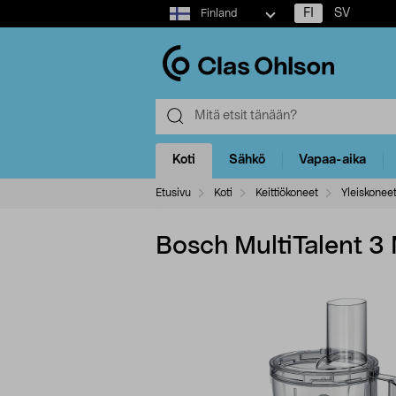
Select
FI
SV
Finland
market
Koti
Sähkö
Vapaa-aika
Etusivu
Koti
Keittiökoneet
Yleiskonee
Bosch MultiTalent 