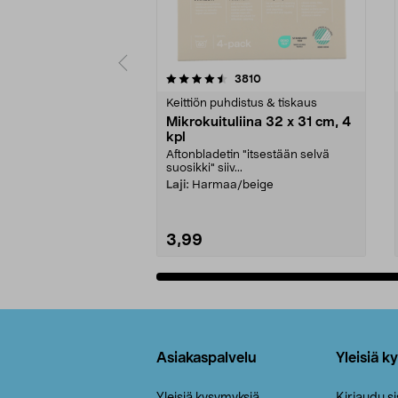
5viidestä
4.5viidestä
arvostelut
3810
tähdestä
tähdestä
Keittiön puhdistus & tiskaus
Mikrokuituliina 32 x 31 cm, 4
kpl
Aftonbladetin "itsestään selvä
suosikki" siiv...
Laji:
Harmaa/beige
3,99
Lisää ostoskoriin
Alatunniste
Asiakaspalvelu
Yleisiä k
Yleisiä kysymyksiä
Kirjaudu s