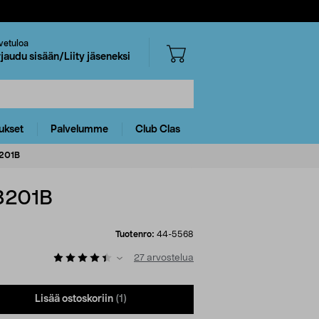
vetuloa
rjaudu sisään/Liity jäseneksi
ukset
Palvelumme
Club Clas
3201B
M3201B
Tuotenro:
44-5568
27
arvostelua
Lisää ostoskoriin
(1)