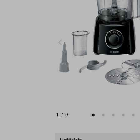
1
/
9