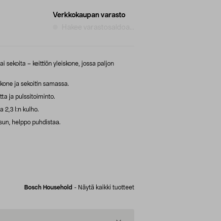
Verkkokaupan varasto
Hakee varastosaldoa...
ai sekoita – keittiön yleiskone, jossa paljon
kone ja sekoitin samassa.
ta ja pulssitoiminto.
 2,3 l:n kulho.
un, helppo puhdistaa.
Bosch Household
-
Näytä kaikki tuotteet