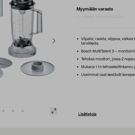
Myymälän varasto
Hakee varastosaldoa...
Viipaloi, raasta, silppua, vatkaa t
tarvikkeita.
Bosch MultiTalent 3 – monitoimi
Tehokas moottori, jossa 2 nopeut
Mukana 1 l:n tehosekoitinkannu ja
Useimmat osat kestävät konepes
Lisätietoja