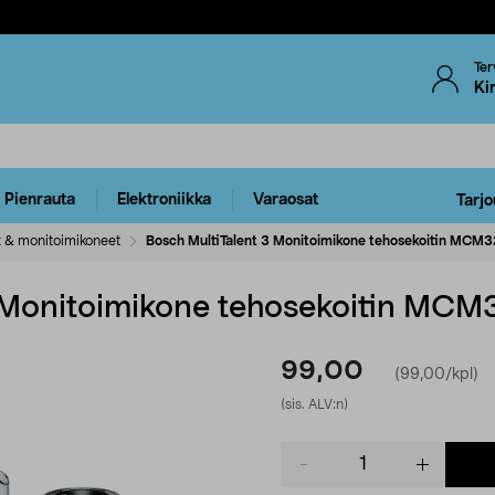
Ter
Ki
Pienrauta
Elektroniikka
Varaosat
Tarjo
t & monitoimikoneet
Bosch MultiTalent 3 Monitoimikone tehosekoitin MCM
3 Monitoimikone tehosekoitin MC
99,00
(99,00/kpl)
(sis. ALV:n)
Product
quantity