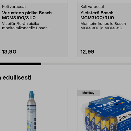
tähdestä
Koti varaosat
Koti varaosat
Varusteen pidike Bosch
Yleisterä Bosch
MCM3100/3110
MCM3100/3110
Vispilän/terän pidike
Monitoimikoneelle Bosch
monitoimikoneelle Bosch
MCM3100 ja MCM3110.
MCM3100 ja MCM3110.
13,90
12,99
Lisää ostoskoriin
Lisää ostoskoriin
 edullisesti
Multibuy