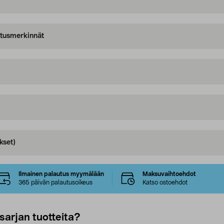
oitusmerkinnät
kset)
Ilmainen palautus myymälään
Maksuvaihtoehdot
365 päivän palautusoikeus
Katso ostoehdot
sarjan tuotteita?