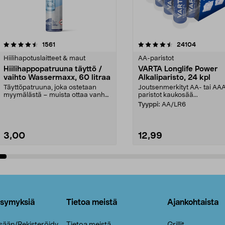
4.5viidestä
arvostelut
4.5viidestä
arvostelut
1561
24104
tähdestä
Hiilihapotuslaitteet & maut
AA-paristot
Hiilihappopatruuna täyttö /
VARTA Longlife Power
vaihto Wassermaxx, 60 litraa
Alkaliparisto, 24 kpl
Täyttöpatruuna, joka ostetaan
Joutsenmerkityt AA- tai AA
myymälästä – muista ottaa vanha
paristot kaukosää...
patruuna mukaasi m...
Tyyppi:
AA/LR6
3,00
12,99
Lisää ostoskoriin
Lisää ostoskoriin
ysymyksiä
Tietoa meistä
Ajankohtaista
isään/Rekisteröidy
Tietoa meistä
Grillit