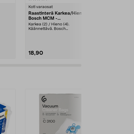
tähdestä
tähdestä
Koti varaosat
Koti varaosat
Raastinterä Karkea/Hieno
Kansi kulh
Bosch MCM -
Monitoimiko
monitoimikoneeseen
Karkea (2) / Hieno (4).
Uudista tai k
Käännettävä. Bosch
Talent 3 -kei
yleiskoneille:MCM1200MCM2000
kannella.Sopi.
MCM2004/0...
18,90
15,99
Katso
Lisää ostoskoriin