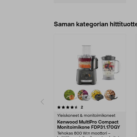
Lisää ostoskoriin
Saman kategorian hittituott
5 viidestä
4.0 viidestä
arvostelut
2
tähdestä
tähdestä
Yleiskoneet & monitoimikoneet
Kenwood MultiPro Compact
Monitoimikone FDP31.170GY
Tehokas 800 W:n moottori –