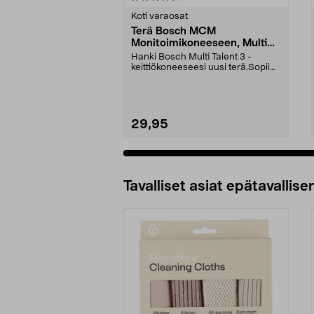
tähdestä
tähdestä
Koti varaosat
Terä Bosch MCM
Monitoimikoneeseen, Multi
Talent 3
Hanki Bosch Multi Talent 3 -
keittiökoneeseesi uusi terä.Sopii
seuraaviin malleih...
29,95
Lisää ostoskoriin
Tavalliset asiat epätavallisen