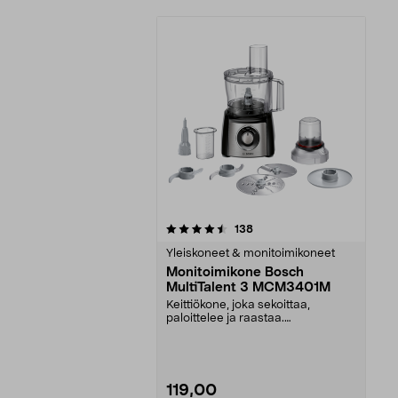
5viidestä
arvostelut
138
tähdestä
Yleiskoneet & monitoimikoneet
Monitoimikone Bosch
MultiTalent 3 MCM3401M
Keittiökone, joka sekoittaa,
paloittelee ja raastaa.
SmartStorage - säilytä kaik...
119,00