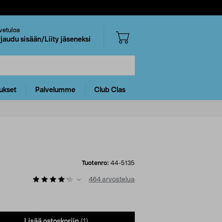
vetuloa
rjaudu sisään/Liity jäseneksi
ukset
Palvelumme
Club Clas
Tuotenro:
44-5135
464
arvostelua
Lisää ostoskoriin
(1)