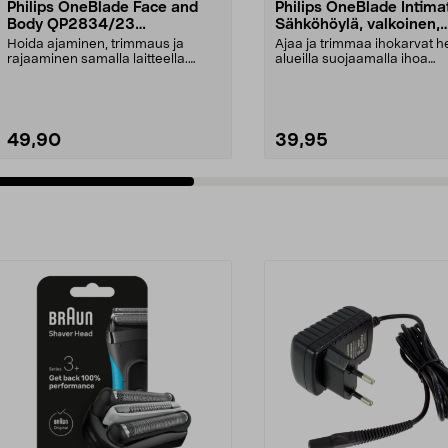
Philips OneBlade Face and
Philips OneBlade Intima
Body QP2834/23
Sähköhöylä, valkoinen,
Sähkökäyttöinen partahöylä
QP1924/22
Hoida ajaminen, trimmaus ja
Ajaa ja trimmaa ihokarvat he
rajaaminen samalla laitteella.
alueilla suojaamalla ihoa
Philips OneBlade QP28...
lisäsuojauksella. O...
49,90
39,95