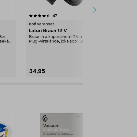
4.0viidestä
arvostelut
3.0
47
5
tähdestä
tähdestä
Koti varaosat
Partaterät & v
Laturi Braun 12 V
Ajopää 21B
Braun Serie
-B:n
Braunin alkuperäinen 12 V:n Smart
 sekä
Plug -virtalähde, joka sopii Oral-
Sopii Braun S
B:n ladattav...
partakoneisii
vastaa Braunin
34,95
25,90
Lisää ostoskoriin
Lisää