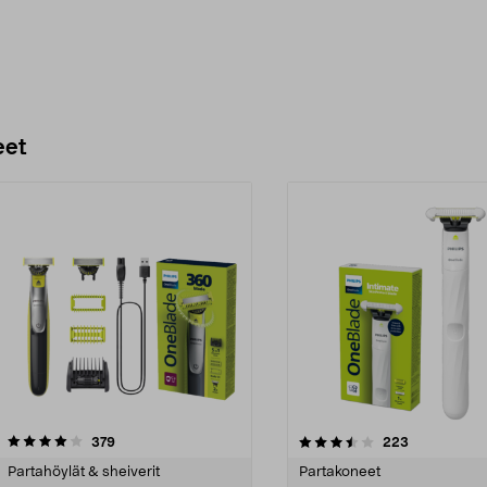
eet
3.5 viidestä
arvostelut
4.5 viidestä
arvostelut
379
223
tähdestä
Partahöylät & sheiverit
Partakoneet