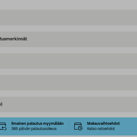
oitusmerkinnät
s)
Ilmainen palautus myymälään
Maksuvaihtoehdot
365 päivän palautusoikeus
Katso ostoehdot