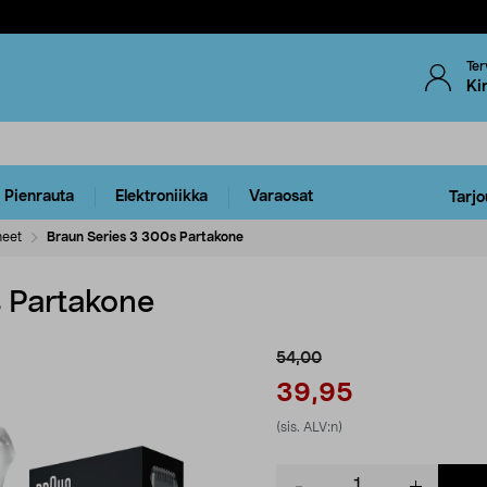
Ter
Ki
Pienrauta
Elektroniikka
Varaosat
Tarjo
neet
Braun Series 3 300s Partakone
 Partakone
54,00
39,95
(sis. ALV:n)
Product