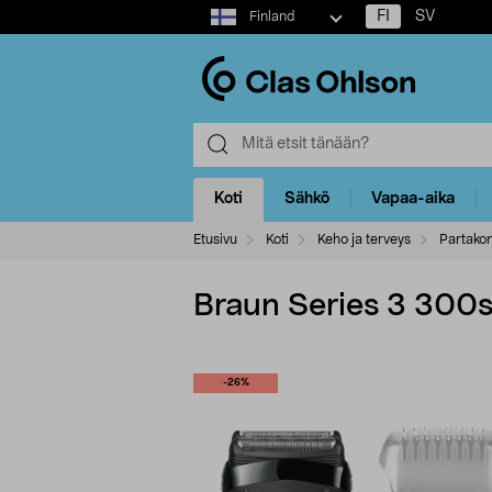
Select
FI
SV
Finland
market
Koti
Sähkö
Vapaa-aika
Etusivu
Koti
Keho ja terveys
Partako
Braun Series 3 300s
-26%