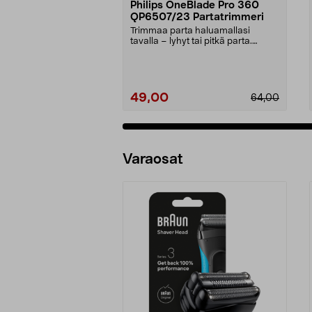
Philips OneBlade Pro 360
QP6507/23 Partatrimmeri
Trimmaa parta haluamallasi
tavalla – lyhyt tai pitkä parta.
Philips OneBlade Pro...
49,00
64,00
Varaosat