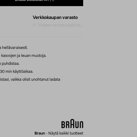
Verkkokaupan varasto
Hakee varastosaldoa...
a hellävaraisesti.
kasvojen ja leuan muotoja.
 puhdistaa.
 30 min käyttöaikaa.
stasi, vaikka olisit unohtanut ladata
Braun
-
Näytä kaikki tuotteet