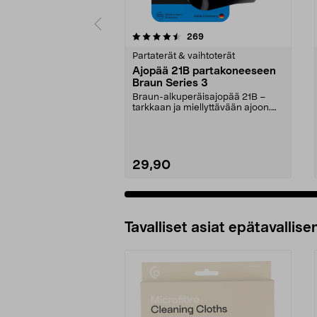
5viidestä
4.5viidestä
arvostelut
269
tähdestä
tähdestä
Partaterät & vaihtoterät
Ajopää 21B partakoneeseen
Braun Series 3
Braun-alkuperäisajopää 21B –
tarkkaan ja miellyttävään ajoon.
Vaihda ajopää 18 k...
29,90
Lisää ostoskoriin
Tavalliset asiat epätavallisen