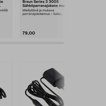
te
Braun Series 3 300S
Philips 300
Sähköparranajokone musta
X3051/00 P
vesitiivis
rkillä
Miellyttävä ja mukava
Ajaa läheltä j
parranajokokemus – kaksi
4D-ajopää pi
teräverkkoa ja keskiterä. Braun S...
kosketuksen ih
79,00
69,00