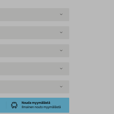
Nouda myymälästä
Ilmainen nouto myymälästä