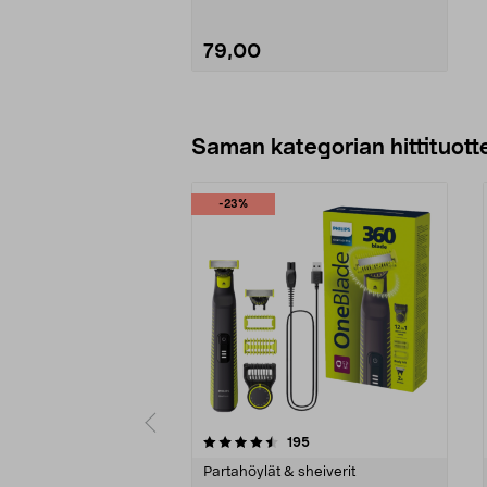
79,00
Lisää ostoskoriin
Saman kategorian hittituott
-23%
5 viidestä
4.0 viidestä
arvostelut
195
tähdestä
tähdestä
Partahöylät & sheiverit