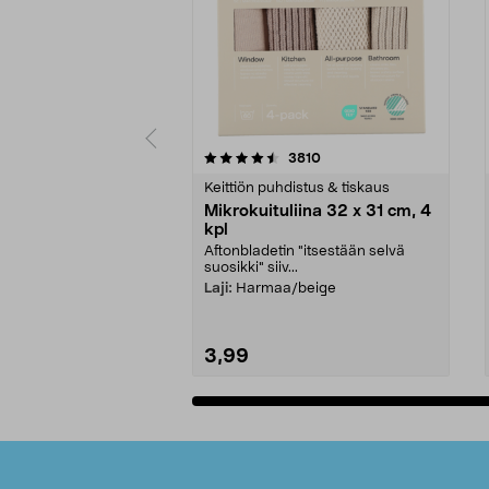
5viidestä
4.5viidestä
arvostelut
3810
tähdestä
tähdestä
Keittiön puhdistus & tiskaus
Mikrokuituliina 32 x 31 cm, 4
kpl
Aftonbladetin "itsestään selvä
suosikki" siiv...
Laji:
Harmaa/beige
3,99
Lisää ostoskoriin
Alatunniste