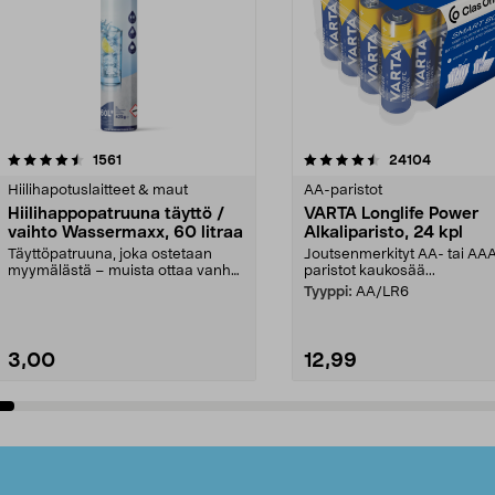
4.5viidestä
arvostelut
4.5viidestä
arvostelut
1561
24104
tähdestä
Hiilihapotuslaitteet & maut
AA-paristot
Hiilihappopatruuna täyttö /
VARTA Longlife Power
vaihto Wassermaxx, 60 litraa
Alkaliparisto, 24 kpl
Täyttöpatruuna, joka ostetaan
Joutsenmerkityt AA- tai AA
myymälästä – muista ottaa vanha
paristot kaukosää...
patruuna mukaasi m...
Tyyppi:
AA/LR6
3,00
12,99
Lisää ostoskoriin
Lisää ostoskoriin