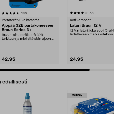
4.0viidestä
arvostelut
4.5viidestä
arvostelut
198
53
tähdestä
Partaterät & vaihtoterät
Koti varaosat
Ajopää 32B partakoneeseen
Laturi Braun 12 V
Braun Series 3+
12 V:n laturi, joka sopii Oral
ladattavaan matkakoteloon
Braun-alkuperäisterä 32B –
moniin Braunin...
tarkkaan ja miellyttävään ajoon.
Vaihda teräosa 18 ku...
42,95
24,95
Lisää ostoskoriin
Lisää ostoskoriin
 edullisesti
Multibuy