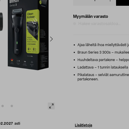
quantity
Myymälän varasto
Hakee varastosaldoa...
Ajaa läheltä ihoa miellyttävästi j
Braun Series 3 300s – mukailee 
Huuhdeltava partakone – helppo
Ladattava – 1 tunnin latauksella
Pikalataus – selviät aamurutiinei
partakoneen.
02.2027
asti
Lisätietoja