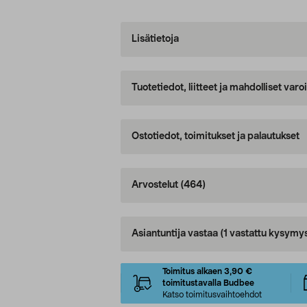
Lisätietoja
Tuotetiedot, liitteet ja mahdolliset var
Ostotiedot, toimitukset ja palautukset
Arvostelut
(464)
Asiantuntija vastaa
(1 vastattu kysymy
Toimitus alkaen 3,90 €
toimitustavalla Budbee
Katso toimitusvaihtoehdot