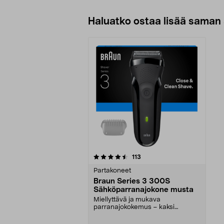
Haluatko ostaa lisää saman 
5viidestä
arvostelut
113
tähdestä
Partakoneet
Braun Series 3 300S
Sähköparranajokone musta
Miellyttävä ja mukava
parranajokokemus – kaksi
teräverkkoa ja keskiterä. Braun S...