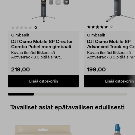
5.0 viidestä
arvostelut
2
arvostelut
0
0.0 viidestä
tähdestä
t
Gimbaalit
Gimbaalit
DJI Osmo Mobile 8P Creator
DJI Osmo Mobile 8P
Combo Puhelimen gimbaali
Advanced Tracking 
Kit
Kuvaa itseäsi liikkeessä –
Kuvaa itseäsi liikkeessä –
ActiveTrack 8.0 pitää sinut
ActiveTrack 8.0 pitää sinu
automaattisesti kuvassa. ...
automaattisesti kuvassa. .
219,00
199,00
Lisää ostoskoriin
Lisää ostoskoriin
Tavalliset asiat epätavallisen edullisesti