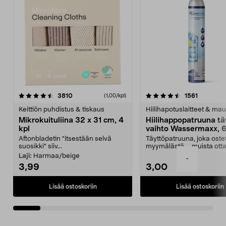
4.5viidestä
arvostelut
4.5viidestä
arvostelu
3810
1561
(1,00/kpl)
tähdestä
t
Keittiön puhdistus & tiskaus
Hiilihapotuslaitteet & mau
Mikrokuituliina 32 x 31 cm, 4
Hiilihappopatruuna tä
kpl
vaihto Wassermaxx, 6
Aftonbladetin "itsestään selvä
Täyttöpatruuna, joka ost
suosikki" siiv...
myymälästä – muista ott
patruuna mukaasi m...
Laji:
Harmaa/beige
-
3,99
3,00
Lisää ostoskoriin
Lisää ostoskoriin