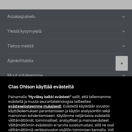
Alatunniste
Asiakaspalvelu
Yleisiä kysymyksiä
Tietoa meistä
Ajankohtaista
Product
+
quantity
Muut yrityksemme
Clas Ohlson käyttää evästeitä
Etsi myymälä
Painamalla
”Hyväksy kaikki evästeet”
sallit, että tallennamme
evästeitä ja muuta seurantateknologiaa laitteellesi
SE
NO
FI
evästeselosteemme mukaisesti
. Evästeitä käytetään sivuston
käyttökokemuksen parantamiseen ja käytön analysointiin sekä
FI
SV
mainonnan kohdentamiseen. Käytämme neljänlaisia evästeitä:
välttämättömät, toiminnalliset, analyyttiset ja mainosevästeet.
Välttämättömiin evästeisiin ei tarvita suostumustasi, sillä ne ovat
välttämättömiä verkkosivuston sisällön toimimisen kannalta. Voit