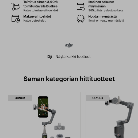
Toimitus alkaen 3,90 €
Ilmainen palautus
toimitustavalla Budbee
myymälään
Katso toimitusvaihtoehdot
365 päivän palautusoikeus
Maksuvaihtoehdot
Nouda myymälästä
Katso ostoehdot
Ilmainen nouto myymälästä
Dji
-
Näytä kaikki tuotteet
Saman kategorian hittituotteet
Uutuus
Uutuus