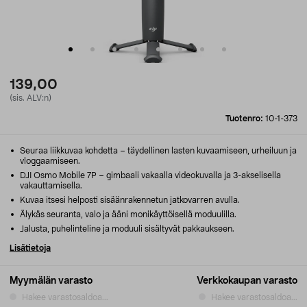
139,00
(sis. ALV:n)
Tuotenro:
10-1-373
Seuraa liikkuvaa kohdetta – täydellinen lasten kuvaamiseen, urheiluun ja
vloggaamiseen.
DJI Osmo Mobile 7P – gimbaali vakaalla videokuvalla ja 3-akselisella
vakauttamisella.
Kuvaa itsesi helposti sisäänrakennetun jatkovarren avulla.
Älykäs seuranta, valo ja ääni monikäyttöisellä moduulilla.
Jalusta, puhelinteline ja moduuli sisältyvät pakkaukseen.
Lisätietoja
Myymälän varasto
Verkkokaupan varasto
Hakee varastosaldoa...
Hakee varastosaldoa...