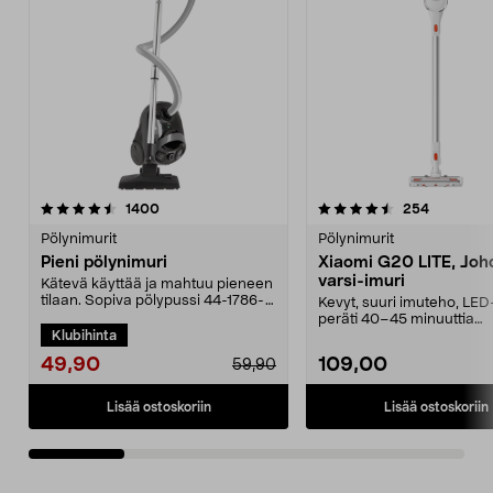
4.5 viidestä
arvostelut
4.5 viidestä
arvostelut
1400
254
tähdestä
t
Pölynimurit
Pölynimurit
Pieni pölynimuri
Xiaomi G20 LITE, Joh
varsi-imuri
Kätevä käyttää ja mahtuu pieneen
tilaan. Sopiva pölypussi 44-1786-
Kevyt, suuri imuteho, LED
5. Kompakti pö...
peräti 40–45 minuuttia
Klubihinta
käyttöaikaa vakiotilass...
49,90
109,00
59,90
Lisää ostoskoriin
Lisää ostoskoriin