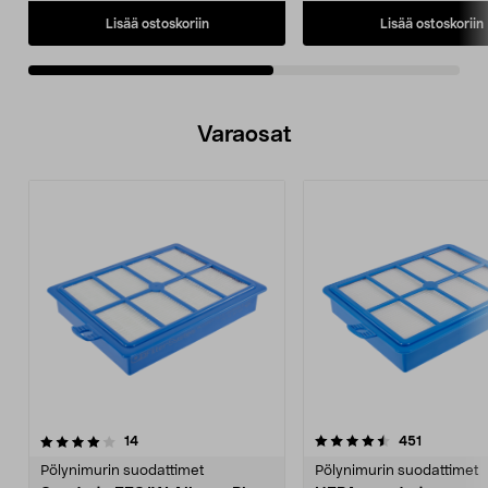
Lisää ostoskoriin
Lisää ostoskoriin
Varaosat
4.5viidestä
arvostelut
5.0viidestä
arvostelut
14
451
tähdestä
t
Pölynimurin suodattimet
Pölynimurin suodattimet