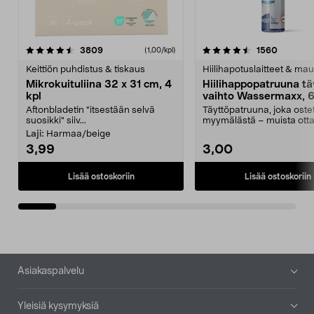
4.5viidestä
arvostelut
4.5viidestä
arvostel
3809
1560
(1,00/kpl)
tähdestä
t
Keittiön puhdistus & tiskaus
Hiilihapotuslaitteet & mau
Mikrokuituliina 32 x 31 cm, 4
Hiilihappopatruuna tä
kpl
vaihto Wassermaxx, 6
Aftonbladetin "itsestään selvä
Täyttöpatruuna, joka ost
suosikki" siiv...
myymälästä – muista ott
patruuna mukaasi m...
Laji:
Harmaa/beige
3,99
3,00
Lisää ostoskoriin
Lisää ostoskoriin
Alatunniste
Asiakaspalvelu
Yleisiä kysymyksiä