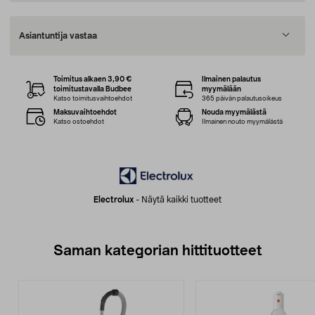
Asiantuntija vastaa
Toimitus alkaen 3,90 €
Ilmainen palautus
toimitustavalla Budbee
myymälään
Katso toimitusvaihtoehdot
365 päivän palautusoikeus
Maksuvaihtoehdot
Nouda myymälästä
Katso ostoehdot
Ilmainen nouto myymälästä
Electrolux
-
Näytä kaikki tuotteet
Saman kategorian hittituotteet