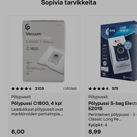
Sopivia tarvikkeita
4.5viidestä
arvostelut
4.0viidestä
arvostelut
3109
575
(1,50/kpl)
tähdestä
t
Pölypussit
Pölypussit
Pölypussi C1800, 4 kpl
Pölypussi S-bag Elect
E201S
Laadukkaat pölypussit ovat
markkinoiden parhaimpia.
Perinteinen pölypussi - S
Kestävä, jopa 50 % suurempi ...
Classic Long Pe...
Kpl/pkt:
4
6,00
8,99