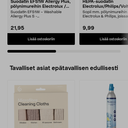
Suodatin EFS1W Allergy Plus,
HEPA-suodatin
pölynimureihin Electrolux /
Electrolux/Philips/Vol
Philips / Volta
pölynimureihin
Suodatin EFS1W – Washable
Sopii mm. pölynimureihin
Allergy Plus S -
Electrolux & Philips, joiss
suodatin.Esimerkiksi Electroluxin,
HEPA-suodatin: EF 18EFH.
Phi...
21,95
9,99
Lisää ostoskoriin
Lisää ostoskoriin
Tavalliset asiat epätavallisen edullisesti