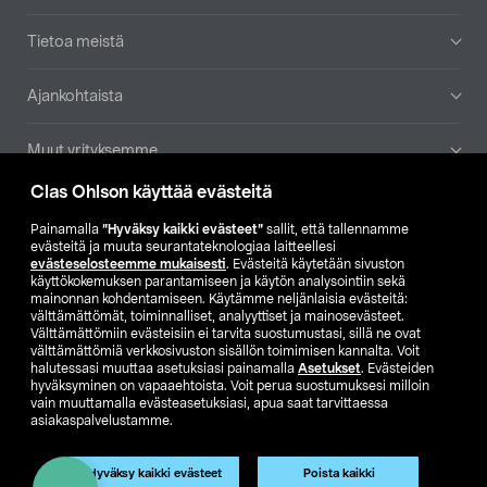
Tietoa meistä
Ajankohtaista
Muut yrityksemme
Clas Ohlson käyttää evästeitä
Etsi myymälä
Painamalla
”Hyväksy kaikki evästeet”
sallit, että tallennamme
evästeitä ja muuta seurantateknologiaa laitteellesi
SE
NO
FI
evästeselosteemme mukaisesti
. Evästeitä käytetään sivuston
käyttökokemuksen parantamiseen ja käytön analysointiin sekä
FI
SV
mainonnan kohdentamiseen. Käytämme neljänlaisia evästeitä:
välttämättömät, toiminnalliset, analyyttiset ja mainosevästeet.
Välttämättömiin evästeisiin ei tarvita suostumustasi, sillä ne ovat
välttämättömiä verkkosivuston sisällön toimimisen kannalta. Voit
halutessasi muuttaa asetuksiasi painamalla
Asetukset
. Evästeiden
hyväksyminen on vapaaehtoista. Voit perua suostumuksesi milloin
vain muuttamalla evästeasetuksiasi, apua saat tarvittaessa
asiakaspalvelustamme.
Club Clas
Ostoehdot
Tietosuojaseloste
Näytä hinnat ilman ALV:a
Tuote on poistunut
Hyväksy kaikki evästeet
Poista kaikki