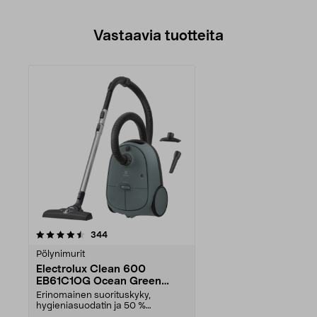
Vastaavia tuotteita
arvostelut
344
Pölynimurit
Electrolux Clean 600
EB61C1OG Ocean Green
Pölynimuri
Erinomainen suorituskyky,
hygieniasuodatin ja 50 %
uusiomuovia. Sopiva pölypussi...