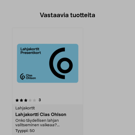
Vastaavia tuotteita
arvostelut
3
Lahjakortit
Lahjakortti Clas Ohlson
Onko täydellisen lahjan
valitseminen vaikeaa?...
Tyyppi:
50