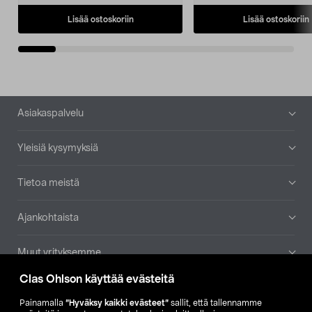
Lisää ostoskoriin
Lisää ostoskoriin
Alatunniste
Asiakaspalvelu
Yleisiä kysymyksiä
Tietoa meistä
Ajankohtaista
Muut yrityksemme
Clas Ohlson käyttää evästeitä
Etsi myymälä
Painamalla
”Hyväksy kaikki evästeet”
sallit, että tallennamme