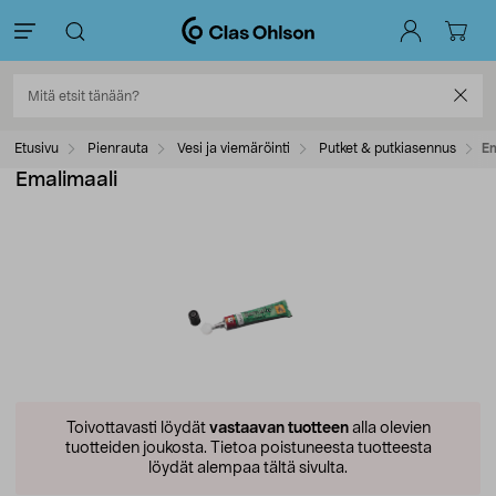
Etusivu
Pienrauta
Vesi ja viemäröinti
Putket & putkiasennus
Em
Emalimaali
Toivottavasti löydät
vastaavan tuotteen
alla olevien
tuotteiden joukosta.
Tietoa poistuneesta tuotteesta
löydät alempaa tältä sivulta.