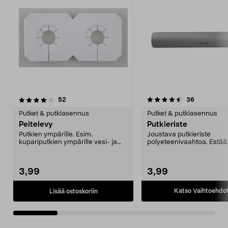
4.5 viidestä
arvostelut
4.5 viidestä
arvostelut
52
36
tähdestä
t
Putket & putkiasennus
Putket & putkiasennus
Peitelevy
Putkieriste
Putkien ympärille. Esim.
Joustava putkieriste
kupariputkien ympärille vesi- ja
polyeteenivaahtoa. Estää.
lämpöputkien asennukse...
3,99
3,99
Katso Vaihtoehdo
Lisää ostoskoriin