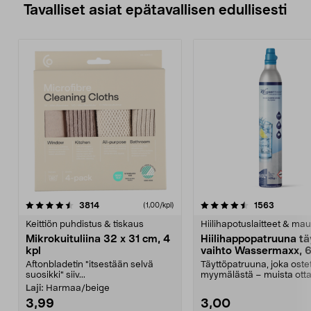
Tavalliset asiat epätavallisen edullisesti
4.5viidestä
arvostelut
4.5viidestä
arvostelu
3814
1563
(1,00/kpl)
tähdestä
t
Keittiön puhdistus & tiskaus
Hiilihapotuslaitteet & mau
Mikrokuituliina 32 x 31 cm, 4
Hiilihappopatruuna tä
kpl
vaihto Wassermaxx, 6
Aftonbladetin "itsestään selvä
Täyttöpatruuna, joka ost
suosikki" siiv...
myymälästä – muista ott
patruuna mukaasi m...
Laji:
Harmaa/beige
3,99
3,00