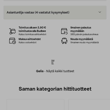
Asiantuntija vastaa
(4 vastatut kysymykset)
Toimitus alkaen 3,90 €
Ilmainen palautus
toimitustavalla Budbee
myymälään
Katso toimitusvaihtoehdot
365 päivän palautusoikeus
Maksuvaihtoehdot
Nouda myymälästä
Katso ostoehdot
Ilmainen nouto myymälästä
Gelia
-
Näytä kaikki tuotteet
Saman kategorian hittituotteet