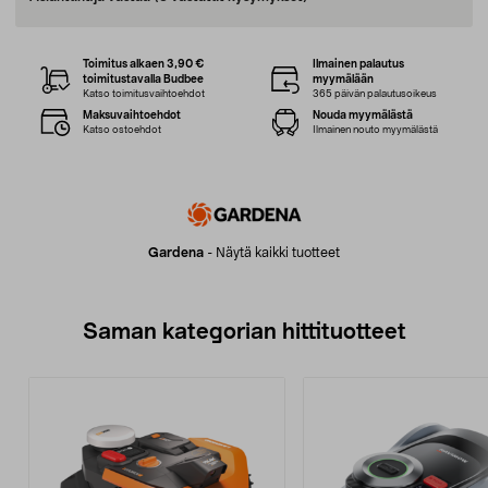
Toimitus alkaen 3,90 €
Ilmainen palautus
toimitustavalla Budbee
myymälään
Katso toimitusvaihtoehdot
365 päivän palautusoikeus
Maksuvaihtoehdot
Nouda myymälästä
Katso ostoehdot
Ilmainen nouto myymälästä
Gardena
-
Näytä kaikki tuotteet
Saman kategorian hittituotteet