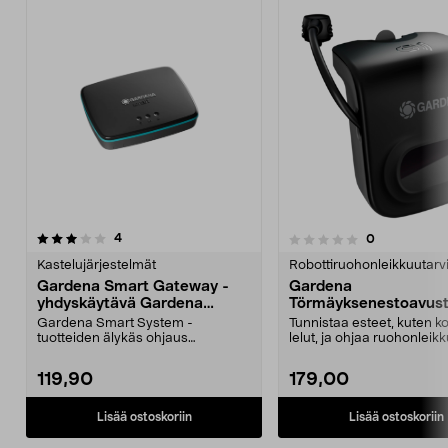
arvostelut
5.0viidestä
4
arvostelut
0
0.0 viidestä
t
tähdestä
Kastelujärjestelmät
Robottiruohonleikkuutarv
Gardena Smart Gateway -
Gardena
yhdyskäytävä Gardena
Törmäyksenestoavust
Smart System -
robottiruohonleikkurii
Gardena Smart System -
Tunnistaa esteet, kuten ko
järjestelmään
Pro, Sileno Max ja Sil
tuotteiden älykäs ohjaus
lelut, ja ohjaa ruohonleikk
sovelluksella. Gardena Smart
kiertämään ...
Gate...
119,90
179,00
Lisää ostoskoriin
Lisää ostoskoriin