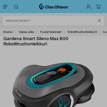
Etusivu
Vapaa-aika
Puutarhakoneet
Robottiruohonleikkurit
Gar
Gardena Smart Sileno Max 800
Robottiruohonleikkuri