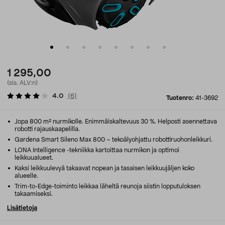
1 295,00
(sis. ALV:n)
4.0
(
6
)
Tuotenro:
41-3692
Jopa 800 m² nurmikolle. Enimmäiskaltevuus 30 %. Helposti asennettava
robotti rajauskaapelilla.
Gardena Smart Sileno Max 800 – tekoälyohjattu robottiruohonleikkuri.
LONA Intelligence -tekniikka kartoittaa nurmikon ja optimoi
leikkuualueet.
Kaksi leikkuulevyä takaavat nopean ja tasaisen leikkuujäljen koko
alueelle.
Trim-to-Edge-toiminto leikkaa läheltä reunoja siistin lopputuloksen
takaamiseksi.
Lisätietoja