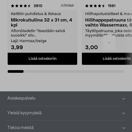
4.5viidestä
arvostelut
4.5viidestä
arvostelu
3810
1561
(1,00/kpl)
tähdestä
t
Keittiön puhdistus & tiskaus
Hiilihapotuslaitteet & mau
Mikrokuituliina 32 x 31 cm, 4
Hiilihappopatruuna tä
kpl
vaihto Wassermaxx, 6
Aftonbladetin "itsestään selvä
Täyttöpatruuna, joka ost
suosikki" siiv...
myymälästä – muista ott
patruuna mukaasi m...
Laji:
Harmaa/beige
-
3,99
3,00
Lisää ostoskoriin
Lisää ostoskoriin
Alatunniste
Asiakaspalvelu
Yleisiä kysymyksiä
Tietoa meistä