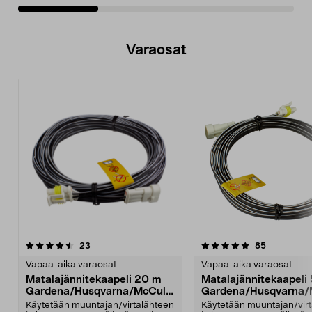
Varaosat
5.0viidestä
arvostelut
4.5viidestä
arvostelut
23
85
tähdestä
t
Vapaa-aika varaosat
Vapaa-aika varaosat
Matalajännitekaapeli 20 m
Matalajännitekaapeli
Gardena/Husqvarna/McCullo
Gardena/Husqvarna/
ch/Flymo
ch/Flymo
Käytetään muuntajan/virtalähteen
Käytetään muuntajan/vir