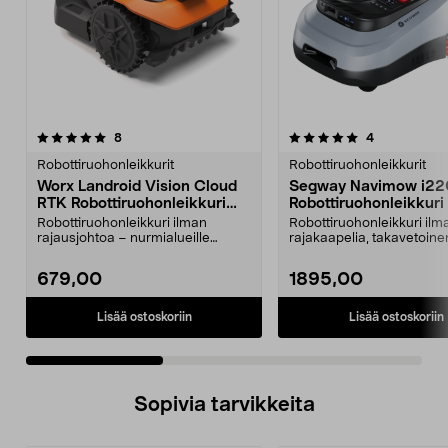
5.0 viidestä
arvostelut
4.0 viidestä
arvostelut
8
4
tähdestä
t
Robottiruohonleikkurit
Robottiruohonleikkurit
Worx Landroid Vision Cloud
Segway Navimow i22
RTK Robottiruohonleikkuri
Robottiruohonleikkuri
300 m2
rajakaapelia, 2000 m
Robottiruohonleikkuri ilman
Robottiruohonleikkuri ilm
rajausjohtoa – nurmialueille
rajakaapelia, takavetoine
enintään 300 m2. Robott...
leikkaa jopa 2000 m². S...
679,00
1895,00
Lisää ostoskoriin
Lisää ostoskoriin
Sopivia tarvikkeita