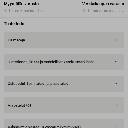
Myymälän varasto
Verkkokaupan varasto
Hakee varastosaldoa...
Hakee varastosaldoa...
Tuotetiedot
Lisätietoja
Tuotetiedot, liitteet ja mahdolliset varoitusmerkinnät
Ostotiedot, toimitukset ja palautukset
Arvostelut
(6)
Asiantuntija vastaa
(3 vastatut kysymykset)