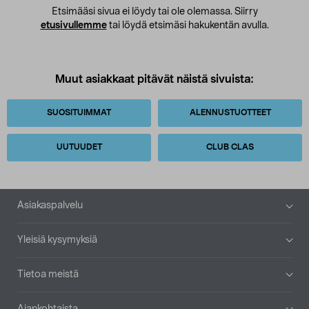
Etsimääsi sivua ei löydy tai ole olemassa. Siirry
etusivullemme
tai löydä etsimäsi hakukentän avulla.
Muut asiakkaat pitävät näistä sivuista:
SUOSITUIMMAT
ALENNUSTUOTTEET
UUTUUDET
CLUB CLAS
Alatunniste
Asiakaspalvelu
Yleisiä kysymyksiä
Tietoa meistä