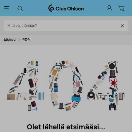
Etusivu
404
Olet lähellä etsimääsi...