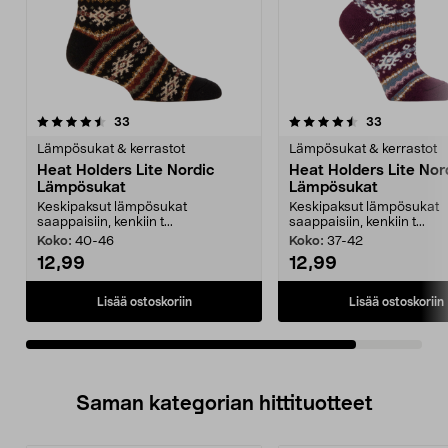
4.5viidestä
arvostelut
arvostelut
33
33
tähdestä
Lämpösukat & kerrastot
Lämpösukat & kerrastot
Heat Holders Lite Nordic
Heat Holders Lite Nor
Lämpösukat
Lämpösukat
Keskipaksut lämpösukat
Keskipaksut lämpösukat
saappaisiin, kenkiin t...
saappaisiin, kenkiin t...
Koko:
40-46
Koko:
37-42
12,99
12,99
Lisää ostoskoriin
Lisää ostoskoriin
Saman kategorian hittituotteet