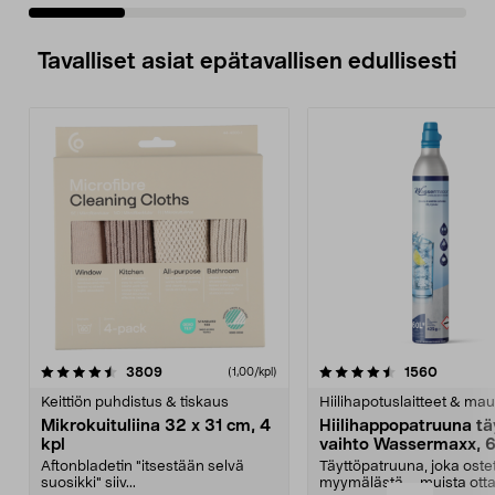
Tavalliset asiat epätavallisen edullisesti
4.5viidestä
arvostelut
4.5viidestä
arvostel
3809
1560
(1,00/kpl)
tähdestä
t
Keittiön puhdistus & tiskaus
Hiilihapotuslaitteet & mau
Mikrokuituliina 32 x 31 cm, 4
Hiilihappopatruuna tä
kpl
vaihto Wassermaxx, 6
Aftonbladetin "itsestään selvä
Täyttöpatruuna, joka ost
suosikki" siiv...
myymälästä – muista ott