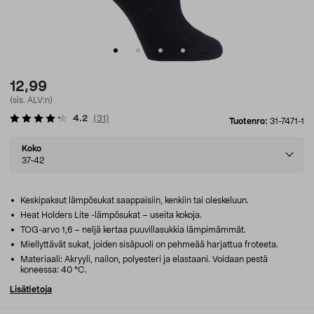
12,99
(sis. ALV:n)
4.2
(
31
)
Tuotenro:
31-7471-1
Select
Koko
variant
37-42
Keskipaksut lämpösukat saappaisiin, kenkiin tai oleskeluun.
Heat Holders Lite -lämpösukat – useita kokoja.
TOG-arvo 1,6 – neljä kertaa puuvillasukkia lämpimämmät.
Miellyttävät sukat, joiden sisäpuoli on pehmeää harjattua froteeta.
Materiaali: Akryyli, nailon, polyesteri ja elastaani. Voidaan pestä
koneessa: 40 °C.
Lisätietoja