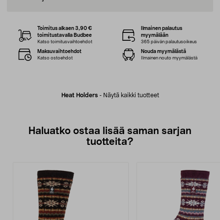
Toimitus alkaen 3,90 €
Ilmainen palautus
toimitustavalla Budbee
myymälään
Katso toimitusvaihtoehdot
365 päivän palautusoikeus
Maksuvaihtoehdot
Nouda myymälästä
Katso ostoehdot
Ilmainen nouto myymälästä
Heat Holders
-
Näytä kaikki tuotteet
Haluatko ostaa lisää saman sarjan
tuotteita?