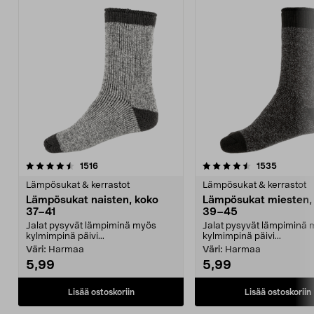
4.5 viidestä
arvostelut
4.5 viidestä
arvostelu
1516
1535
tähdestä
t
Lämpösukat & kerrastot
Lämpösukat & kerrastot
Lämpösukat naisten, koko
Lämpösukat miesten,
37–41
39–45
Jalat pysyvät lämpiminä myös
Jalat pysyvät lämpiminä
kylmimpinä päivi...
kylmimpinä päivi...
Väri:
Harmaa
Väri:
Harmaa
5,99
5,99
Lisää ostoskoriin
Lisää ostoskoriin