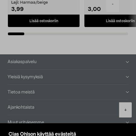
patruuna mukaasi m...
Laji:
Harmaa/beige
-
3,99
3,00
Lisää ostoskoriin
Lisää ostoskoriin
Alatunniste
Asiakaspalvelu
Yleisiä kysymyksiä
Tietoa meistä
Ajankohtaista
Product
+
quantity
Muut yrityksemme
Clas Ohlson käyttää evästeitä