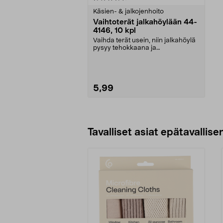
tähdestä
Käsien- & jalkojenhoito
Vaihtoterät jalkahöylään 44-
4146, 10 kpl
Vaihda terät usein, niin jalkahöylä
pysyy tehokkaana ja
hygieenisenä. Poistaa he...
5,99
Lisää ostoskoriin
Tavalliset asiat epätavallisen