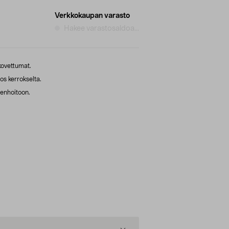
Verkkokaupan varasto
Hakee varastosaldoa...
kovettumat.
os kerrokselta.
jenhoitoon.