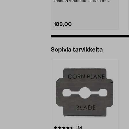
lihasten rentouttamiseksi. DR-
HO'S hiljainen jal...
189,00
Sopivia tarvikkeita
5viidestä
arvostelut
134