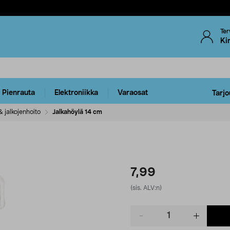
Ter
Ki
Pienrauta
Elektroniikka
Varaosat
Tarjo
& jalkojenhoito
Jalkahöylä 14 cm
7,99
(sis. ALV:n)
Product
quantity