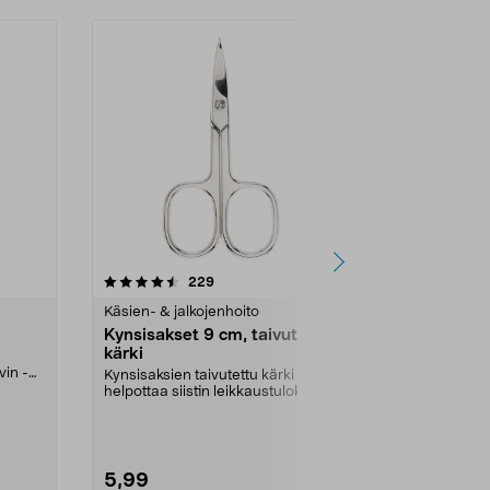
4.5viidestä
arvostelut
4.0
229
1
tähdestä
tähdestä
Käsien- & jalkojenhoito
Käsien- & jal
Kynsisakset 9 cm, taivutettu
Vaihtoterät
kärki
4146, 10 kp
vin -
Kynsisaksien taivutettu kärki
Vaihda terät u
helpottaa siistin leikkaustuloksen
pysyy tehokk
saamista. Sopii...
hygieenisenä.
5,99
5,99