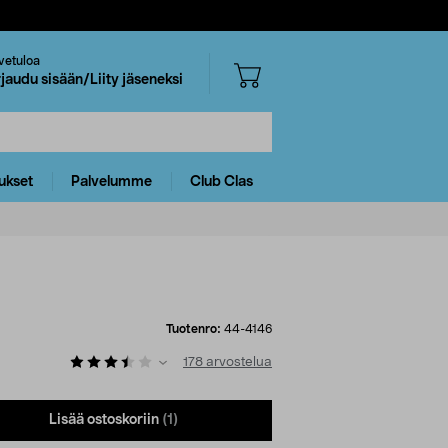
vetuloa
rjaudu sisään/Liity jäseneksi
ukset
Palvelumme
Club Clas
Tuotenro:
44-4146
178
arvostelua
Lisää ostoskoriin
(1)