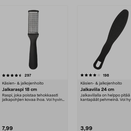
4.0viidestä
arvostelut
4.5viidestä
arvostelut
297
198
tähdestä
Käsien- & jalkojenhoito
Käsien- & jalkojenhoito
Jalkaraspi 18 cm
Jalkaviila 24 cm
Raspi, joka poistaa tehokkaasti
Jalkaviilalla on helppo pitää
jalkapohjien kovaa ihoa. Voi hyvin
kantapäät pehmeinä. Voi hy
- huolenpitoa...
huolehdi jalkojesi...
7,99
3,99