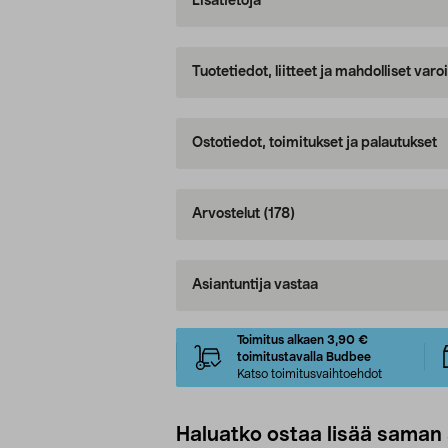
Lisätietoja
Tuotetiedot, liitteet ja mahdolliset var
Ostotiedot, toimitukset ja palautukset
Arvostelut
(178)
Asiantuntija vastaa
Toimitus alkaen 3,90 €
toimitustavalla Budbee
Katso toimitusvaihtoehdot
Haluatko ostaa lisää saman 