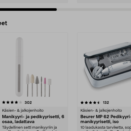
Lisää ostoskoriin
Lisää ostoskoriin
eet
4.5 viidestä
arvostelut
4.5 viidestä
arvostelut
302
132
tähdestä
Käsien- & jalkojenhoito
Käsien- & jalkojenhoito
Manikyyri- ja pedikyyrisetti, 6
Beurer MP 62 Pedikyyri-
osaa, ladattava
manikyyrisetti, iso
Täydellinen setti manikyyriin ja
10 laadukasta tarviketta, sop