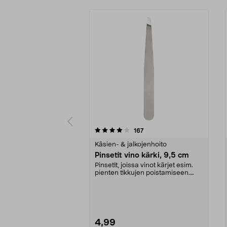
0viidestä
4.5viidestä
arvostelut
167
tähdestä
tähdestä
Käsien- & jalkojenhoito
Pinsetit vino kärki, 9,5 cm
Pinsetit, joissa vinot kärjet esim.
pienten tikkujen poistamiseen.
Sopivat sekä ...
4,99