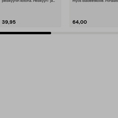
pedikyyriin kotona. Pedikyyri- ja
myös diabeetikoille. Portaat
manikyyrisett...
nopeuden säätö 20...
39,95
64,00