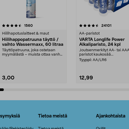
4.5viidestä
arvostelut
4.5viidestä
arvostelut
1560
24101
tähdestä
Hiilihapotuslaitteet & maut
AA-paristot
Hiilihappopatruuna täyttö /
VARTA Longlife Power
vaihto Wassermaxx, 60 litraa
Alkaliparisto, 24 kpl
Täyttöpatruuna, joka ostetaan
Joutsenmerkityt AA- tai AA
myymälästä – muista ottaa vanha
paristot kaukosää...
patruuna mukaasi m...
Tyyppi:
AA/LR6
3,00
12,99
Lisää ostoskoriin
Lisää ostoskoriin
ysymyksiä
Tietoa meistä
Ajankohtaista
isään/Rekisteröidy
Tietoa meistä
Grillit