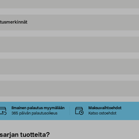
oitusmerkinnät
Ilmainen palautus myymälään
Maksuvaihtoehdot
365 päivän palautusoikeus
Katso ostoehdot
sarjan tuotteita?