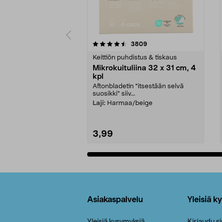
5viidestä
4.5viidestä
arvostelut
3809
tähdestä
tähdestä
Keittiön puhdistus & tiskaus
Mikrokuituliina 32 x 31 cm, 4
kpl
Aftonbladetin "itsestään selvä
suosikki" siiv...
Laji:
Harmaa/beige
3,99
Lisää ostoskoriin
Alatunniste
Asiakaspalvelu
Yleisiä k
Yleisiä kysymyksiä
Kirjaudu s