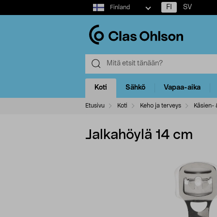
Select
FI
SV
Finland
market
Koti
Sähkö
Vapaa-aika
Etusivu
Koti
Keho ja terveys
Käsien- 
Jalkahöylä 14 cm