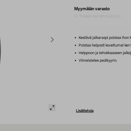
Myymälän varasto
Hakee varastosaldoa...
Kestävä jalkaraspi poistaa ihon 
Poistaa helposti kovettumat kerr
Helppoon ja tehokkaaseen jalko
Viimeistelee pedikyyrin.
Lisätietoja