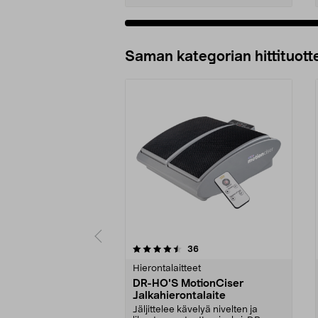
Lisää ostoskoriin
Saman kategorian hittituott
5 viidestä
4.0 viidestä
arvostelut
36
tähdestä
tähdestä
Hierontalaitteet
DR-HO'S MotionCiser
Jalkahierontalaite
Jäljittelee kävelyä nivelten ja