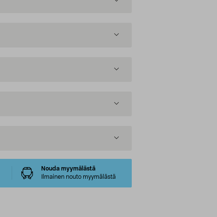
Nouda myymälästä
Ilmainen nouto myymälästä