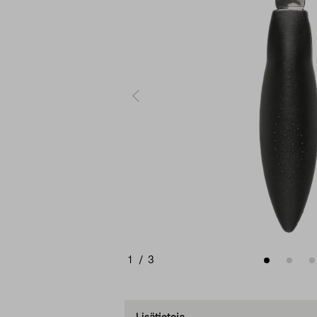
1
/
3