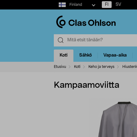
Select
FI
SV
Finland
market
Koti
Sähkö
Vapaa-aika
Etusivu
Koti
Keho ja terveys
Hiustenl
Kampaamoviitta