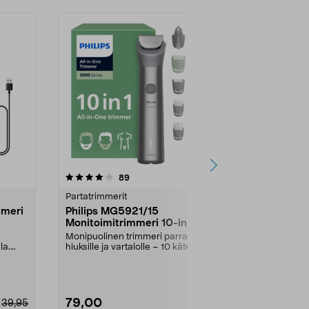
4.5 viidestä
arvostelut
4.5
89
2
tähdestä
tähdestä
Partatrimmerit
Hiustenleikk
mmeri
Philips MG5921/15
Kampaamovi
Monitoimitrimmeri 10-in-1
Leikkauskapp
hiuksilta, hius
Monipuolinen trimmeri parralle,
Ammattilaisille
la.
hiuksille ja vartalolle – 10 kätevää
lisäosaa. P...
79,00
11,99
39,95