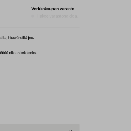
Verkkokaupan varasto
Hakee varastosaldoa...
lta, hiusväreiltä jne.
ätää oikean kokoiseksi.