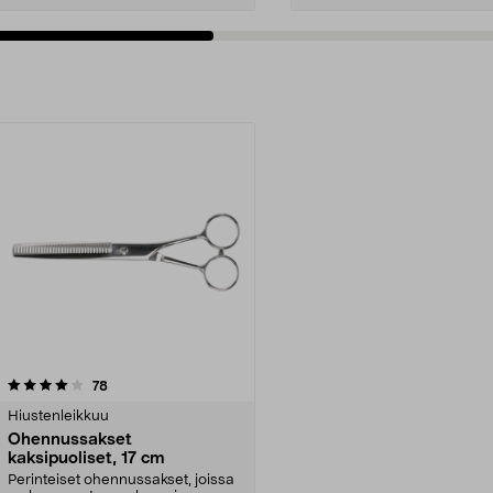
arvostelut
78
Hiustenleikkuu
Ohennussakset
kaksipuoliset, 17 cm
Perinteiset ohennussakset, joissa