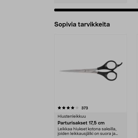
Sopivia tarvikkeita
0viidestä
4.0viidestä
arvostelut
373
tähdestä
tähdestä
Hiustenleikkuu
Parturisakset 17,5 cm
Leikkaa hiukset kotona saksilla,
joiden leikkausjälki on suora ja