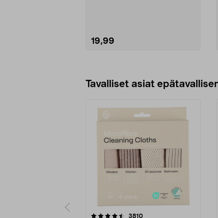
terävä. Perint...
19,99
Lisää ostoskoriin
Tavalliset asiat epätavallisen
5viidestä
4.5viidestä
arvostelut
3810