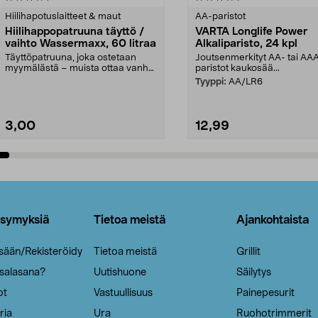
tähdestä
Hiilihapotuslaitteet & maut
AA-paristot
Hiilihappopatruuna täyttö /
VARTA Longlife Power
vaihto Wassermaxx, 60 litraa
Alkaliparisto, 24 kpl
Täyttöpatruuna, joka ostetaan
Joutsenmerkityt AA- tai AA
myymälästä – muista ottaa vanha
paristot kaukosää...
patruuna mukaasi m...
Tyyppi:
AA/LR6
3,00
12,99
Lisää ostoskoriin
Lisää ostoskoriin
ysymyksiä
Tietoa meistä
Ajankohtaista
isään/Rekisteröidy
Tietoa meistä
Grillit
 salasana?
Uutishuone
Säilytys
ot
Vastuullisuus
Painepesurit
ria
Ura
Ruohotrimmerit