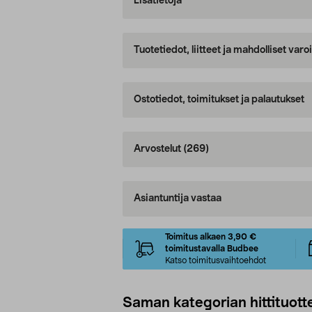
Lisätietoja
Tuotetiedot, liitteet ja mahdolliset var
Ostotiedot, toimitukset ja palautukset
Arvostelut
(269)
Asiantuntija vastaa
Toimitus alkaen 3,90 €
toimitustavalla Budbee
Katso toimitusvaihtoehdot
Saman kategorian hittituott