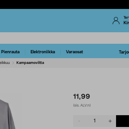
Ter
Ki
Pienrauta
Elektroniikka
Varaosat
Tarjo
eikkuu
Kampaamoviitta
11,99
(sis. ALV:n)
Product
quantity