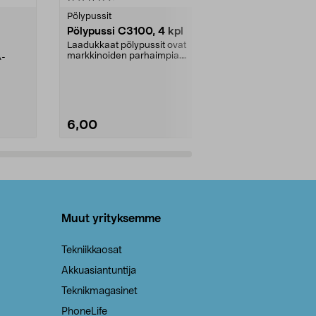
tähdestä
tähdestä
Pölypussit
Kierrätys & ro
Pölypussi C3100, 4 kpl
Roskapussi,
kahvat, 30 l
Laadukkaat pölypussit ovat
markkinoiden parhaimpia.
A-
Testivoittaja 
Kestävä, jopa 50 % suurempi ...
roskapussi u
Roskapussi, jo
6,00
2,00
Lisää ostoskoriin
Lisää
Muut yrityksemme
Tekniikkaosat
Akkuasiantuntija
Teknikmagasinet
PhoneLife