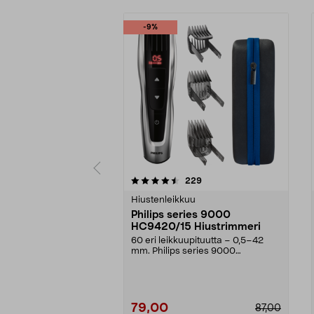
-9%
5 viidestä
4.0 viidestä
arvostelut
229
tähdestä
tähdestä
Hiustenleikkuu
Philips series 9000
HC9420/15 Hiustrimmeri
60 eri leikkuupituutta – 0,5–42
mm. Philips series 9000
hiustrimmeri – käytä joh...
79,00
87,00