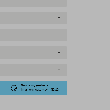
Nouda myymälästä
Ilmainen nouto myymälästä