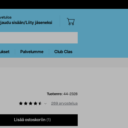
vetuloa
rjaudu sisään/Liity jäseneksi
ukset
Palvelumme
Club Clas
Tuotenro:
44-2328
269
arvostelua
Lisää ostoskoriin
(1)