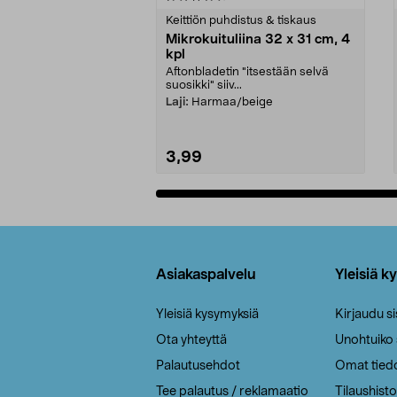
tähdestä
tähdestä
Keittiön puhdistus & tiskaus
Mikrokuituliina 32 x 31 cm, 4
kpl
Aftonbladetin "itsestään selvä
suosikki" siiv...
Laji:
Harmaa/beige
3,99
Lisää ostoskoriin
Alatunniste
Asiakaspalvelu
Yleisiä k
Yleisiä kysymyksiä
Kirjaudu s
Ota yhteyttä
Unohtuiko
Palautusehdot
Omat tied
Tee palautus / reklamaatio
Tilaushisto