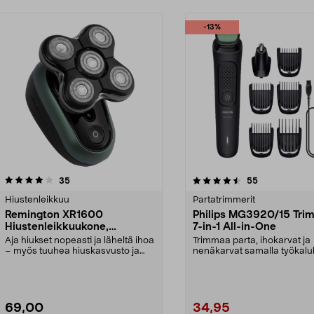
-13%
4.5 viidestä
arvostelut
4.0 viidestä
arvostelut
35
55
tähdestä
Hiustenleikkuu
Partatrimmerit
Remington XR1600
Philips MG3920/15 Tri
Hiustenleikkuukone,
7-in-1 All-in-One
akkukäyttöinen
Aja hiukset nopeasti ja läheltä ihoa
Trimmaa parta, ihokarvat ja
– myös tuuhea hiuskasvusto ja
nenäkarvat samalla työkalul
paksut hiukse...
Philips 7-in-1 -trimm...
69,00
34,95