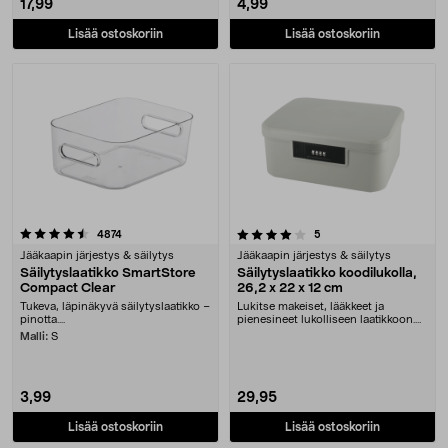
17,99
4,99
Lisää ostoskoriin
Lisää ostoskoriin
4.0 viidestä tähdestä
arvostelut
arvostelut
4874
5
Jääkaapin järjestys & säilytys
Jääkaapin järjestys & säilytys
Säilytyslaatikko SmartStore
Säilytyslaatikko koodilukolla,
Compact Clear
26,2 x 22 x 12 cm
Tukeva, läpinäkyvä säilytyslaatikko –
Lukitse makeiset, lääkkeet ja
pinotta....
pienesineet lukolliseen laatikkoon.
Säilytyslaatik....
Malli:
S
3,99
29,95
Lisää ostoskoriin
Lisää ostoskoriin