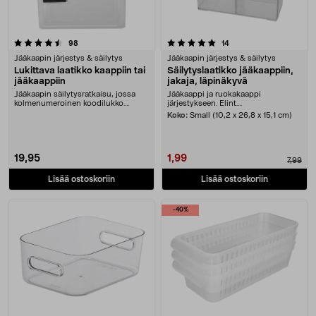
5.0 viidestä tähdestä
arvostelut
arvostelut
98
14
Jääkaapin järjestys & säilytys
Jääkaapin järjestys & säilytys
Lukittava laatikko kaappiin tai
Säilytyslaatikko jääkaappiin,
jääkaappiin
jakaja, läpinäkyvä
Jääkaapin säilytysratkaisu, jossa
Jääkaappi ja ruokakaappi
kolmenumeroinen koodilukko.
järjestykseen. Elint....
Koodilukolla varus....
Koko:
Small (10,2 x 26,8 x 15,1 cm)
19,95
1,99
7,99
Lisää ostoskoriin
Lisää ostoskoriin
-40%