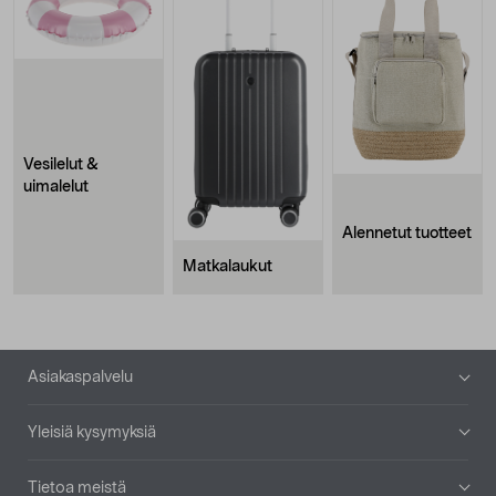
Vesilelut &
uimalelut
Alennetut tuotteet
Matkalaukut
Alatunniste
Asiakaspalvelu
Yleisiä kysymyksiä
Tietoa meistä