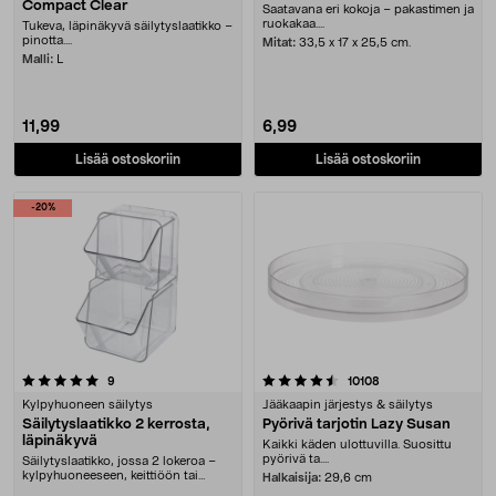
Compact Clear
Saatavana eri kokoja – pakastimen ja
ruokakaa....
Tukeva, läpinäkyvä säilytyslaatikko –
pinotta....
Mitat:
33,5 x 17 x 25,5 cm.
Malli:
L
11,99
6,99
Lisää ostoskoriin
Lisää ostoskoriin
-20%
4.5 viidestä tähdestä
arvostelut
arvostelut
9
10108
Kylpyhuoneen säilytys
Jääkaapin järjestys & säilytys
Säilytyslaatikko 2 kerrosta,
Pyörivä tarjotin Lazy Susan
läpinäkyvä
Kaikki käden ulottuvilla. Suosittu
pyörivä ta....
Säilytyslaatikko, jossa 2 lokeroa –
kylpyhuoneeseen, keittiöön tai
Halkaisija:
29,6 cm
toimistoon. T....