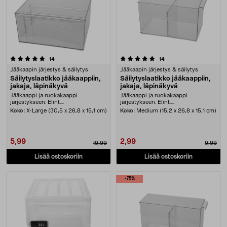
5.0 viidestä tähdestä
arvostelut
arvostelut
14
14
Jääkaapin järjestys & säilytys
Jääkaapin järjestys & säilytys
Säilytyslaatikko jääkaappiin,
Säilytyslaatikko jääkaappiin,
jakaja, läpinäkyvä
jakaja, läpinäkyvä
Jääkaappi ja ruokakaappi
Jääkaappi ja ruokakaappi
järjestykseen. Elint....
järjestykseen. Elint....
Koko:
X-Large (30,5 x 26,8 x 15,1 cm)
Koko:
Medium (15,2 x 26,8 x 15,1 cm)
5,99
2,99
19,99
9,99
Lisää ostoskoriin
Lisää ostoskoriin
-75%