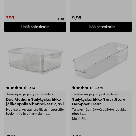
7,99
9,99
9,99
Lisää ostoskoriin
Lisää ostoskoriin
4.5 viidestä tähdestä
arvostelut
arvostelut
310
4874
Jääkaapin järjestys & säilytys
Jääkaapin järjestys & säilytys
Duo Medium Säilytyslaatikko
Säilytyslaatikko SmartStore
jääkaappiin vihannekset 2,75 l
Compact Clear
Huuhtele, valuta ja säilytä – tuoreille
Tukeva, läpinäkyvä säilytyslaatikko –
hedelmille ja vihanneksille.
pinotta....
Monikäyttöi....
Malli:
Slim