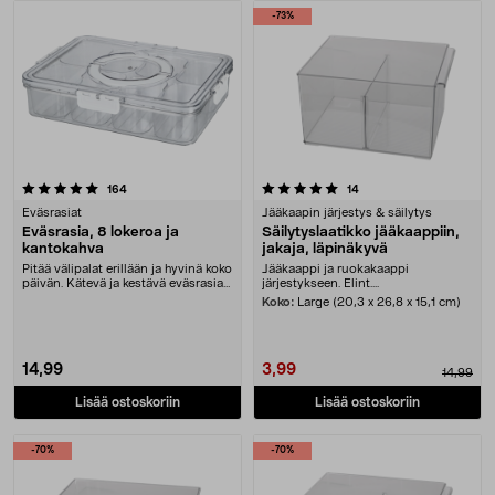
Tuotteet
-73%
5.0 viidestä tähdestä
arvostelut
arvostelut
164
14
Eväsrasiat
Jääkaapin järjestys & säilytys
Eväsrasia, 8 lokeroa ja
Säilytyslaatikko jääkaappiin,
kantokahva
jakaja, läpinäkyvä
Pitää välipalat erillään ja hyvinä koko
Jääkaappi ja ruokakaappi
päivän. Kätevä ja kestävä eväsrasia
järjestykseen. Elint....
– tä....
Koko:
Large (20,3 x 26,8 x 15,1 cm)
14,99
3,99
14,99
Lisää ostoskoriin
Lisää ostoskoriin
-70%
-70%