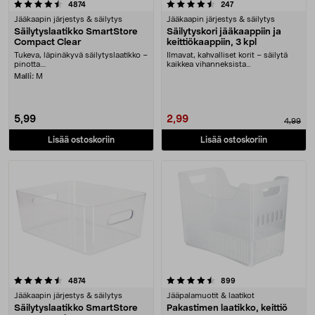
4.5 viidestä tähdestä
arvostelut
arvostelut
4874
247
Jääkaapin järjestys & säilytys
Jääkaapin järjestys & säilytys
Säilytyslaatikko SmartStore
Säilytyskori jääkaappiin ja
Compact Clear
keittiökaappiin, 3 kpl
Tukeva, läpinäkyvä säilytyslaatikko –
Ilmavat, kahvalliset korit – säilytä
pinotta....
kaikkea vihanneksista
siivoustarvikkeisiin.....
Malli:
M
5,99
2,99
4,99
Lisää ostoskoriin
Lisää ostoskoriin
4.5 viidestä tähdestä
arvostelut
arvostelut
4874
899
Jääkaapin järjestys & säilytys
Jääpalamuotit & laatikot
Säilytyslaatikko SmartStore
Pakastimen laatikko, keittiö