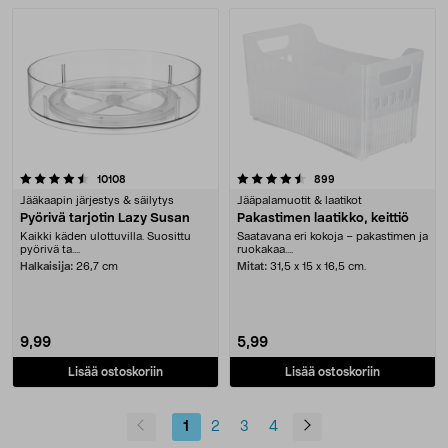
4.5 viidestä tähdestä
arvostelut
arvostelut
10108
899
Jääkaapin järjestys & säilytys
Jääpalamuotit & laatikot
Pyörivä tarjotin Lazy Susan
Pakastimen laatikko, keittiö
Kaikki käden ulottuvilla. Suosittu
Saatavana eri kokoja – pakastimen ja
pyörivä ta....
ruokakaa....
Halkaisija:
26,7 cm
Mitat:
31,5 x 15 x 16,5 cm.
9,99
5,99
Lisää ostoskoriin
Lisää ostoskoriin
1
2
3
4