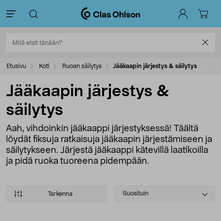
Etusivu
Koti
Ruoan säilytys
Jääkaapin järjestys & säilytys
Jääkaapin järjestys &
säilytys
Aah, vihdoinkin jääkaappi järjestyksessä! Täältä
löydät fiksuja ratkaisuja jääkaapin järjestämiseen ja
säilytykseen. Järjestä jääkaappi kätevillä laatikoilla
ja pidä ruoka tuoreena pidempään.
Select
Suosituin
Tarkenna
sorting