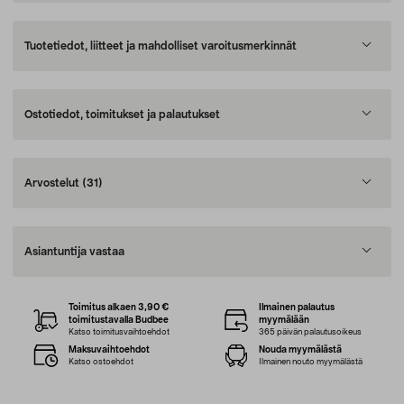
Tuotetiedot, liitteet ja mahdolliset varoitusmerkinnät
Ostotiedot, toimitukset ja palautukset
Arvostelut
(31)
Asiantuntija vastaa
Toimitus alkaen 3,90 €
Ilmainen palautus
toimitustavalla Budbee
myymälään
Katso toimitusvaihtoehdot
365 päivän palautusoikeus
Maksuvaihtoehdot
Nouda myymälästä
Katso ostoehdot
Ilmainen nouto myymälästä