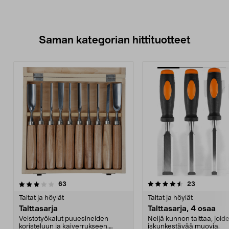
Saman kategorian hittituotteet
4.5 viidestä
arvostelut
4.0 viidestä
arvostelut
63
23
tähdestä
t
Taltat ja höylät
Taltat ja höylät
Talttasarja
Talttasarja, 4 osaa
Veistotyökalut puuesineiden
Neljä kunnon talttaa, joid
koristeluun ja kaiverrukseen.
iskunkestävää muovia.