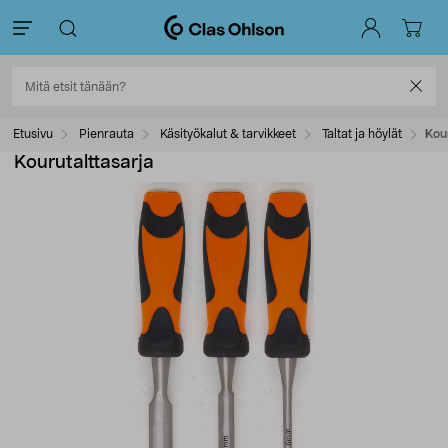
Etusivu
Pienrauta
Käsityökalut & tarvikkeet
Taltat ja höylät
Kou
Kourutalttasarja