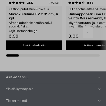
4.5viidestä
arvostelut
4.5viidestä
arvostelu
3817
1563
(1,00/kpl)
tähdestä
t
Keittiön puhdistus & tiskaus
Hiilihapotuslaitteet & mau
Mikrokuituliina 32 x 31 cm, 4
Hiilihappopatruuna tä
kpl
vaihto Wassermaxx, 6
Aftonbladetin "itsestään selvä
Täyttöpatruuna, joka ost
suosikki" siiv...
myymälästä – muista ott
patruuna mukaasi m...
Laji:
Harmaa/beige
-
3,99
3,00
Lisää ostoskoriin
Lisää ostoskoriin
Alatunniste
Asiakaspalvelu
Yleisiä kysymyksiä
Tietoa meistä