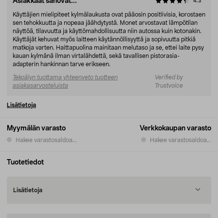
Asiakkaat sanovat...
4.3
Käyttäjien mielipiteet kylmälaukusta ovat pääosin positiivisia, korostaen
sen tehokkuutta ja nopeaa jäähdytystä. Monet arvostavat lämpötilan
näyttöä, tilavuutta ja käyttömahdollisuutta niin autossa kuin kotonakin.
Käyttäjät kehuvat myös laitteen käytännöllisyyttä ja sopivuutta pitkiä
matkoja varten. Haittapuolina mainitaan melutaso ja se, ettei laite pysy
kauan kylmänä ilman virtalähdettä, sekä tavallisen pistorasia-
adapterin hankinnan tarve erikseen.
Tekoälyn tuottama yhteenveto tuotteen
Verified by
asiakasarvosteluista
Trustvoice
Lisätietoja
Myymälän varasto
Verkkokaupan varasto
Hakee varastosaldoa...
Hakee varastosaldoa...
Tuotetiedot
Lisätietoja