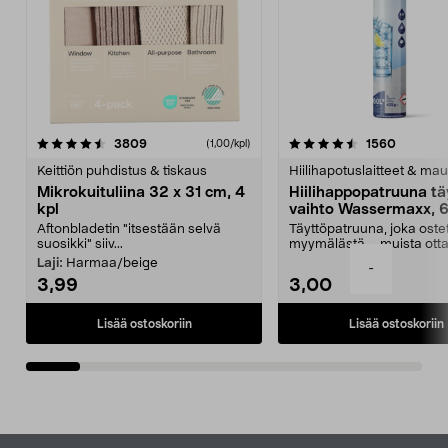
4.5viidestä
arvostelut
4.5viidestä
arvostel
3809
1560
(1,00/kpl)
tähdestä
t
Keittiön puhdistus & tiskaus
Hiilihapotuslaitteet & mau
Mikrokuituliina 32 x 31 cm, 4
Hiilihappopatruuna tä
kpl
vaihto Wassermaxx, 6
Aftonbladetin "itsestään selvä
Täyttöpatruuna, joka ost
suosikki" siiv...
myymälästä – muista ott
patruuna mukaasi m...
Laji:
Harmaa/beige
-
3,99
3,00
Lisää ostoskoriin
Lisää ostoskoriin