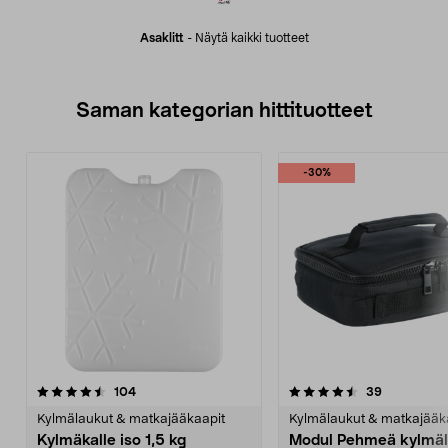
Asaklitt
-
Näytä kaikki tuotteet
Saman kategorian hittituotteet
-30%
4.5 viidestä
arvostelut
4.5 viidestä
arvostelut
104
39
tähdestä
t
Kylmälaukut & matkajääkaapit
Kylmälaukut & matkajääk
Kylmäkalle iso 1,5 kg
Modul Pehmeä kylmäl