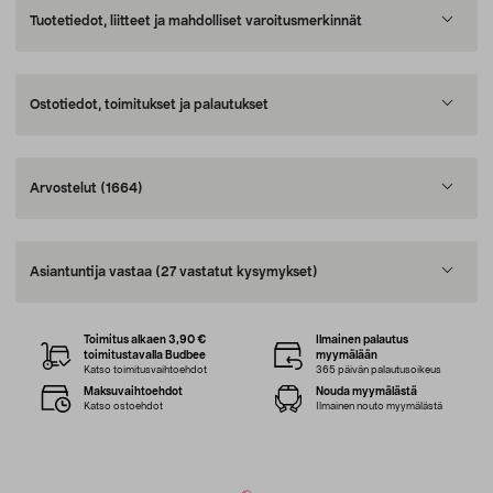
Tuotetiedot, liitteet ja mahdolliset varoitusmerkinnät
Ostotiedot, toimitukset ja palautukset
Arvostelut
(1664)
Asiantuntija vastaa
(27 vastatut kysymykset)
Toimitus alkaen 3,90 €
Ilmainen palautus
toimitustavalla Budbee
myymälään
Katso toimitusvaihtoehdot
365 päivän palautusoikeus
Maksuvaihtoehdot
Nouda myymälästä
Katso ostoehdot
Ilmainen nouto myymälästä