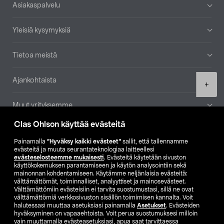
Alatunniste
Asiakaspalvelu
Yleisiä kysymyksiä
Tietoa meistä
Ajankohtaista
Product
+
quantity
Muut yrityksemme
Clas Ohlson käyttää evästeitä
Etsi myymälä
Painamalla
”Hyväksy kaikki evästeet”
sallit, että tallennamme
evästeitä ja muuta seurantateknologiaa laitteellesi
SE
NO
FI
evästeselosteemme mukaisesti
. Evästeitä käytetään sivuston
käyttökokemuksen parantamiseen ja käytön analysointiin sekä
FI
SV
mainonnan kohdentamiseen. Käytämme neljänlaisia evästeitä:
välttämättömät, toiminnalliset, analyyttiset ja mainosevästeet.
Välttämättömiin evästeisiin ei tarvita suostumustasi, sillä ne ovat
välttämättömiä verkkosivuston sisällön toimimisen kannalta. Voit
halutessasi muuttaa asetuksiasi painamalla
Asetukset
. Evästeiden
hyväksyminen on vapaaehtoista. Voit perua suostumuksesi milloin
vain muuttamalla evästeasetuksiasi, apua saat tarvittaessa