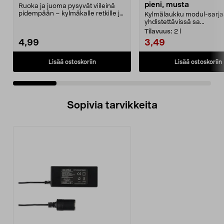
pieni, musta
Ruoka ja juoma pysyvät viileinä
pidempään – kylmäkalle retkille ja
Kylmälaukku modul-sarja
retkeilyyn. S...
yhdistettävissä sa...
Tilavuus:
2 l
4,99
3,49
Lisää ostoskoriin
Lisää ostoskoriin
Sopivia tarvikkeita