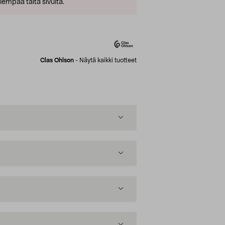
empaa tältä sivulta.
Clas Ohlson
-
Näytä kaikki tuotteet