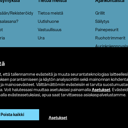
ysymyksiä
Tietoa meistä
Ajankohtaista
isään/Rekisteröidy
Tietoa meistä
Grillit
 salasana?
Uutishuone
Säilytys
ot
Vastuullisuus
Painepesurit
ria
Ura
Ruohotrimmerit
Aurinkokennovala
tä
it, että tallennamme evästeitä ja muuta seurantateknologiaa laitteelles
uksen parantamiseen ja käytön analysointiin sekä mainonnan kohdenta
t ja mainosevästeet. Välttämättömiin evästeisiin ei tarvita suostumustas
a. Voit halutessasi muuttaa asetuksiasi painamalla
Asetukset
. Evästei
lla evästeasetuksiasi, apua saat tarvittaessa asiakaspalvelustamme.
 Ohlson
Club Clas
Ostoehdot
Tietosuojaseloste
Et
Näytä hinnat ilman ALV:a
Poista kaikki
Asetukset