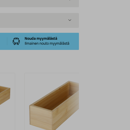
Nouda myymälästä
Ilmainen nouto myymälästä