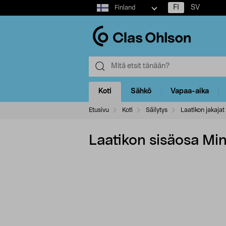
Select
FI
SV
Finland
market
Koti
Sähkö
Vapaa-aika
Etusivu
Koti
Säilytys
Laatikon jakajat
Laatikon sisäosa Min