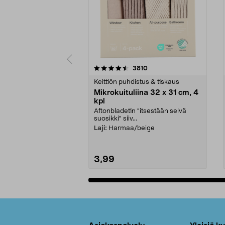
5viidestä
4.5viidestä
arvostelut
3810
tähdestä
tähdestä
Keittiön puhdistus & tiskaus
Mikrokuituliina 32 x 31 cm, 4
kpl
Aftonbladetin "itsestään selvä
suosikki" siiv...
Laji:
Harmaa/beige
3,99
Lisää ostoskoriin
Alatunniste