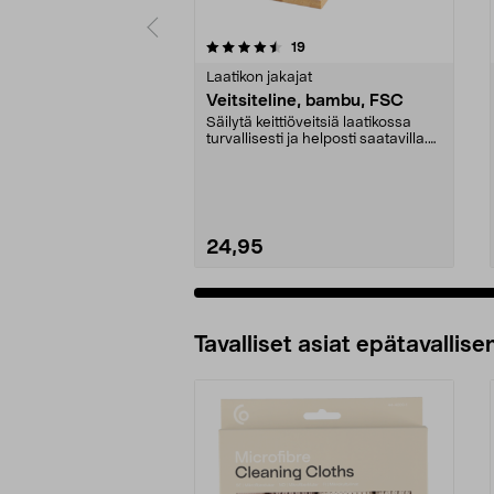
5 viidestä
5.0 viidestä
arvostelut
19
tähdestä
tähdestä
Laatikon jakajat
Veitsiteline, bambu, FSC
Säilytä keittiöveitsiä laatikossa
turvallisesti ja helposti saatavilla.
Veitsite...
24,95
Tavalliset asiat epätavallisen