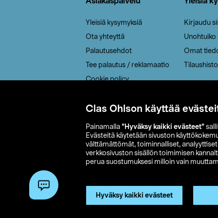
Asiakaspalvelu
Yleisiä k
Yleisiä kysymyksiä
Kirjaudu s
Ota yhteyttä
Unohtuiko
Palautusehdot
Omat tied
Tee palautus / reklamaatio
Tilaushisto
Cookie policy
Toimitustavat
Saavutettavuus
Clas Ohlson käyttää evästei
Painamalla
”Hyväksy kaikki evästeet”
sall
Evästeitä käytetään sivuston käyttökokem
välttämättömät, toiminnalliset, analyyttise
verkkosivuston sisällön toimimisen kannalt
perua suostumuksesi milloin vain muuttama
© 2026 Clas
Hyväksy kaikki evästeet