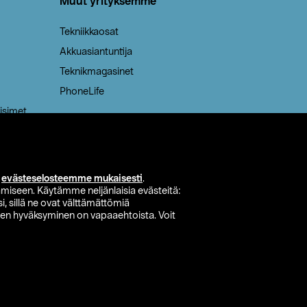
Muut yrityksemme
Tekniikkaosat
Akkuasiantuntija
Teknikmagasinet
PhoneLife
isimet
i
evästeselosteemme mukaisesti
.
miseen. Käytämme neljänlaisia evästeitä:
i, sillä ne ovat välttämättömiä
den hyväksyminen on vapaaehtoista. Voit
si myymälä