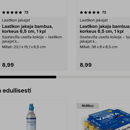
5.0 viidestä
arvostelut
5.0 viidestä
arvostelut
73
73
tähdestä
Laatikon jakajat
Laatikon jakajat
Laatikon jakaja bambua,
Laatikon jakaja bambua
korkeus 6,5 cm, 1 kpl
korkeus 6,5 cm, 1 kpl
Saatavilla useita kokoja – laatikon
Saatavilla useita kokoja – la
jakajat k...
jakajat k...
Mitat:
23,1 x 15,1 x 6,5 cm
Mitat:
38 x 8 x 6,5 cm
8,99
8,99
 edullisesti
Multibuy