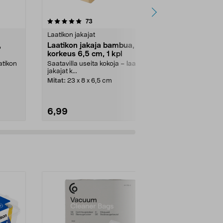
4.5 viidestä
arvostelut
5.0
73
3
tähdestä
tähdestä
Laatikon jakajat
Laatikon jakaj
,
Laatikon jakaja bambua,
Pinottava sä
korkeus 6,5 cm, 1 kpl
kirkasta m
atikon
Saatavilla useita kokoja – laatikon
Yhdistele yksil
jakajat k...
säilytysratkais
Mitat:
23 x 8 x 6,5 cm
Koko:
M
6,99
3,99