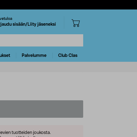
vetuloa
rjaudu sisään/Liity jäseneksi
ukset
Palvelumme
Club Clas
levien tuotteiden joukosta.