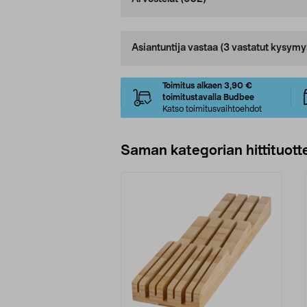
Asiantuntija vastaa
(3 vastatut kysymy
Toimitus alkaen 3,90 €
toimitustavalla Budbee
Katso toimitusvaihtoehdot
Saman kategorian hittituott