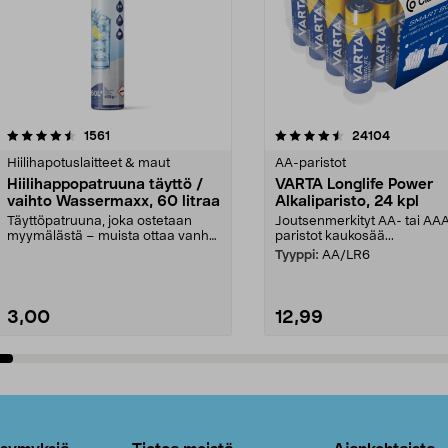
4.5viidestä
arvostelut
4.5viidestä
arvostelut
1561
24104
tähdestä
Hiilihapotuslaitteet & maut
AA-paristot
Hiilihappopatruuna täyttö /
VARTA Longlife Power
vaihto Wassermaxx, 60 litraa
Alkaliparisto, 24 kpl
Täyttöpatruuna, joka ostetaan
Joutsenmerkityt AA- tai AA
myymälästä – muista ottaa vanha
paristot kaukosää...
patruuna mukaasi m...
Tyyppi:
AA/LR6
3,00
12,99
Lisää ostoskoriin
Lisää ostoskoriin