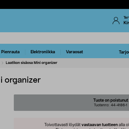
Ter
Ki
Pienrauta
Elektroniikka
Varaosat
Tarjo
Laatikon sisäosa Mini organizer
i organizer
Tuote on poistunut
Tuotenro:
44-4186-1
Toivottavasti löydät
vastaavan tuotteen
alla o