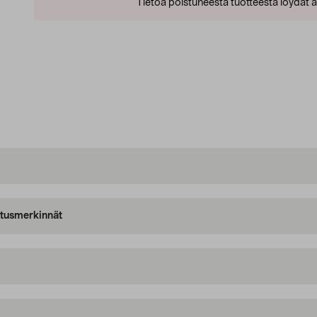
Tietoa poistuneesta tuotteesta löydät al
oitusmerkinnät