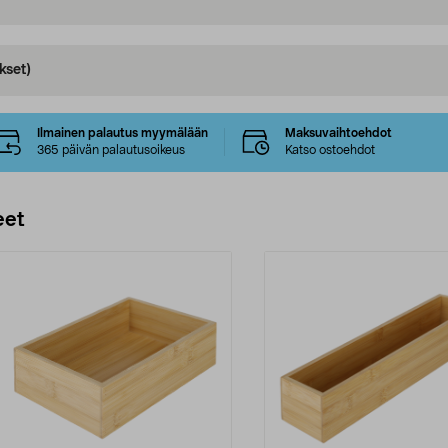
kset)
Ilmainen palautus myymälään
Maksuvaihtoehdot
365 päivän palautusoikeus
Katso ostoehdot
eet