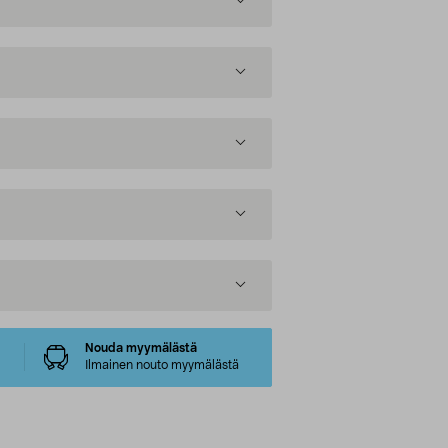
Nouda myymälästä
Ilmainen nouto myymälästä