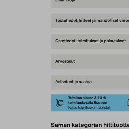
Lisätietoja
Tuotetiedot, liitteet ja mahdolliset var
Ostotiedot, toimitukset ja palautukset
Arvostelut
Asiantuntija vastaa
Toimitus alkaen 3,90 €
toimitustavalla Budbee
Katso toimitusvaihtoehdot
Saman kategorian hittituott