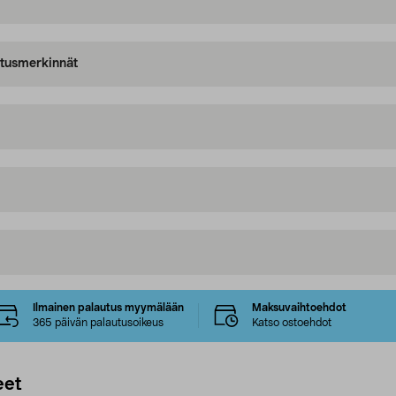
oitusmerkinnät
Ilmainen palautus myymälään
Maksuvaihtoehdot
365 päivän palautusoikeus
Katso ostoehdot
eet