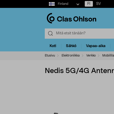
Select
FI
SV
Finland
market
Koti
Sähkö
Vapaa-aika
Etusivu
Elektroniikka
Verkko
Mobiilil
Nedis 5G/4G Antenn