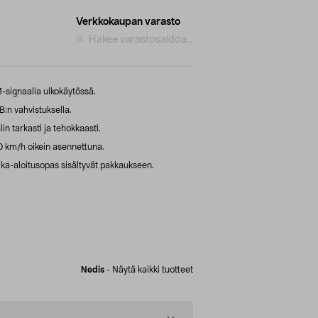
Verkkokaupan varasto
Hakee varastosaldoa...
signaalia ulkokäytössä.
:n vahvistuksella.
n tarkasti ja tehokkaasti.
 km/h oikein asennettuna.
ika-aloitusopas sisältyvät pakkaukseen.
Nedis
-
Näytä kaikki tuotteet