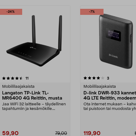
-24%
-7%
4.0 viidestä
arvostelut
4.5 viidestä
arvostelut
11
3
tähdestä
Mobiililaajakaista
Mobiililaajakaista
Langaton TP-Link TL-
D-link DWR-933 kannet
MR6400 4G Reititin, musta
4G LTE Reititin, modeem
musta
Jaa WiFi 32 laitteelle – täydellinen
Ota internet mukaan – kahv
tapahtumiin ja kesämökille.
tai puistoon tai muodosta y
Luotettava lang...
kotona. D-link ...
59,90
119,90
79,00