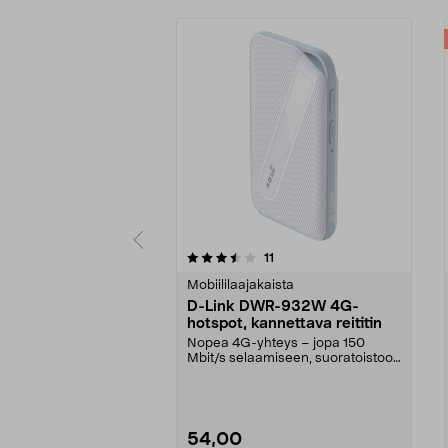
5 viidestä
4.5 viidestä
arvostelut
11
tähdestä
tähdestä
Mobiililaajakaista
D-Link DWR-932W 4G-
hotspot, kannettava reititin
Nopea 4G-yhteys – jopa 150
Mbit/s selaamiseen, suoratoistoon
ja videopuheluihin....
54,00