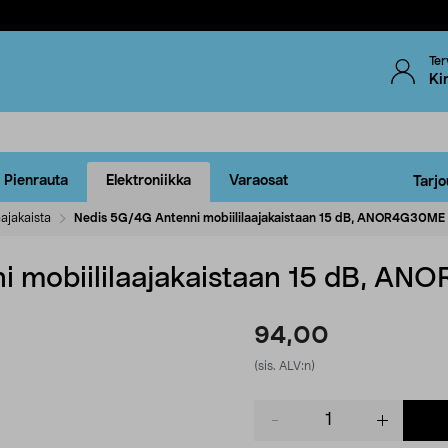
Ter
Ki
Pienrauta
Elektroniikka
Varaosat
Tarjo
aajakaista
Nedis 5G/4G Antenni mobiililaajakaistaan 15 dB, ANOR4G30ME
i mobiililaajakaistaan 15 dB, A
94,00
(sis. ALV:n)
Product
quantity