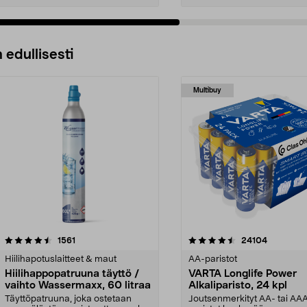
 edullisesti
Multibuy
4.5viidestä
arvostelut
4.5viidestä
arvostelut
1561
24104
tähdestä
Hiilihapotuslaitteet & maut
AA-paristot
Hiilihappopatruuna täyttö /
VARTA Longlife Power
vaihto Wassermaxx, 60 litraa
Alkaliparisto, 24 kpl
Täyttöpatruuna, joka ostetaan
Joutsenmerkityt AA- tai AA