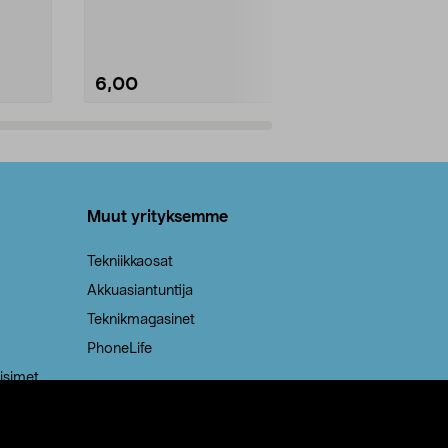
Kestävä, jopa 50 % suurempi ...
roskapussi u
Roskapussi, jo
6,00
2,00
Lisää ostoskoriin
Lisää
Muut yrityksemme
Tekniikkaosat
Akkuasiantuntija
Teknikmagasinet
PhoneLife
isimet