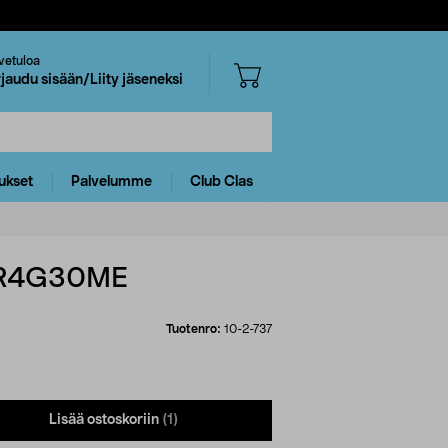
vetuloa
rjaudu sisään/Liity jäseneksi
ukset
Palvelumme
Club Clas
NOR4G30ME
Tuotenro:
10-2-737
Lisää ostoskoriin
(1)