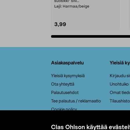
suosikki" siiv...
Laji:
Harmaa/beige
3,99
Lisää ostoskoriin
Alatunniste
Asiakaspalvelu
Yleisiä k
Yleisiä kysymyksiä
Kirjaudu s
Ota yhteyttä
Unohtuiko
Palautusehdot
Omat tied
Tee palautus / reklamaatio
Tilaushisto
Cookie policy
Toimitustavat
Saavutettavuus
Clas Ohlson käyttää evästei