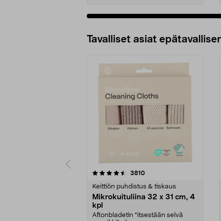
Tavalliset asiat epätavallisen
5viidestä
4.5viidestä
arvostelut
3810
tähdestä
tähdestä
Keittiön puhdistus & tiskaus
Mikrokuituliina 32 x 31 cm, 4
kpl
Aftonbladetin "itsestään selvä