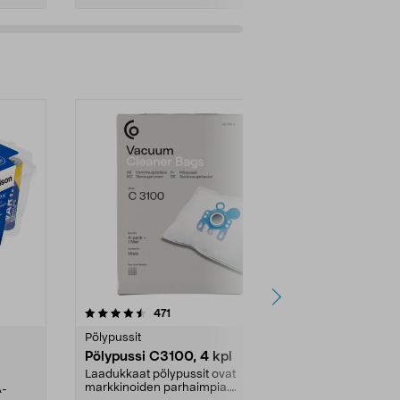
4.5viidestä
arvostelut
4.5
471
6
tähdestä
tähdestä
Pölypussit
Kierrätys & ro
Pölypussi C3100, 4 kpl
Roskapussi,
kahvat, 30 l
Laadukkaat pölypussit ovat
markkinoiden parhaimpia.
A-
Testivoittaja 