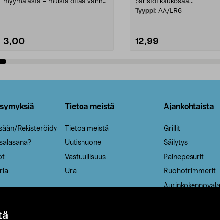
myymälästä – muista ottaa vanha
paristot kaukosää...
patruuna mukaasi m...
Tyyppi:
AA/LR6
3,00
12,99
Lisää ostoskoriin
Lisää ostoskoriin
ysymyksiä
Tietoa meistä
Ajankohtaista
isään/Rekisteröidy
Tietoa meistä
Grillit
 salasana?
Uutishuone
Säilytys
ot
Vastuullisuus
Painepesurit
ria
Ura
Ruohotrimmerit
Aurinkokennovala
tä