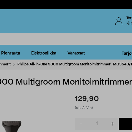
Ter
Ki
Pienrauta
Elektroniikka
Varaosat
Tarjo
mmerit
Philips All-in-One 9000 Multigroom Monitoimitrimmeri, MG9540/
 9000 Multigroom Monitoimitrimme
129,90
(sis. ALV:n)
Product
quantity