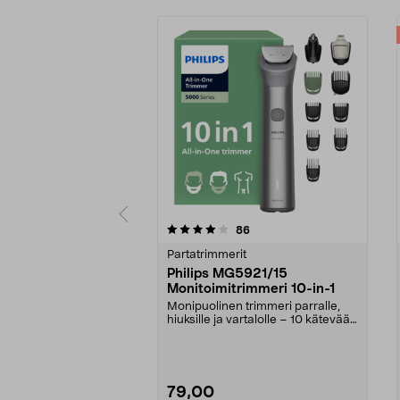
0 viidestä
4.5 viidestä
arvostelut
86
tähdestä
tähdestä
Partatrimmerit
Philips MG5921/15
Monitoimitrimmeri 10-in-1
Monipuolinen trimmeri parralle,
hiuksille ja vartalolle – 10 kätevää
lisäosaa. P...
79,00