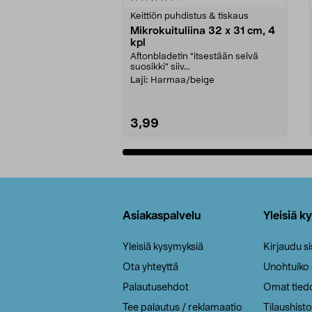
tähdestä
tähdestä
Keittiön puhdistus & tiskaus
Mikrokuituliina 32 x 31 cm, 4
kpl
Aftonbladetin "itsestään selvä
suosikki" siiv...
Laji:
Harmaa/beige
3,99
Lisää ostoskoriin
Alatunniste
Asiakaspalvelu
Yleisiä k
Yleisiä kysymyksiä
Kirjaudu s
Ota yhteyttä
Unohtuiko
Palautusehdot
Omat tied
Tee palautus / reklamaatio
Tilaushisto