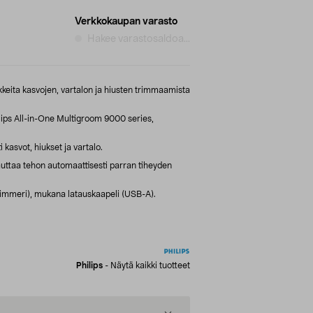
Verkkokaupan varasto
Hakee varastosaldoa...
ikkeita kasvojen, vartalon ja hiusten trimmaamista
lips All-in-One Multigroom 9000 series,
 kasvot, hiukset ja vartalo.
taa tehon automaattisesti parran tiheyden
rimmeri), mukana latauskaapeli (USB-A).
Philips
-
Näytä kaikki tuotteet