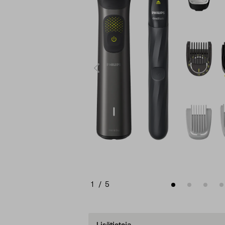
1
/
5