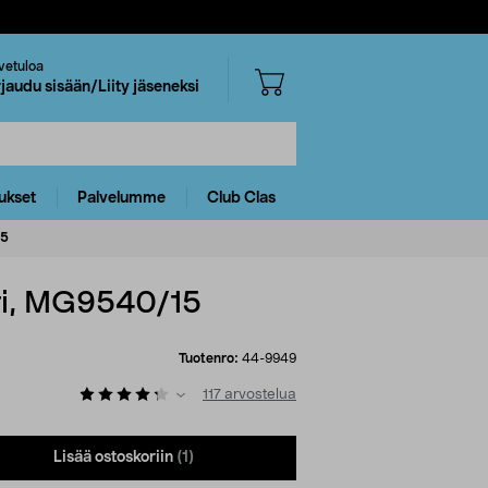
vetuloa
rjaudu sisään/Liity jäseneksi
ukset
Palvelumme
Club Clas
15
ri, MG9540/15
Tuotenro:
44-9949
117
arvostelua
Lisää ostoskoriin
(1)