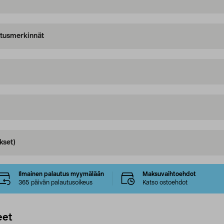
oitusmerkinnät
kset)
Ilmainen palautus myymälään
Maksuvaihtoehdot
365 päivän palautusoikeus
Katso ostoehdot
eet