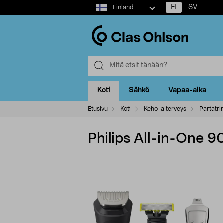
Select
FI
SV
Finland
market
Koti
Sähkö
Vapaa-aika
Etusivu
Koti
Keho ja terveys
Partatri
Philips All-in-One