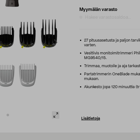
Myymälän varasto
Hakee varastosaldoa...
27 pituusasetusta ja paljon tarv
varten.
Vesitiivis monitoimitrimmeri Phi
MG9540/15.
Trimmaa, muotoile ja aja tarkasti
Partatrimmerin OneBlade mukaut
mukaan.
Akunkesto jopa 120 minuuttia (t
Lisätietoja