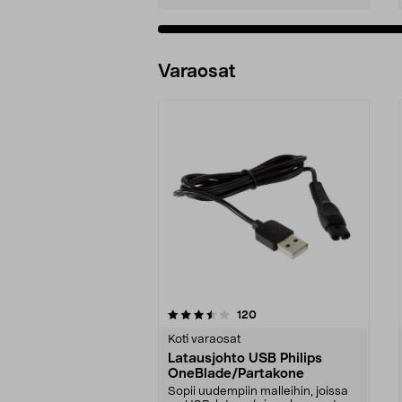
Varaosat
5viidestä
4.0viidestä
arvostelut
120
tähdestä
tähdestä
Koti varaosat
Latausjohto USB Philips
OneBlade/Partakone
Sopii uudempiin malleihin, joissa