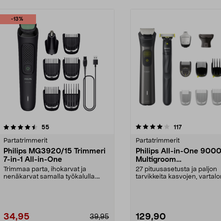
-13%
4.0 viidestä
arvostelut
3.5 viidestä
arvostelut
55
117
tähdestä
Partatrimmerit
Partatrimmerit
Philips MG3920/15 Trimmeri
Philips All-in-One 900
7-in-1 All-in-One
Multigroom
Monitoimitrimmeri,
Trimmaa parta, ihokarvat ja
27 pituusasetusta ja paljon
MG9540/15
nenäkarvat samalla työkalulla.
tarvikkeita kasvojen, vartalo
Philips 7-in-1 -trimm...
hiusten trimmaamis...
34,95
129,90
39,95