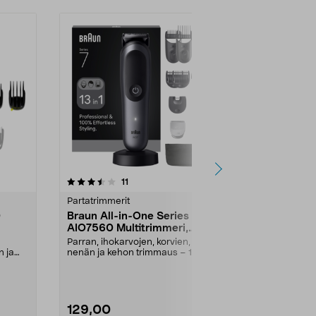
4.0 viidestä
arvostelut
4.0
11
6
tähdestä
tähdestä
Partatrimmerit
Partatrimmeri
0
Braun All-in-One Series 7
Remington 
AIO7560 Multitrimmeri,
Partatrimme
vesitiivis
Parran, ihokarvojen, korvien,
Vesitiivis lad
n ja
nenän ja kehon trimmaus – 13
paksuille hiuks
toimintoa samassa tri...
Remington T-.
129,00
79,00