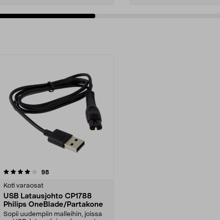
arvostelut
98
Koti varaosat
USB Latausjohto CP1788
Philips OneBlade/Partakone
Sopii uudempiin malleihin, joissa