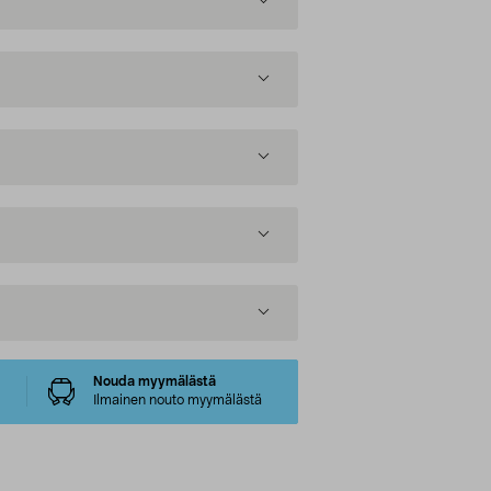
Nouda myymälästä
Ilmainen nouto myymälästä