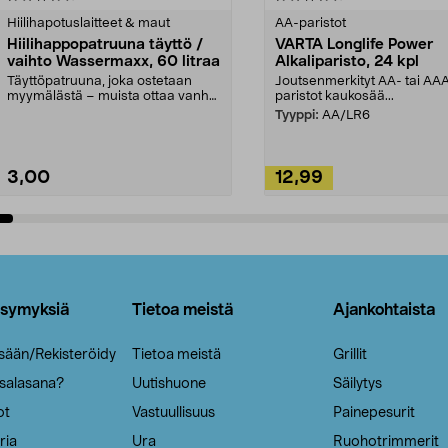
tähdestä
Hiilihapotuslaitteet & maut
AA-paristot
Hiilihappopatruuna täyttö /
VARTA Longlife Power
vaihto Wassermaxx, 60 litraa
Alkaliparisto, 24 kpl
Täyttöpatruuna, joka ostetaan
Joutsenmerkityt AA- tai AA
myymälästä – muista ottaa vanha
paristot kaukosää...
patruuna mukaasi m...
Tyyppi:
AA/LR6
3,00
12,99
Lisää ostoskoriin
Lisää ostoskoriin
ysymyksiä
Tietoa meistä
Ajankohtaista
isään/Rekisteröidy
Tietoa meistä
Grillit
 salasana?
Uutishuone
Säilytys
ot
Vastuullisuus
Painepesurit
ria
Ura
Ruohotrimmerit