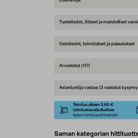
Lisätietoja
Tuotetiedot, liitteet ja mahdolliset var
Ostotiedot, toimitukset ja palautukset
Arvostelut
(117)
Asiantuntija vastaa
(3 vastatut kysymy
Toimitus alkaen 3,90 €
toimitustavalla Budbee
Katso toimitusvaihtoehdot
Saman kategorian hittituott