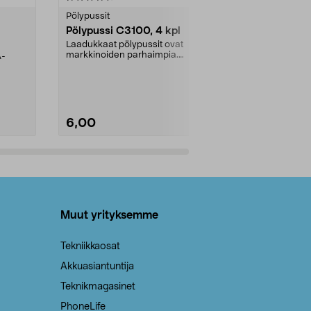
tähdestä
tähdestä
Pölypussit
Kierrätys & ro
Pölypussi C3100, 4 kpl
Roskapussi,
kahvat, 30 l
Laadukkaat pölypussit ovat
markkinoiden parhaimpia.
A-
Testivoittaja 
Kestävä, jopa 50 % suurempi ...
roskapussi u
Roskapussi, jo
6,00
2,00
Lisää ostoskoriin
Lisää
Muut yrityksemme
Tekniikkaosat
Akkuasiantuntija
Teknikmagasinet
PhoneLife