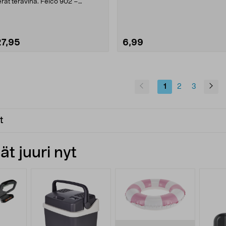
erät terävinä. Felco 902 –
aadukas hiomakivi, jo....
27,95
6,99
1
2
3
t
t juuri nyt