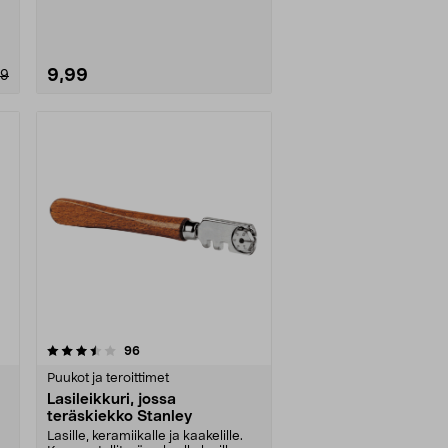
veitsenteroitin ruos....
9,99
49
arvostelut
96
Puukot ja teroittimet
Lasileikkuri, jossa
teräskiekko Stanley
Lasille, keramiikalle ja kaakelille.