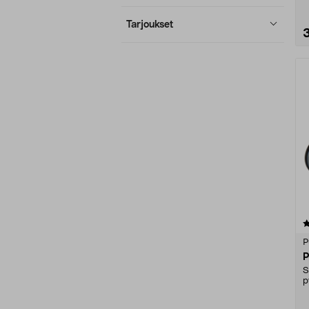
Tarjoukset
4.5 viidestä
tähdestä
P
P
S
p
l