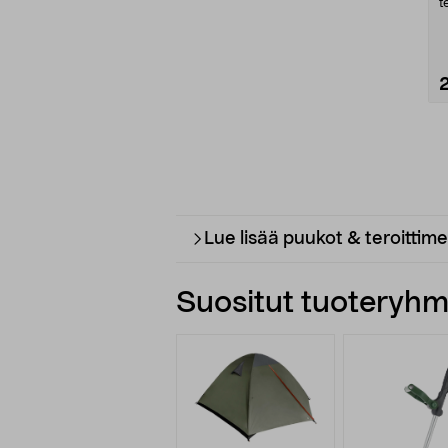
t
l
Lue lisää puukot & teroittime
Suositut tuoteryhmä