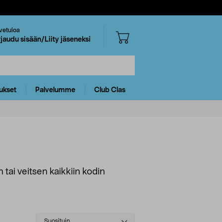
vetuloa
rjaudu sisään/Liity jäseneksi
ukset
Palvelumme
Club Clas
tai veitsen kaikkiin kodin
Select
Suosituin