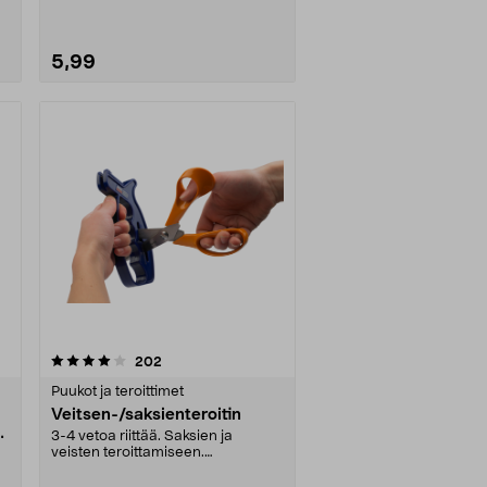
5,99
arvostelut
202
Puukot ja teroittimet
Veitsen-/saksienteroitin
3-4 vetoa riittää. Saksien ja
veisten teroittamiseen.
Kovametalliterä