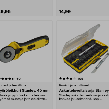
39,95
14,99
4.0 viidestä
arvostelut
4.5 viidestä
arvostelut
60
109
tähdestä
tähdestä
uukot ja teroittimet
Puukot ja teroittimet
yöröleikkuri Stanley, 45 mm
Askarteluveitsisarja Stanley
tanleyn pyöröleikkuri - leikkaa
Stanley askarteluveitsisarja - kak
yöreitä muotoja ja tekee siistin
kahvaa ja useita teriä. Sopii
eikkuujäljen....
useimpiin har....