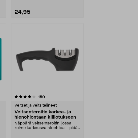
24,95
arvostelut
150
Veitset ja veitsitelineet
Veitsenteroitin karkea- ja
hienohiontaan kiillotukseen
Näppärä veitsenteroitin, jossa
kolme karkeusvaihtoehtoa – pidä
veitsesi aina ter....