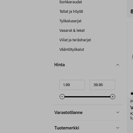
Sorkkaraudat
Taltat ja höylät
Työkalusarjat
Vasarat & lekat
Viilat ja teräsharjat
Vääntötyökalut
Hinta
Minimihinta
Maksimihinta
4.5 viidestä
tähdestä
P
V
Varastotilanne
K
l
j
Tuotemerkki