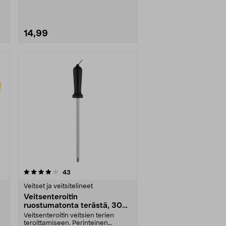
14,99
arvostelut
43
Veitset ja veitsitelineet
Veitsenteroitin
ruostumatonta terästä, 30
cm
Veitsenteroitin veitsien terien
teroittamiseen. Perinteinen