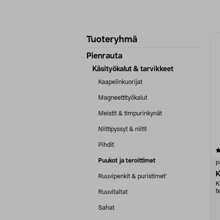
Tarkenna
T
Tuoteryhmä
tuotetietoja
Pienrauta
Käsityökalut & tarvikkeet
Kaapelinkuorijat
Magneettityökalut
Meistit & timpurinkynät
Niittipyssyt & niitit
Pihdit
4.5 viidestä
tähdestä
Puukot ja teroittimet
P
K
Ruuvipenkit & puristimet'
K
t
Ruuvitaltat
Sahat