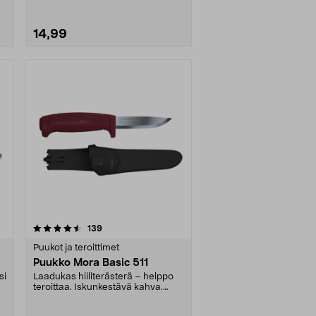
14,99
arvostelut
139
Puukot ja teroittimet
Puukko Mora Basic 511
si
Laadukas hiiliterästerä – helppo
teroittaa. Iskunkestävä kahva.
Miellyttävä kahv....