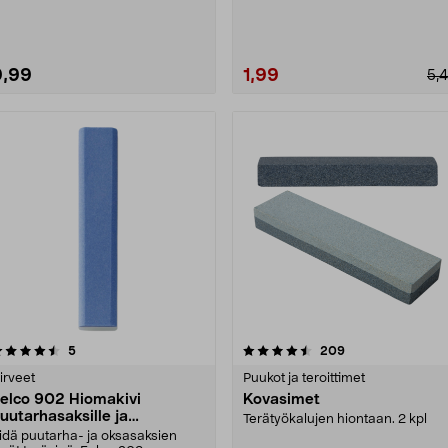
9,99
1,99
5,
4.5 viidestä
arvostelut
3.5 viidestä
arvostelut
5
209
tähdestä
tähdestä
irveet
Puukot ja teroittimet
elco 902 Hiomakivi
Kovasimet
uutarhasaksille ja
Terätyökalujen hiontaan. 2 kpl
ksasaksille
idä puutarha- ja oksasaksien