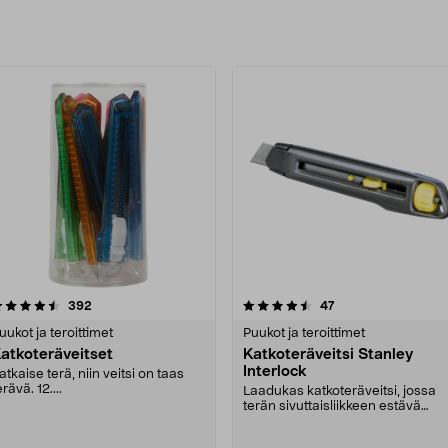
uotteet
4.5 viidestä
arvostelut
4.5 viidestä
arvostelut
392
47
tähdestä
tähdestä
uukot ja teroittimet
Puukot ja teroittimet
atkoteräveitset
Katkoteräveitsi Stanley
Interlock
atkaise terä, niin veitsi on taas
erävä. 12....
Laadukas katkoteräveitsi, jossa
terän sivuttaisliikkeen estävä
lukitusmekanismi