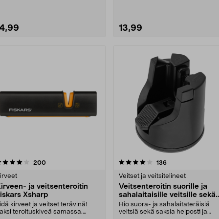
14,99
13,99
4.0 viidestä
arvostelut
4.0 viidestä
arvostelut
200
136
tähdestä
tähdestä
irveet
Veitset ja veitsitelineet
irveen- ja veitsenteroitin
Veitsenteroitin suorille ja
iskars Xsharp
sahalaitaisille veitsille sekä
saksille
idä kirveet ja veitset terävinä!
Hio suora- ja sahalaitateräisiä
aksi teroituskiveä samassa.
veitsiä sekä saksia helposti ja