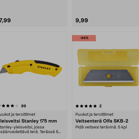
eraaminen teroit....
nopeasti. Pieni ....
7,99
9,99
-64%
5.0 viidestä
arvostelut
4.0 viidestä
arvostelut
99
2
tähdestä
tähdestä
uukot ja teroittimet
Puukot ja teroittimet
leisveitsi Stanley 175 mm
Veitsenterä Olfa SKB-2
tanley-yleisveitsi, jossa
Pidä veitsesi terävinä. 5 kpl
isäänvedettävä terä. Terässä 5
ri pituusasetusta - ....