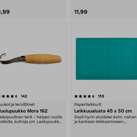
8,99
11,99
Katso Vaihtoehdot
4.5 viidestä
arvostelut
4.0 viidestä
arvostelut
142
159
tähdestä
tähdestä
uukot ja teroittimet
Paperileikkurit
uolupuukko Mora 162
Leikkuualusta 45 x 30 cm
aksipuolinen terä – helppo vuolla
Sopii hyvin alustaksi esim. nahan
usikoita, kulhoja ym. Laatupuukko,
ja kankaan leikkaamiseen,
ossa on ....
skräppäilyyn jne. Ap....