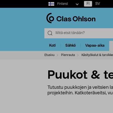
Select
FI
SV
Finland
market
Koti
Sähkö
Vapaa-aika
Etusivu
Pienrauta
Käsityökalut & tarvikk
Puukot & te
Tutustu puukkojen ja veitsien l
projekteihin. Katkoteräveitsi, 