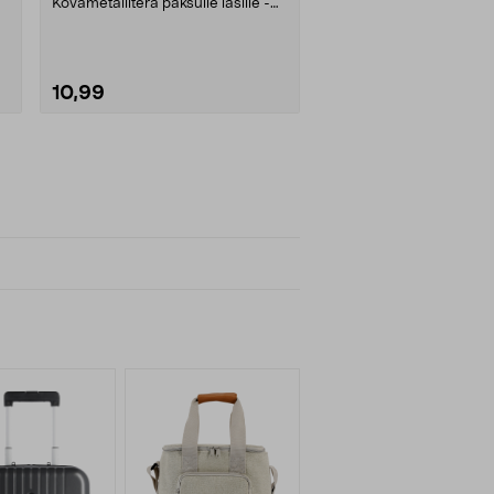
Kovametalliterä paksulle lasille -
erittäin....
10,99