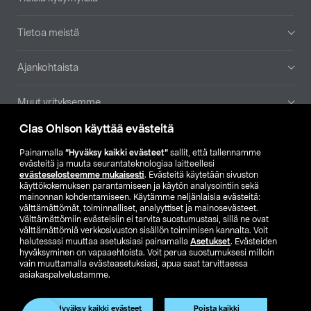
Tietoa meistä
Ajankohtaista
Muut yrityksemme
Clas Ohlson käyttää evästeitä
Etsi myymälä
Painamalla
”Hyväksy kaikki evästeet”
sallit, että tallennamme
evästeitä ja muuta seurantateknologiaa laitteellesi
SE
NO
FI
evästeselosteemme mukaisesti
. Evästeitä käytetään sivuston
käyttökokemuksen parantamiseen ja käytön analysointiin sekä
FI
SV
mainonnan kohdentamiseen. Käytämme neljänlaisia evästeitä:
välttämättömät, toiminnalliset, analyyttiset ja mainosevästeet.
Välttämättömiin evästeisiin ei tarvita suostumustasi, sillä ne ovat
välttämättömiä verkkosivuston sisällön toimimisen kannalta. Voit
halutessasi muuttaa asetuksiasi painamalla
Asetukset
. Evästeiden
hyväksyminen on vapaaehtoista. Voit perua suostumuksesi milloin
vain muuttamalla evästeasetuksiasi, apua saat tarvittaessa
asiakaspalvelustamme.
Club Clas
Ostoehdot
Tietosuojaseloste
Näytä hinnat ilman ALV:a
Hyväksy kaikki evästeet
Poista kaikki