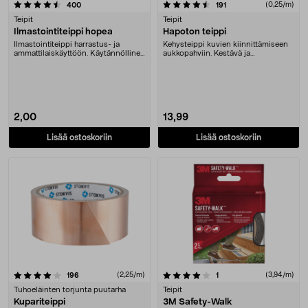
4.5 viidestä tähdestä
arvostelut
arvostelut
(0,25/m)
400
191
Teipit
Teipit
Ilmastointiteippi hopea
Hapoton teippi
Ilmastointiteippi harrastus- ja
Kehysteippi kuvien kiinnittämiseen
ammattilaiskäyttöön. Käytännöllinen
aukkopahviin. Kestävä ja
teippi korja....
hellävarainen
2,00
13,99
Lisää ostoskoriin
Lisää ostoskoriin
4.0 viidestä tähdestä
arvostelut
(2,25/m)
arvostelut
(3,94/m)
196
1
Tuhoeläinten torjunta puutarha
Teipit
Kupariteippi
3M Safety-Walk