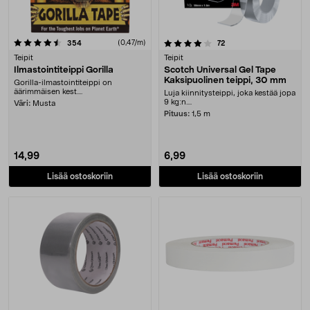
4.0 viidestä tähdestä
arvostelut
(0,47/m)
arvostelut
354
72
Teipit
Teipit
Ilmastointiteippi Gorilla
Scotch Universal Gel Tape
Kaksipuolinen teippi, 30 mm
Gorilla-ilmastointiteippi on
äärimmäisen kest....
Luja kiinnitysteippi, joka kestää jopa
9 kg:n....
Väri:
Musta
Pituus:
1,5 m
14,99
6,99
Lisää ostoskoriin
Lisää ostoskoriin