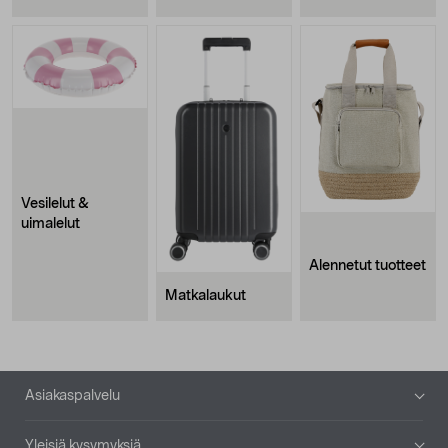
Vesilelut &
uimalelut
Alennetut tuotteet
Matkalaukut
Alatunniste
Asiakaspalvelu
Yleisiä kysymyksiä