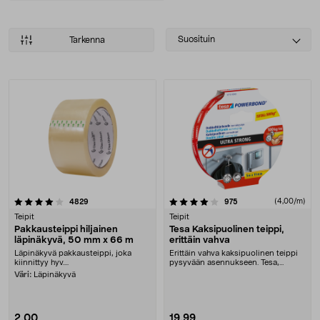
Select
Suosituin
Tarkenna
sorting
Tuotteet
4.0 viidestä tähdestä
arvostelut
arvostelut
(4,00/m)
4829
975
Teipit
Teipit
Pakkausteippi hiljainen
Tesa Kaksipuolinen teippi,
läpinäkyvä, 50 mm x 66 m
erittäin vahva
Läpinäkyvä pakkausteippi, joka
Erittäin vahva kaksipuolinen teippi
kiinnittyy hyv....
pysyvään asennukseen. Tesa,
kaksipuolinen te....
Väri:
Läpinäkyvä
2,00
19,99