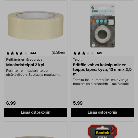
3.5 viidestä tähdestä
arvostelut
(0,05/m)
arvostelut
344
149
Peittäminen & suojaus
Teipit
Maalarinteippi 3 kpl
Erittäin vahva kaksipuolinen
teippi, läpinäkyvä, 12 mm x 2,5
Perinteinen maalarinteippi
m
sisäkäyttöön. Suojaa ja maalaa –
suojaa teipillä enne....
Tarttuu lasiin, metalliin, muoviin ja
maalattuihin pintoihin – sekä sisällä
että....
6,99
5,99
Lisää ostoskoriin
Lisää ostoskoriin