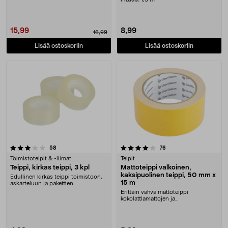
15,99
8,99
16,99
Lisää ostoskoriin
Lisää ostoskoriin
4.0 viidestä tähdestä
arvostelut
arvostelut
58
76
Toimistoteipit & -liimat
Teipit
Teippi, kirkas teippi, 3 kpl
Mattoteippi valkoinen,
kaksipuolinen teippi, 50 mm x
Edullinen kirkas teippi toimistoon,
15 m
askarteluun ja pakettien
pakkaamiseen. Läpik....
Erittäin vahva mattoteippi
kokolattiamattojen ja
parvekemattojen kiinnittämiseen....