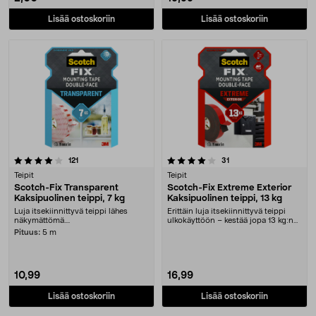
Lisää ostoskoriin
Lisää ostoskoriin
4.0 viidestä tähdestä
arvostelut
arvostelut
121
31
Teipit
Teipit
Scotch-Fix Transparent
Scotch-Fix Extreme Exterior
Kaksipuolinen teippi, 7 kg
Kaksipuolinen teippi, 13 kg
Luja itsekiinnittyvä teippi lähes
Erittäin luja itsekiinnittyvä teippi
näkymättömä....
ulkokäyttöön – kestää jopa 13 kg:n
painon. ....
Pituus:
5 m
10,99
16,99
Lisää ostoskoriin
Lisää ostoskoriin