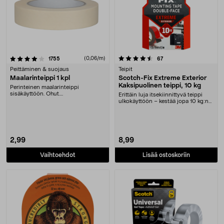
4.5 viidestä tähdestä
arvostelut
(0,06/m)
arvostelut
1755
67
Peittäminen & suojaus
Teipit
Maalarinteippi 1 kpl
Scotch-Fix Extreme Exterior
Kaksipuolinen teippi, 10 kg
Perinteinen maalarinteippi
sisäkäyttöön. Ohut....
Erittäin luja itsekiinnittyvä teippi
ulkokäyttöön – kestää jopa 10 kg:n
painon. ....
2,99
8,99
Vaihtoehdot
Lisää ostoskoriin