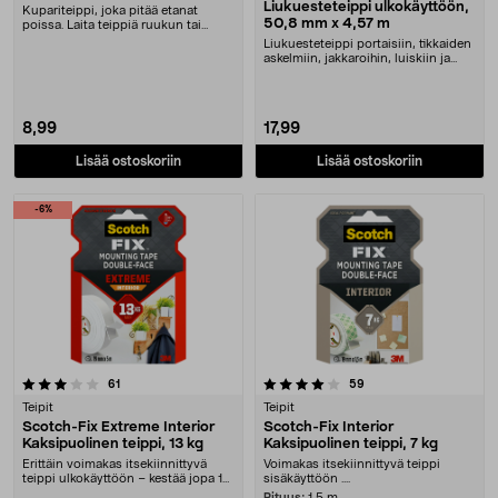
Liukuesteteippi ulkokäyttöön,
Kupariteippi, joka pitää etanat
50,8 mm x 4,57 m
poissa. Laita teippiä ruukun tai
lavakauluksen y....
Liukuesteteippi portaisiin, tikkaiden
askelmiin, jakkaroihin, luiskiin ja
ajoneu....
8,99
17,99
Lisää ostoskoriin
Lisää ostoskoriin
-6%
4.0 viidestä tähdestä
arvostelut
arvostelut
61
59
Teipit
Teipit
Scotch-Fix Extreme Interior
Scotch-Fix Interior
Kaksipuolinen teippi, 13 kg
Kaksipuolinen teippi, 7 kg
Erittäin voimakas itsekiinnittyvä
Voimakas itsekiinnittyvä teippi
teippi ulkokäyttöön – kestää jopa 13
sisäkäyttöön ....
kg. Scotc....
Pituus:
1,5 m