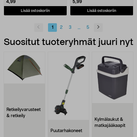
4,99
5,99
Lisää ostoskoriin
Lisää ostoskoriin
1
2
3
5
...
Suositut tuoteryhmät juuri nyt
Retkeilyvarusteet
& retkeily
Kylmälaukut &
matkajääkaapit
Puutarhakoneet