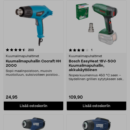
4.0 viidestä tähdestä
arvostelut
arvostelut
203
1
Kuumailmapuhaltimet
Kuumailmapuhaltimet
Kuumailmapuhallin Cocraft HH
Bosch EasyHeat 18V-500
2000
Kuumailmapuhallin,
akkukäyttöinen
Sopii maalinpoistoon, muovin
muotoiluun, suksivoiteen poistoon
Nopea kuumennus 450 °C:seen –
ym. Tehokas puhal....
täydellinen grillien sytytykseen sekä
muovin ja ma....
24,95
109,90
Lisää ostoskoriin
Lisää ostoskoriin