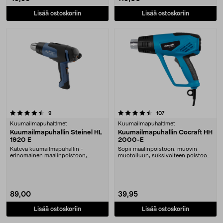
Lisää ostoskoriin
Lisää ostoskoriin
4.5 viidestä tähdestä
arvostelut
arvostelut
9
107
Kuumailmapuhaltimet
Kuumailmapuhaltimet
Kuumailmapuhallin Steinel HL
Kuumailmapuhallin Cocraft HH
1920 E
2000-E
Kätevä kuumailmapuhallin -
Sopii maalinpoistoon, muovin
erinomainen maalinpoistoon,
muotoiluun, suksivoiteen poistoon
kuivaamiseen, liimasaumoj....
ym. Tehokas puhal....
89,00
39,95
Lisää ostoskoriin
Lisää ostoskoriin