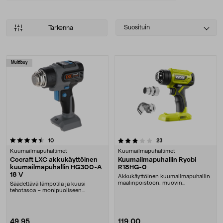
Select
Suosituin
Tarkenna
sorting
Tuotteet
Multibuy
3.5 viidestä tähdestä
arvostelut
arvostelut
10
23
Kuumailmapuhaltimet
Kuumailmapuhaltimet
Cocraft LXC akkukäyttöinen
Kuumailmapuhallin Ryobi
kuumailmapuhallin HG300-A
R18HG-0
18 V
Akkukäyttöinen kuumailmapuhallin
maalinpoistoon, muovin
Säädettävä lämpötila ja kuusi
muotoiluun ym. LED-valo.....
tehotasoa – monipuoliseen
käyttöön. Cocraft LXC HG....
49,95
119,00