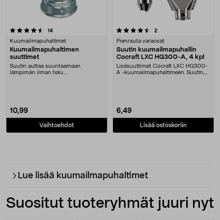
4.5 viidestä tähdestä
arvostelut
arvostelut
14
2
Kuumailmapuhaltimet
Pienrauta varaosat
Kuumailmapuhaltimen
Suutin kuumailmapuhallin
suuttimet
Cocraft LXC HG300-A, 4 kpl
Suutin auttaa suuntaamaan
Lisäsuuttimet Cocraft LXC HG300-
lämpimän ilman halu....
A -kuumailmapuhaltimeen. Suutin,
Cocraft LXC – s....
10,99
6,49
Vaihtoehdot
Lisää ostoskoriin
Lue lisää kuumailmapuhaltimet
Suositut tuoteryhmät juuri nyt