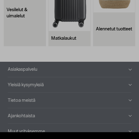
Vesilelut &
uimalelut
Alennetut tuotteet
Matkalaukut
Alatunniste
Asiakaspalvelu
Yleisiä kysymyksiä
Tietoa meistä
Ajankohtaista
Muut yrityksemme