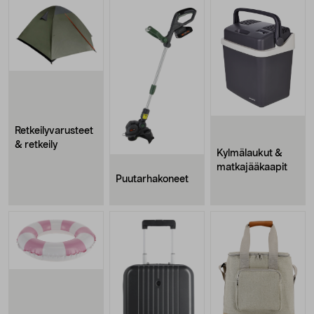
Retkeilyvarusteet
& retkeily
Kylmälaukut &
matkajääkaapit
Puutarhakoneet