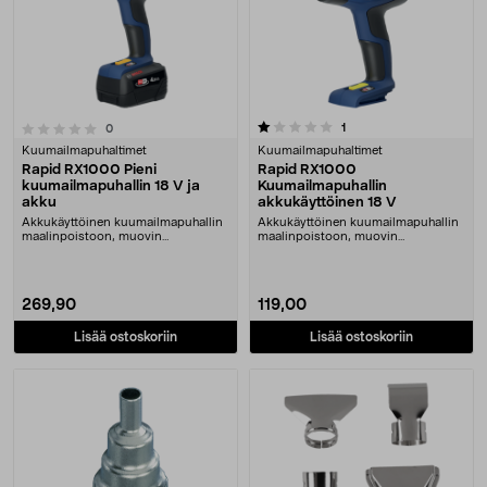
1.0 viidestä tähdestä
arvostelut
1
arvostelut
0
Kuumailmapuhaltimet
Kuumailmapuhaltimet
Rapid RX1000 Pieni
Rapid RX1000
kuumailmapuhallin 18 V ja
Kuumailmapuhallin
akku
akkukäyttöinen 18 V
Akkukäyttöinen kuumailmapuhallin
Akkukäyttöinen kuumailmapuhallin
maalinpoistoon, muovin
maalinpoistoon, muovin
muotoiluun ym. Mukana to....
muotoiluun ym. Akku ja l....
269,90
119,00
Lisää ostoskoriin
Lisää ostoskoriin