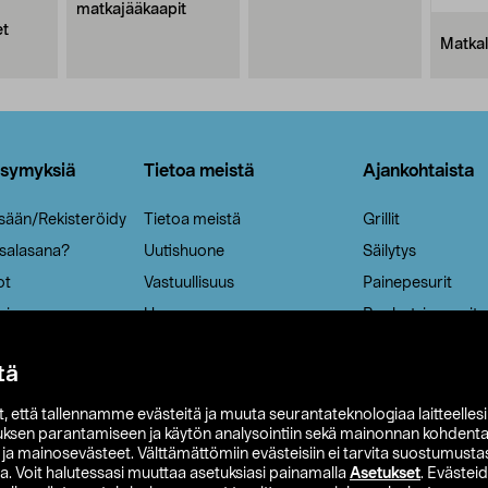
matkajääkaapit
et
Matkal
ysymyksiä
Tietoa meistä
Ajankohtaista
isään/Rekisteröidy
Tietoa meistä
Grillit
 salasana?
Uutishuone
Säilytys
ot
Vastuullisuus
Painepesurit
ria
Ura
Ruohotrimmerit
Aurinkokennovala
tä
it, että tallennamme evästeitä ja muuta seurantateknologiaa laitteelles
uksen parantamiseen ja käytön analysointiin sekä mainonnan kohdenta
t ja mainosevästeet. Välttämättömiin evästeisiin ei tarvita suostumustas
a. Voit halutessasi muuttaa asetuksiasi painamalla
Asetukset
. Evästei