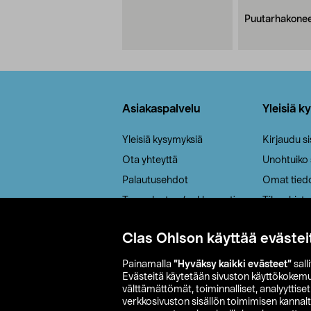
Puutarhakone
Alatunniste
Asiakaspalvelu
Yleisiä k
Yleisiä kysymyksiä
Kirjaudu s
Ota yhteyttä
Unohtuiko
Palautusehdot
Omat tied
Tee palautus / reklamaatio
Tilaushisto
Cookie policy
Clas Ohlson käyttää evästei
Toimitustavat
Saavutettavuus
Painamalla
”Hyväksy kaikki evästeet”
sall
Evästeitä käytetään sivuston käyttökokem
välttämättömät, toiminnalliset, analyyttise
verkkosivuston sisällön toimimisen kannalt