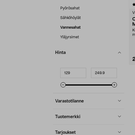
4.5 viidestä
Pyörösahat
tähdestä
V
Sähköhöylät
C
M
Vannesahat
k
K
m
Yläjyrsimet
r
m
Hinta
Minimihinta
Maksimihinta
Varastotilanne
Tuotemerkki
Tarjoukset