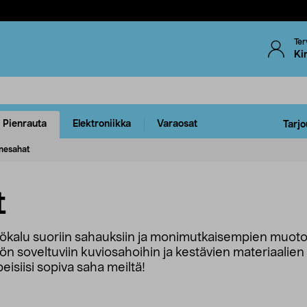
Ter
Ki
Pienrauta
Elektroniikka
Varaosat
Tarjo
nesahat
t
kalu suoriin sahauksiin ja monimutkaisempien muoto
hön soveltuviin kuviosahoihin ja kestävien materiaalie
isiisi sopiva saha meiltä!