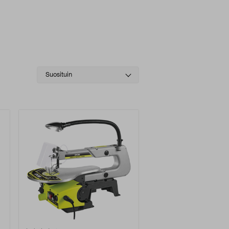
Select
Suosituin
sorting