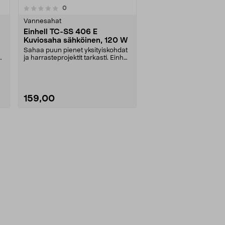
arvostelut
0
Vannesahat
Einhell TC-SS 406 E
Kuviosaha sähköinen, 120 W
Sahaa puun pienet yksityiskohdat
ja harrasteprojektit tarkasti. Einhell
TC-SS 40....
159,00