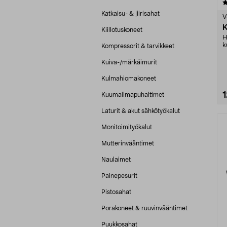
4.0 viidestä
tähdestä
Katkaisu- & jiirisahat
V
K
Kiillotuskoneet
H
k
Kompressorit & tarvikkeet
m
Kuiva-/märkäimurit
Kulmahiomakoneet
Kuumailmapuhaltimet
Laturit & akut sähkötyökalut
Monitoimityökalut
Mutterinvääntimet
Naulaimet
Painepesurit
Pistosahat
Porakoneet & ruuvinvääntimet
Puukkosahat