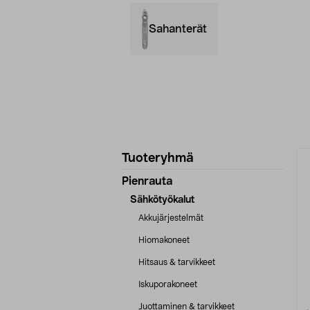
Sahanterät
Tarkenna
T
Tuoteryhmä
tuotetietoja
Pienrauta
Sähkötyökalut
Akkujärjestelmät
Hiomakoneet
Hitsaus & tarvikkeet
Iskuporakoneet
Juottaminen & tarvikkeet