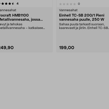
arvostelut
4
arvostelut
0
0.0 viidestä
0.0 viidestä
tähdestä
tähdestä
annesahat
Vannesahat
ocraft HMB1100
Einhell TC-SB 200/1 Pieni
etallivannesaha, jossa
vannesaha puulle, 250 W
atkaisuteline, 1100 W
evyt ja tehokas
Sahaa puuta tarkasti suoraan,
etallivannesaha – katkaisee
kaarevasti ja jiiriin. Einhell TC-SB
audan, teräksen, kuparin ja PVC-
200/1 – kompa....
....
249,90
199,00