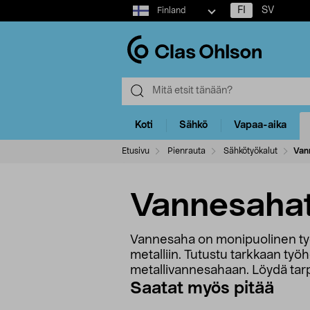
Select
FI
SV
Finland
market
Koti
Sähkö
Vapaa-aika
Etusivu
Pienrauta
Sähkötyökalut
Van
Vannesaha
Vannesaha on monipuolinen työ
metalliin. Tutustu tarkkaan työ
metallivannesahaan. Löydä tarpe
Saatat myös pitää