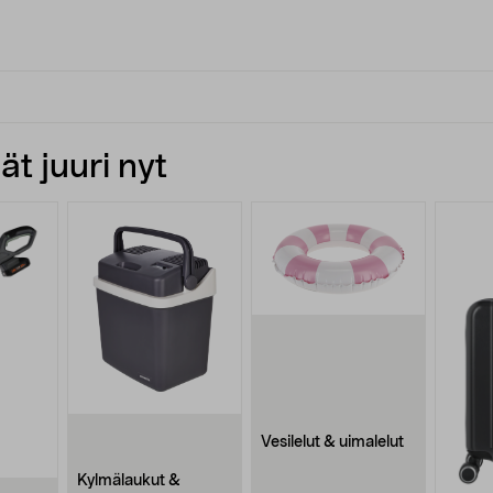
t juuri nyt
Vesilelut & uimalelut
Kylmälaukut &