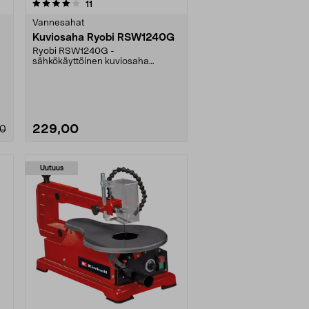
arvostelut
11
Vannesahat
Kuviosaha Ryobi RSW1240G
Ryobi RSW1240G -
sähkökäyttöinen kuviosaha
tarkkaan sahaamiseen.
Lehtisahalla on....
229,00
00
Uutuus