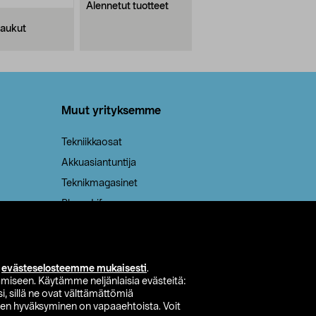
Alennetut tuotteet
aukut
Muut yrityksemme
Tekniikkaosat
Akkuasiantuntija
Teknikmagasinet
PhoneLife
isimet
i
evästeselosteemme mukaisesti
.
miseen. Käytämme neljänlaisia evästeitä:
i, sillä ne ovat välttämättömiä
den hyväksyminen on vapaaehtoista. Voit