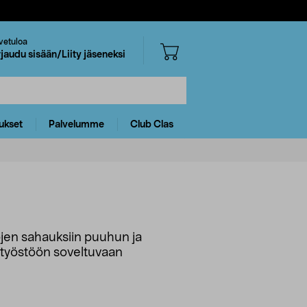
vetuloa
rjaudu sisään/Liity jäseneksi
ukset
Palvelumme
Club Clas
jen sahauksiin puuhun ja
n työstöön soveltuvaan