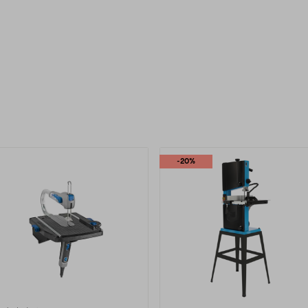
uotteet
-20%