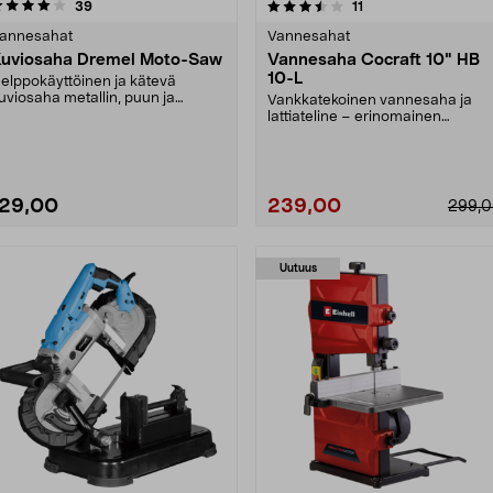
3.5 viidestä
arvostelut
4.0 viidestä
arvostelut
39
11
tähdestä
tähdestä
annesahat
Vannesahat
uviosaha Dremel Moto-Saw
Vannesaha Cocraft 10" HB
10-L
elppokäyttöinen ja kätevä
uviosaha metallin, puun ja
Vankkatekoinen vannesaha ja
uovin sahaamiseen. Irrot....
lattiateline – erinomainen
kotiprojekteihin. Mukana ....
129,00
239,00
299,
Uutuus