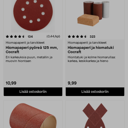
4.5 viidestä tähdestä
arvostelut
(0,44/kpl)
arvostelut
134
323
Hiomapaperit ja tarvikkeet
Hiomapaperit ja tarvikkeet
Hiomapaperi pyöreä 125 mm,
Hiomapaperi ja hiomatuki
Cocraft
Cocraft
Eri karkeuksia puun, metallin ja
Hiontatuki ja kolme hiomarullaa:
muovin hiontaan
karkea, keskikarkea ja hieno
10,99
9,99
Lisää ostoskoriin
Lisää ostoskoriin