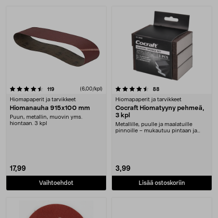
4.5 viidestä tähdestä
arvostelut
(6,00/kpl)
arvostelut
119
88
Hiomapaperit ja tarvikkeet
Hiomapaperit ja tarvikkeet
Hiomanauha 915x100 mm
Cocraft Hiomatyyny pehmeä,
3 kpl
Puun, metallin, muovin yms.
hiontaan. 3 kpl
Metallille, puulle ja maalatuille
pinnoille – mukautuu pintaan ja
helpottaa hiom....
17,99
3,99
Vaihtoehdot
Lisää ostoskoriin