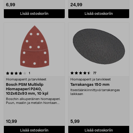
6,99
24,99
Lisää ostoskoriin
Lisää ostoskoriin
4.5 viidestä tähdestä
arvostelut
arvostelut
1
77
Hiomapaperit ja tarvikkeet
Hiomapaperit ja tarvikkeet
Bosch PSM Multislip
Tarrakangas 150 mm
Hiomapaperi P240,
Itsestäänkiinnittyvä tarrakangas
102x62x93 mm, 10 kpl
laikkaan
Boschin alkuperäinen hiomapaperi.
Puun, maalin ja metalin hiontaan.
Tarrakiinnit....
10,99
5,99
Lisää ostoskoriin
Lisää ostoskoriin