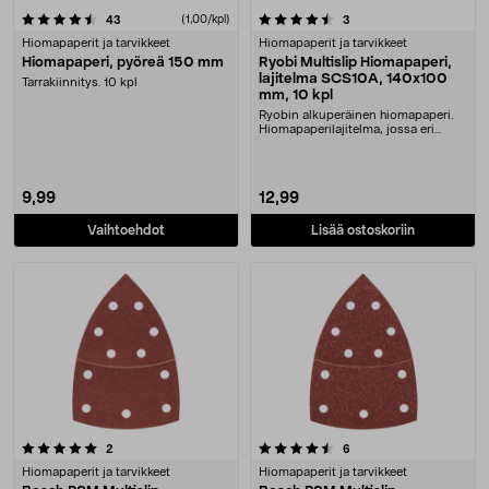
4.5 viidestä tähdestä
arvostelut
(1,00/kpl)
arvostelut
43
3
Hiomapaperit ja tarvikkeet
Hiomapaperit ja tarvikkeet
Hiomapaperi, pyöreä 150 mm
Ryobi Multislip Hiomapaperi,
lajitelma SCS10A, 140x100
Tarrakiinnitys. 10 kpl
mm, 10 kpl
Ryobin alkuperäinen hiomapaperi.
Hiomapaperilajitelma, jossa eri
karkeuksia puun....
9,99
12,99
Vaihtoehdot
Lisää ostoskoriin
4.5 viidestä tähdestä
arvostelut
arvostelut
2
6
Hiomapaperit ja tarvikkeet
Hiomapaperit ja tarvikkeet