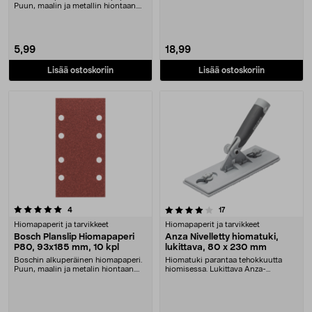
Puun, maalin ja metallin hiontaan.
Tarrakiinnity....
5,99
18,99
Lisää ostoskoriin
Lisää ostoskoriin
4.0 viidestä tähdestä
arvostelut
arvostelut
4
17
Hiomapaperit ja tarvikkeet
Hiomapaperit ja tarvikkeet
Bosch Planslip Hiomapaperi
Anza Nivelletty hiomatuki,
P80, 93x185 mm, 10 kpl
lukittava, 80 x 230 mm
Boschin alkuperäinen hiomapaperi.
Hiomatuki parantaa tehokkuutta
Puun, maalin ja metalin hiontaan.
hiomisessa. Lukittava Anza-
Tarrakiinnit....
hiontatyökalu – voidaa....