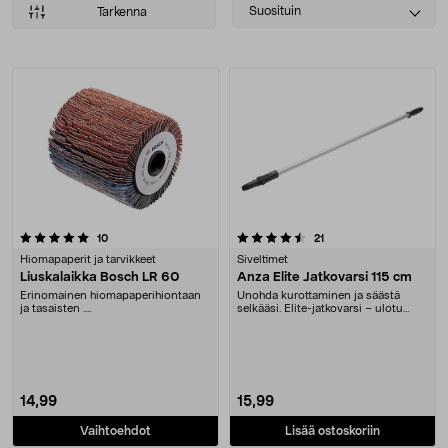
Select
Suosituin
Tarkenna
sorting
Tuotteet
4.5 viidestä tähdestä
arvostelut
arvostelut
10
21
Hiomapaperit ja tarvikkeet
Siveltimet
Liuskalaikka Bosch LR 60
Anza Elite Jatkovarsi 115 cm
Erinomainen hiomapaperihiontaan
Unohda kurottaminen ja säästä
ja tasaisten ....
selkääsi. Elite-jatkovarsi – ulotu
115 cm:n päähän....
14,99
15,99
Vaihtoehdot
Lisää ostoskoriin