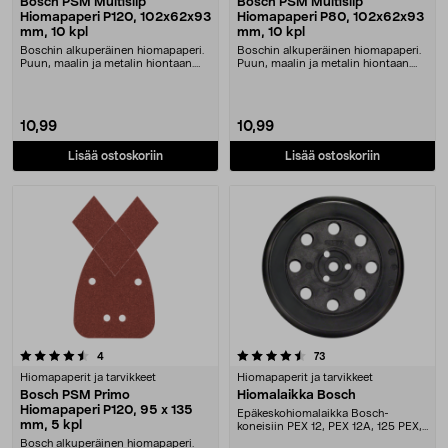
Bosch PSM Multislip
Bosch PSM Multislip
Hiomapaperi P120, 102x62x93
Hiomapaperi P80, 102x62x93
mm, 10 kpl
mm, 10 kpl
Boschin alkuperäinen hiomapaperi.
Boschin alkuperäinen hiomapaperi.
Puun, maalin ja metalin hiontaan.
Puun, maalin ja metalin hiontaan.
Tarrakiinnit....
Tarrakiinnit....
10,99
10,99
Lisää ostoskoriin
Lisää ostoskoriin
4.5 viidestä tähdestä
arvostelut
arvostelut
4
73
Hiomapaperit ja tarvikkeet
Hiomapaperit ja tarvikkeet
Bosch PSM Primo
Hiomalaikka Bosch
Hiomapaperi P120, 95 x 135
Epäkeskohiomalaikka Bosch-
mm, 5 kpl
koneisiin PEX 12, PEX 12A, 125 PEX,
PEX 400 A ja PEX 4....
Bosch alkuperäinen hiomapaperi.