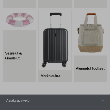
Vesilelut &
uimalelut
Alennetut tuotteet
Matkalaukut
Alatunniste
Asiakaspalvelu