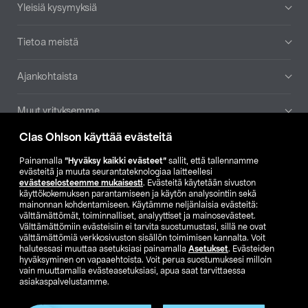
Yleisiä kysymyksiä
Tietoa meistä
Ajankohtaista
Muut yrityksemme
Clas Ohlson käyttää evästeitä
Etsi myymälä
Painamalla
”Hyväksy kaikki evästeet”
sallit, että tallennamme
evästeitä ja muuta seurantateknologiaa laitteellesi
SE
NO
FI
evästeselosteemme mukaisesti
. Evästeitä käytetään sivuston
käyttökokemuksen parantamiseen ja käytön analysointiin sekä
FI
SV
mainonnan kohdentamiseen. Käytämme neljänlaisia evästeitä:
välttämättömät, toiminnalliset, analyyttiset ja mainosevästeet.
Välttämättömiin evästeisiin ei tarvita suostumustasi, sillä ne ovat
välttämättömiä verkkosivuston sisällön toimimisen kannalta. Voit
halutessasi muuttaa asetuksiasi painamalla
Asetukset
. Evästeiden
hyväksyminen on vapaaehtoista. Voit perua suostumuksesi milloin
vain muuttamalla evästeasetuksiasi, apua saat tarvittaessa
asiakaspalvelustamme.
Club Clas
Ostoehdot
Tietosuojaseloste
Näytä hinnat ilman ALV:a