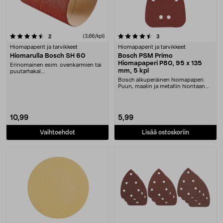
4.5 viidestä tähdestä
arvostelut
(3,66/kpl)
arvostelut
2
3
Hiomapaperit ja tarvikkeet
Hiomapaperit ja tarvikkeet
Hiomarulla Bosch SH 60
Bosch PSM Primo
Hiomapaperi P80, 95 x 135
Erinomainen esim. ovenkarmien tai
mm, 5 kpl
puutarhakal....
Bosch alkuperäinen hiomapaperi.
Puun, maalin ja metallin hiontaan.
Tarrakiinnity....
10,99
5,99
Vaihtoehdot
Lisää ostoskoriin