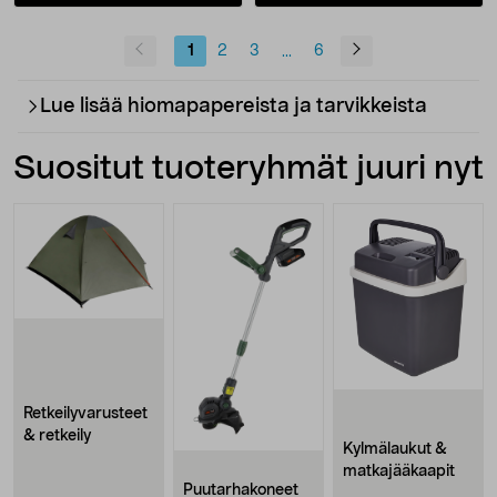
1
2
3
6
...
Lue lisää hiomapapereista ja tarvikkeista
Suositut tuoteryhmät juuri nyt
Retkeilyvarusteet
& retkeily
Kylmälaukut &
matkajääkaapit
Puutarhakoneet