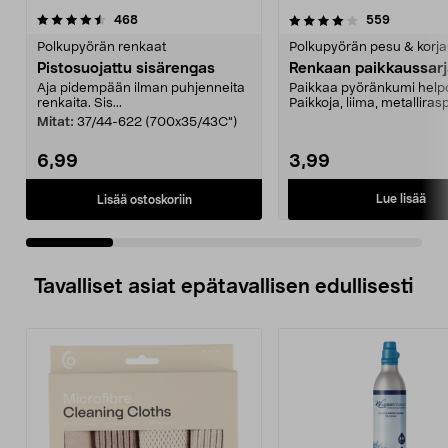
4.0 viidestä
arvostelut
4.0 viidestä
arvostelut
468
559
tähdestä
t
Polkupyörän renkaat
Polkupyörän pesu & korj
Pistosuojattu sisärengas
Renkaan paikkaussarja
Aja pidempään ilman puhjenneita
Paikkaa pyöränkumi helpo
renkaita. Sis...
Paikkoja, liima, metallirasp
hiomapaperia.
Mitat:
37/44-622 (700x35/43C")
6,99
3,99
Lue lisää
Lisää ostoskoriin
Tavalliset asiat epätavallisen edullisesti