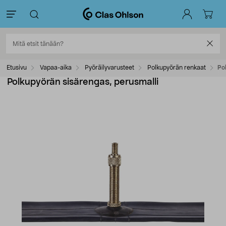
Etusivu
Vapaa-aika
Pyöräilyvarusteet
Polkupyörän renkaat
Po
Polkupyörän sisärengas, perusmalli