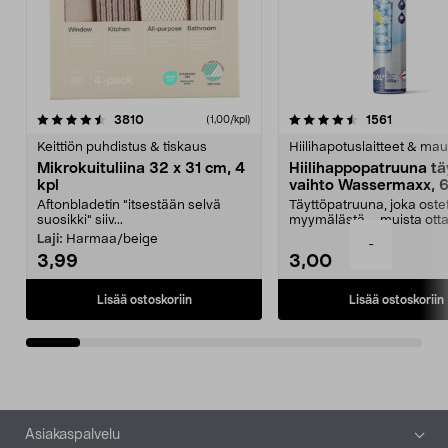
4.5viidestä
arvostelut
4.5viidestä
arvostelu
3810
1561
(1,00/kpl)
tähdestä
t
Keittiön puhdistus & tiskaus
Hiilihapotuslaitteet & mau
Mikrokuituliina 32 x 31 cm, 4
Hiilihappopatruuna tä
kpl
vaihto Wassermaxx, 6
Aftonbladetin "itsestään selvä
Täyttöpatruuna, joka ost
suosikki" siiv...
myymälästä – muista ott
patruuna mukaasi m...
Laji:
Harmaa/beige
-
3,99
3,00
Lisää ostoskoriin
Lisää ostoskoriin
Alatunniste
Asiakaspalvelu