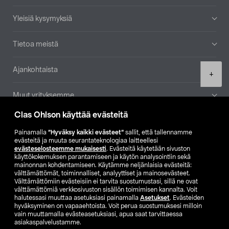
Yleisiä kysymyksiä
Tietoa meistä
Ajankohtaista
Product
+
quantity
Muut yrityksemme
Clas Ohlson käyttää evästeitä
Etsi myymälä
Painamalla
”Hyväksy kaikki evästeet”
sallit, että tallennamme
evästeitä ja muuta seurantateknologiaa laitteellesi
SE
NO
FI
evästeselosteemme mukaisesti
. Evästeitä käytetään sivuston
käyttökokemuksen parantamiseen ja käytön analysointiin sekä
FI
SV
mainonnan kohdentamiseen. Käytämme neljänlaisia evästeitä:
välttämättömät, toiminnalliset, analyyttiset ja mainosevästeet.
Välttämättömiin evästeisiin ei tarvita suostumustasi, sillä ne ovat
välttämättömiä verkkosivuston sisällön toimimisen kannalta. Voit
halutessasi muuttaa asetuksiasi painamalla
Asetukset
. Evästeiden
hyväksyminen on vapaaehtoista. Voit perua suostumuksesi milloin
vain muuttamalla evästeasetuksiasi, apua saat tarvittaessa
asiakaspalvelustamme.