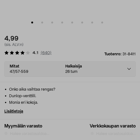
4,99
(sis. ALV:n)
4.1
(
640
)
Tuotenro:
31-8411
Select
Mitat
Halkaisija
variant
47/57-559
26 tum
Onko aika vaihtaa rengas?
Dunlop-venttiili.
Monia eri kokoja.
Lisätietoja
Myymälän varasto
Verkkokaupan varasto
Hakee varastosaldoa...
Hakee varastosaldoa...