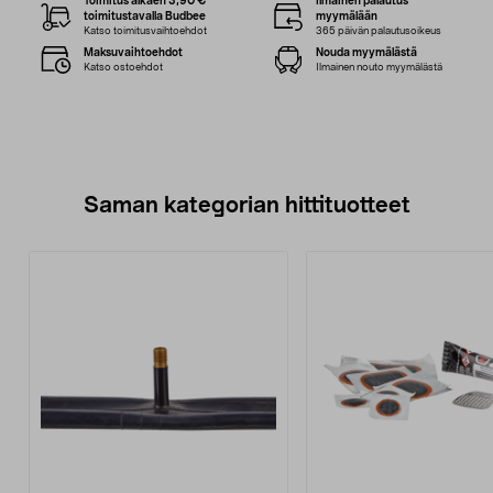
Toimitus alkaen 3,90 €
Ilmainen palautus
toimitustavalla Budbee
myymälään
Katso toimitusvaihtoehdot
365 päivän palautusoikeus
Maksuvaihtoehdot
Nouda myymälästä
Katso ostoehdot
Ilmainen nouto myymälästä
Saman kategorian hittituotteet