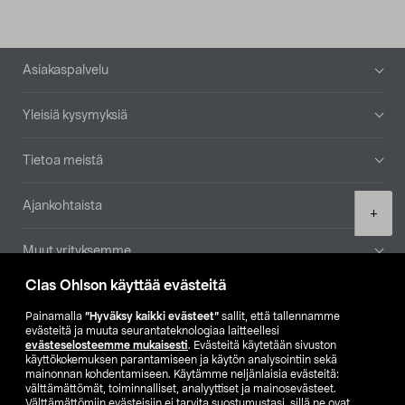
Alatunniste
Asiakaspalvelu
Yleisiä kysymyksiä
Tietoa meistä
Ajankohtaista
Product
+
quantity
Muut yrityksemme
Clas Ohlson käyttää evästeitä
Etsi myymälä
Painamalla
”Hyväksy kaikki evästeet”
sallit, että tallennamme
evästeitä ja muuta seurantateknologiaa laitteellesi
SE
NO
FI
evästeselosteemme mukaisesti
. Evästeitä käytetään sivuston
käyttökokemuksen parantamiseen ja käytön analysointiin sekä
FI
SV
mainonnan kohdentamiseen. Käytämme neljänlaisia evästeitä:
välttämättömät, toiminnalliset, analyyttiset ja mainosevästeet.
Välttämättömiin evästeisiin ei tarvita suostumustasi, sillä ne ovat