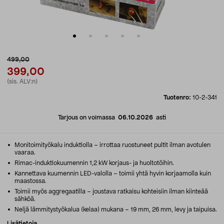
499,00
399,00
(sis. ALV:n)
Tuotenro:
10-2-341
Tarjous on voimassa
06.10.2026
asti
Monitoimityökalu induktiolla – irrottaa ruostuneet pultit ilman avotulen
vaaraa.
Rimac-induktiokuumennin 1,2 kW korjaus- ja huoltotöihin.
Kannettava kuumennin LED-valolla – toimii yhtä hyvin korjaamolla kuin
maastossa.
Toimii myös aggregaatilla – joustava ratkaisu kohteisiin ilman kiinteää
sähköä.
Neljä lämmitystyökalua (kelaa) mukana – 19 mm, 26 mm, levy ja taipuisa.
Lisätietoja