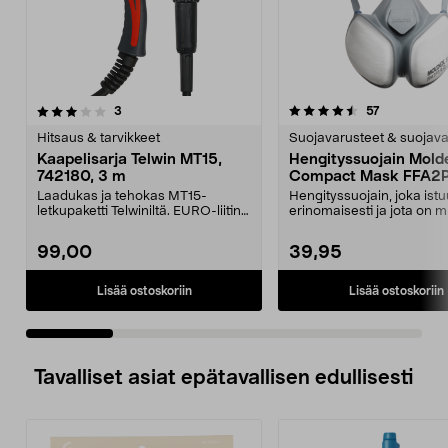
4.5 viidestä
arvostelut
4.5 viidestä
arvostelut
3
57
tähdestä
t
Hitsaus & tarvikkeet
Suojavarusteet & suojava
Kaapelisarja Telwin MT15,
Hengityssuojain Mold
742180, 3 m
Compact Mask FFA2
Laadukas ja tehokas MT15-
Hengityssuojain, joka istu
letkupaketti Telwiniltä. EURO-liitin,
erinomaisesti ja jota on m
joka on yhteensop...
käyttää. Poimut...
99,00
39,95
Lisää ostoskoriin
Lisää ostoskoriin
Tavalliset asiat epätavallisen edullisesti