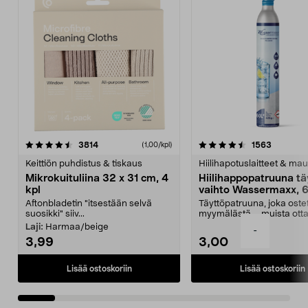
4.5viidestä
arvostelut
4.5viidestä
arvostelu
3814
1563
(1,00/kpl)
tähdestä
t
Keittiön puhdistus & tiskaus
Hiilihapotuslaitteet & mau
Mikrokuituliina 32 x 31 cm, 4
Hiilihappopatruuna tä
kpl
vaihto Wassermaxx, 6
Aftonbladetin "itsestään selvä
Täyttöpatruuna, joka ost
suosikki" siiv...
myymälästä – muista ott
patruuna mukaasi m...
Laji:
Harmaa/beige
-
3,99
3,00
Lisää ostoskoriin
Lisää ostoskoriin