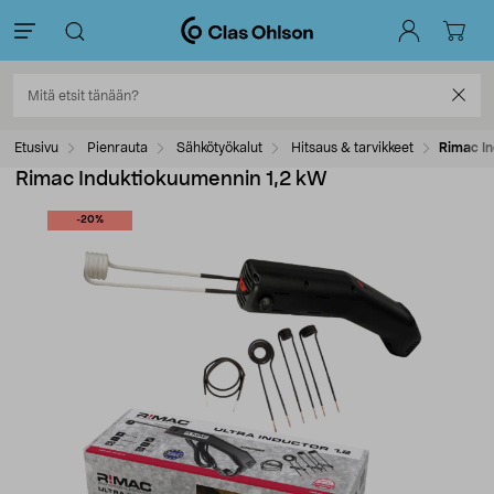
Etusivu
Pienrauta
Sähkötyökalut
Hitsaus & tarvikkeet
Rimac I
Rimac Induktiokuumennin 1,2 kW
-20%