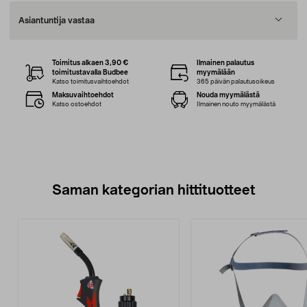
Asiantuntija vastaa
Toimitus alkaen 3,90 €
Ilmainen palautus
toimitustavalla Budbee
myymälään
Katso toimitusvaihtoehdot
365 päivän palautusoikeus
Maksuvaihtoehdot
Nouda myymälästä
Katso ostoehdot
Ilmainen nouto myymälästä
Saman kategorian hittituotteet