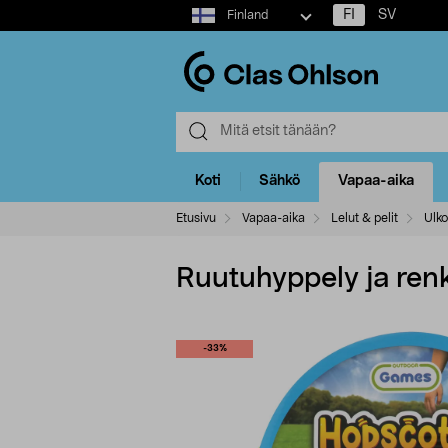
Select
FI
SV
Finland
market
Koti
Sähkö
Vapaa-aika
Etusivu
Vapaa-aika
Lelut & pelit
Ulko
Ruutuhyppely ja renka
-33%