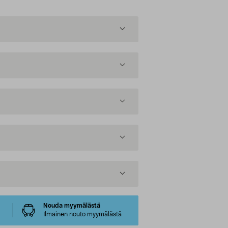
Nouda myymälästä
Ilmainen nouto myymälästä