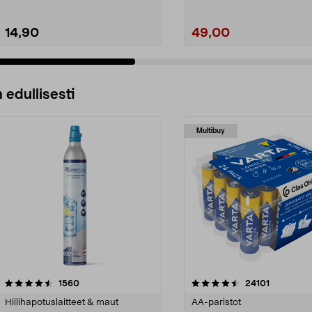
14,90
49,00
 edullisesti
Multibuy
4.5viidestä
arvostelut
4.5viidestä
arvostelut
1560
24101
tähdestä
Hiilihapotuslaitteet & maut
AA-paristot