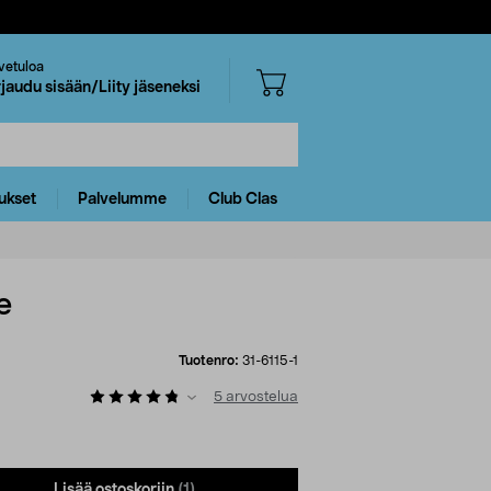
vetuloa
rjaudu sisään/Liity jäseneksi
ukset
Palvelumme
Club Clas
e
Tuotenro:
31-6115-1
5
arvostelua
Lisää ostoskoriin
(1)