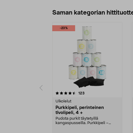
Saman kategorian hittituott
-23%
5 viidestä
4.5 viidestä
arvostelut
123
tähdestä
tähdestä
Ulkolelut
Purkkipeli, perinteinen
tivolipeli, 4 +
Pudota purkit täytetyillä
kangaspusseilla. Purkkipeli –
perinteinen huvipuistope...