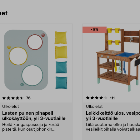
eet
-17%
4.0 viidestä
arvostelut
4.0 viidestä
arvostelut
76
111
tähdestä
Ulkolelut
Ulkolelut
Lasten puinen pihapeli
Leikkikeittiö ulos, vesip
ulkokäyttöön, yli 3-vuotiaille
yli 3-vuotiaille
Heitä kangaspusseja ja kerää
Liitä puutarhaletku ja hausk
pisteitä, kun osut johonkin
vesileikit pihalla voivat alkaa
kolmesta reiästä. Laste...
Lasten leikkikei...