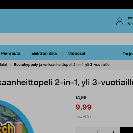
Ter
Ki
Pienrauta
Elektroniikka
Varaosat
Tarjo
lelut
Ruutuhyppely ja renkaanheittopeli 2-in-1, yli 3-vuotiaille
anheittopeli 2-in-1, yli 3-vuotiaill
14,99
9,99
(sis. ALV:n)
Product