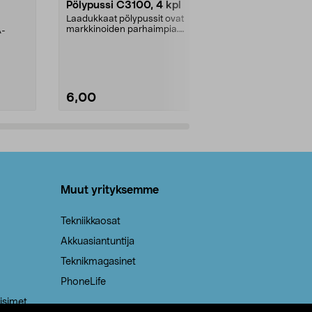
Pölypussi C3100, 4 kpl
Roskapussi,
kahvat, 30 l
Laadukkaat pölypussit ovat
markkinoiden parhaimpia.
A-
Testivoittaja 
Kestävä, jopa 50 % suurempi ...
roskapussi u
Roskapussi, jo
6,00
2,00
Lisää ostoskoriin
Lisää
Muut yrityksemme
Tekniikkaosat
Akkuasiantuntija
Teknikmagasinet
PhoneLife
isimet