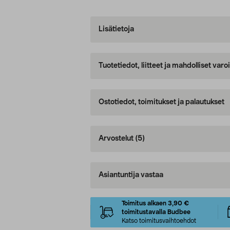
Lisätietoja
Tuotetiedot, liitteet ja mahdolliset var
Ostotiedot, toimitukset ja palautukset
Arvostelut
(5)
Asiantuntija vastaa
Toimitus alkaen 3,90 €
toimitustavalla Budbee
Katso toimitusvaihtoehdot