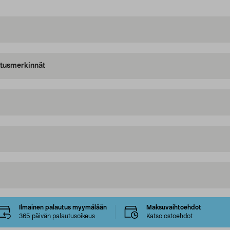
oitusmerkinnät
Ilmainen palautus myymälään
Maksuvaihtoehdot
365 päivän palautusoikeus
Katso ostoehdot