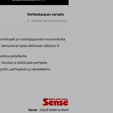
Verkkokaupan varasto
Hakee varastosaldoa...
nheittopeli ja ruutuhyppyalusta muovirenkailla.
kannustavat lapsia aktiiviseen ulkoiluun 3-
illa ja pistetikuilla.
iikuntaa ja leikkiä koko perheelle.
uhliin, perhepäiviin ja ulkoleikkeihin.
Sense
-
Näytä kaikki tuotteet