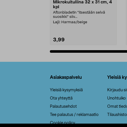
Mikrokuituliina 32 x 31 cm, 4
kpl
Aftonbladetin "itsestään selvä
suosikki" siiv...
Laji:
Harmaa/beige
3,99
Lisää ostoskoriin
Alatunniste
Asiakaspalvelu
Yleisiä k
Yleisiä kysymyksiä
Kirjaudu s
Ota yhteyttä
Unohtuiko
Palautusehdot
Omat tied
Tee palautus / reklamaatio
Tilaushisto
Cookie policy