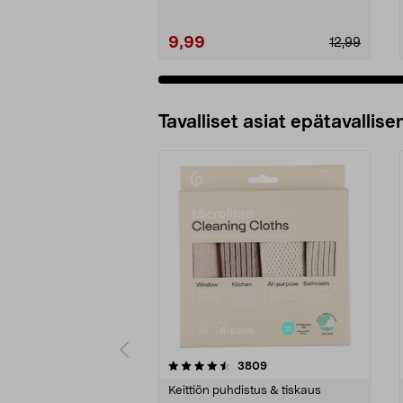
9,99
12,99
Tavalliset asiat epätavallisen
5viidestä
4.5viidestä
arvostelut
3809
tähdestä
tähdestä
Keittiön puhdistus & tiskaus