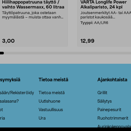
Hiilihappopatruuna täyttö /
VARTA Longlife Power
vaihto Wassermaxx, 60 litraa
Alkaliparisto, 24 kpl
Täyttöpatruuna, joka ostetaan
Joutsenmerkityt AA- tai AA
myymälästä – muista ottaa vanha
paristot kaukosää...
patruuna mukaasi m...
Tyyppi:
AA/LR6
3,00
12,99
Lisää ostoskoriin
Lisää ostoskoriin
ysymyksiä
Tietoa meistä
Ajankohtaista
isään/Rekisteröidy
Tietoa meistä
Grillit
 salasana?
Uutishuone
Säilytys
ot
Vastuullisuus
Painepesurit
ria
Ura
Ruohotrimmerit
Aurinkokennovala