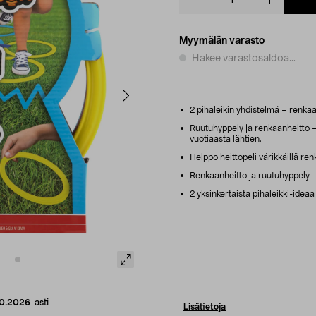
quantity
Myymälän varasto
Hakee varastosaldoa...
2 pihaleikin yhdistelmä – renkaa
Ruutuhyppely ja renkaanheitto – 
vuotiaasta lähtien.
Helppo heittopeli värikkäillä renka
Renkaanheitto ja ruutuhyppely – l
2 yksinkertaista pihaleikki-ideaa j
10.2026
asti
Lisätietoja