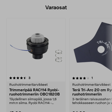
Varaosat
4.0viidestä
arvostelut
arvostelut
3
1
tähdestä
Ruohotrimmeritarvikkeet
Ruohotrimmeritarvikkeet
Trimmeripää RAC114 Ryobi-
Terä Tri-Arc 20 cm Ry
ruohotrimmeriin OBC1820B
ruohotrimmeriin
Täydellinen siimapää, jossa 1,6
3-teräinen raivaussahan 
mm:n siima. Ryobi RAC114 -
tehokkaaseen ruohon ja 
trimmeripää – yhteenso...
raivaukseen. Ryobi T...