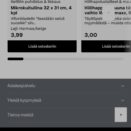
Keittiön puhdistus & tiskaus
Hiilihapotuslaitteet & mau
Mikrokuituliina 32 x 31 cm, 4
Hiilihappopatruuna tä
-
kpl
vaihto Wassermaxx, 6
Aftonbladetin "itsestään selvä
Täyttöpatruuna, joka ost
suosikki" siiv...
myymälästä – muista ott
patruuna mukaasi m...
Laji:
Harmaa/beige
3,99
3,00
Lisää ostoskoriin
Lisää ostoskoriin
Alatunniste
Asiakaspalvelu
Yleisiä kysymyksiä
Product
+
Tietoa meistä
quantity
Ajankohtaista