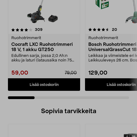
4.5 viidestä
arvostelut
4.5 viidestä
arvostelut
309
20
tähdestä
t
Ruohotrimmerit
Ruohotrimmerit
Cocraft LXC Ruohotrimmeri
Bosch Ruohotrimmeri
18 V, 1 akku GT250
UniversalGrassCut 1
akkukäyttöinen
Edullinen sarja, jossa 2,0 Ah:n
Leikkaa ja viimeistele eri 
akku ja laturi (latausaika noin 75
Leikkuuleveys 26 cm. Bo
minuutissa). ...
UniversalGrassCu...
59,00
129,00
79,00
Lisää ostoskoriin
Lisää ostoskoriin
Sopivia tarvikkeita