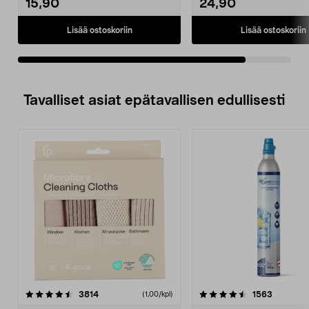
15,90
24,90
Lisää ostoskoriin
Lisää ostoskoriin
Tavalliset asiat epätavallisen edullisesti
4.5viidestä
arvostelut
4.5viidestä
arvostelu
3814
1563
(1,00/kpl)
tähdestä
t