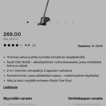
269,00
(sis. ALV:n)
4.0
(
9
)
Tuotenro:
41-2846
Trimmaa vahva ja pitkä nurmikko siimalla tai vesakkoterällä.
Ryobi OBC1820B – akkukäyttöinen ruohoraivaussaha, jossa miellyttävä
kahva ja valjaat.
2-in-1-toiminto: siimapää ja 3-lapainen ruohoterä.
Ruohotrimmeri, jossa säädettävä nopeus – maksimaalinen käyttöaika.
Akku ja laturi myydään erikseen (Ryobi One Plus).
Lisätietoja
Myymälän varasto
Verkkokaupan varasto
Hakee varastosaldoa...
Hakee varastosaldoa...