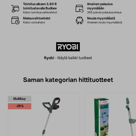
Toimitus alkaen 3,90 €
Ilmainen palautus
toimitustavalla Budbee
myymälään
Katso toimitusvaihtoehdot
365 päivän palautusoikeus
Maksuvaihtoehdot
Nouda myymälästä
Katso ostoehdot
Ilmainen nouto myymälästä
Ryobi
-
Näytä kaikki tuotteet
Saman kategorian hittituotteet
Multibuy
-25%