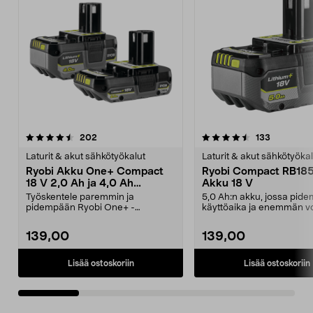
4.5viidestä
arvostelut
5.0viidestä
arvostelut
202
133
tähdestä
t
Laturit & akut sähkötyökalut
Laturit & akut sähkötyökal
Ryobi Akku One+ Compact
Ryobi Compact RB18
18 V 2,0 Ah ja 4,0 Ah
Akku 18 V
RB18242X
Työskentele paremmin ja
5,0 Ah:n akku, jossa pide
pidempään Ryobi One+ -
käyttöaika ja enemmän v
työkaluillasi. Ryobi Compact
IntelliCell-tekniikk...
RB182...
139,00
139,00
Lisää ostoskoriin
Lisää ostoskoriin