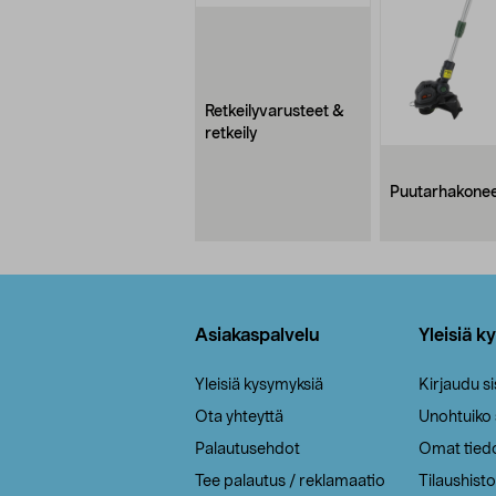
Retkeilyvarusteet &
retkeily
Puutarhakone
Alatunniste
Asiakaspalvelu
Yleisiä k
Yleisiä kysymyksiä
Kirjaudu s
Ota yhteyttä
Unohtuiko
Palautusehdot
Omat tied
Tee palautus / reklamaatio
Tilaushisto