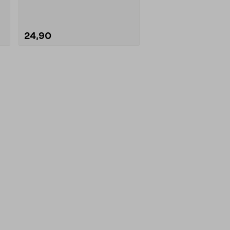
laitteisiin. D/L....
24,90