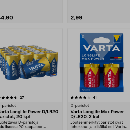
44,90
2,99
4.0 viidestä
arvostelut
4.5 viidestä
arvostelut
37
41
tähdestä
tähdestä
-paristot
D-paristot
arta Longlife Power D/LR20
Varta Longlife Max Power
aristot, 20 kpl
D/LR20, 2 kpl
uotettavia D-paristoja
Joutsenmerkityt paristot ovat
dullisessa 20 kappaleen
tehokkaat ja pitkäikäiset. Varta