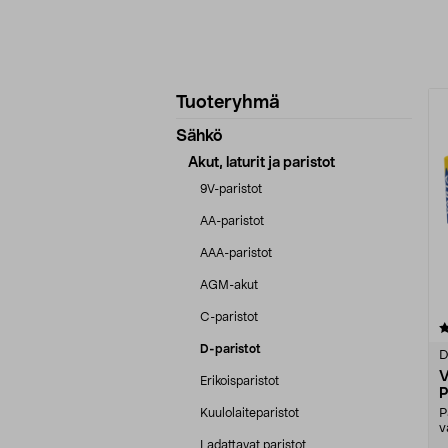
Tarkenna
T
Tuoteryhmä
tuotetietoja
Sähkö
Akut, laturit ja paristot
9V-paristot
AA-paristot
AAA-paristot
AGM-akut
C-paristot
5.0 viidestä
tähdestä
D-paristot
D
V
Erikoisparistot
P
Kuulolaiteparistot
P
v
P
Ladattavat paristot