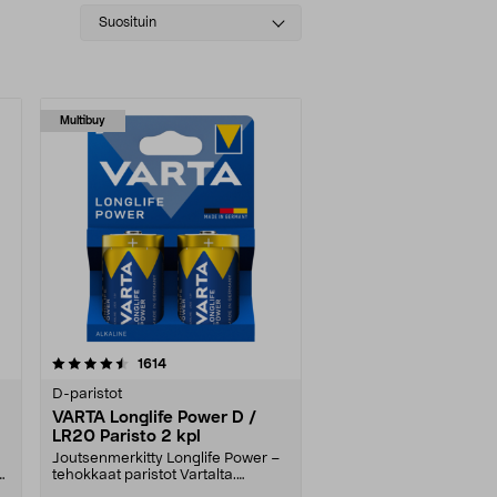
Select
Suosituin
sorting
Multibuy
arvostelut
1614
D-paristot
VARTA Longlife Power D /
LR20 Paristo 2 kpl
Joutsenmerkitty Longlife Power –
tehokkaat paristot Vartalta.
D-/LR20-paristo, 2....