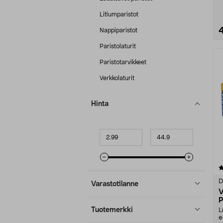
Litiumparistot
Nappiparistot
Paristolaturit
Paristotarvikkeet
Verkkolaturit
Hinta
Minimihinta
Maksimihinta
4.5 viidestä
tähdestä
D
Varastotilanne
V
P
Tuotemerkki
L
e