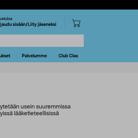
vetuloa
rjaudu sisään/Liity jäseneksi
ukset
Palvelumme
Club Clas
 käytetään usein suuremmissa
yissä lääketieteellisissä