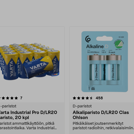
uotteet
4.5 viidestä
arvostelut
4.5 viidestä
arvostelut
7
458
tähdestä
tähdestä
-paristot
D-paristot
arta Industrial Pro D/LR20
Alkaliparisto D/LR20 Clas
aristo, 20 kpl
Ohlson
aristot ammattikäyttöön, pitkä
Pitkäikäiset joutsenmerkityt
arastointiaika. Varta Industrial
paristot radioihin, retkivalaisimiin
ro – luotetta....
ja leluihin. T....