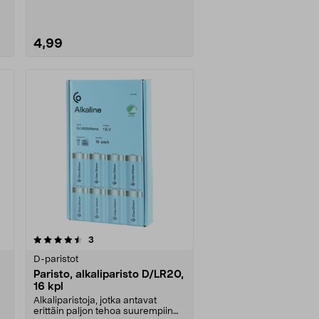
4,99
arvostelut
3
D-paristot
Paristo, alkaliparisto D/LR20,
16 kpl
Alkaliparistoja, jotka antavat
erittäin paljon tehoa suurempiin