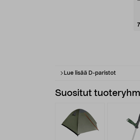
p
Lue lisää D-paristot
Suositut tuoteryhmä