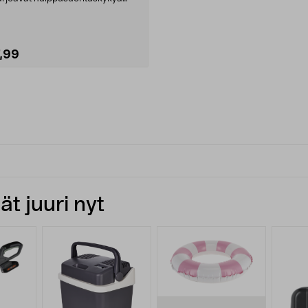
aljon virtaa kuluttav....
7,99
t juuri nyt