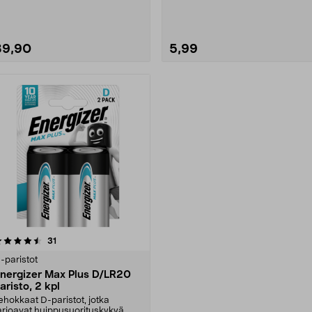
uurpakkauksessa.
Longlife Max Powe....
outsenmerkit....
39,90
5,99
arvostelut
31
-paristot
nergizer Max Plus D/LR20
aristo, 2 kpl
ehokkaat D-paristot, jotka
arjoavat huippusuorituskykyä