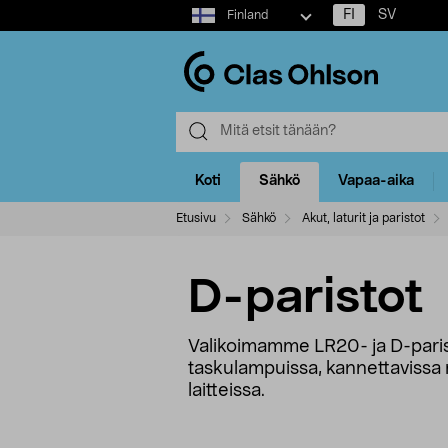
Select
FI
SV
Finland
market
Koti
Sähkö
Vapaa-aika
Etusivu
Sähkö
Akut, laturit ja paristot
D-paristot
Valikoimamme LR20- ja D-paristo
taskulampuissa, kannettavissa rad
laitteissa.