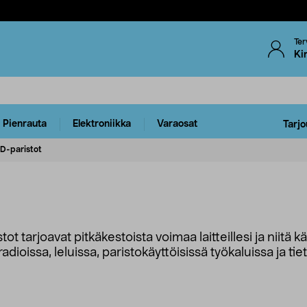
Ter
Ki
Pienrauta
Elektroniikka
Varaosat
Tarjo
D-paristot
t tarjoavat pitkäkestoista voimaa laitteillesi ja niitä
ioissa, leluissa, paristokäyttöisissä työkaluissa ja tiet