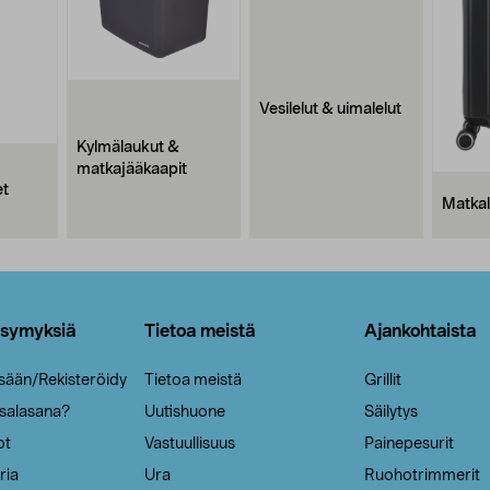
Vesilelut & uimalelut
Kylmälaukut &
matkajääkaapit
et
Matkal
ysymyksiä
Tietoa meistä
Ajankohtaista
isään/Rekisteröidy
Tietoa meistä
Grillit
 salasana?
Uutishuone
Säilytys
ot
Vastuullisuus
Painepesurit
ria
Ura
Ruohotrimmerit