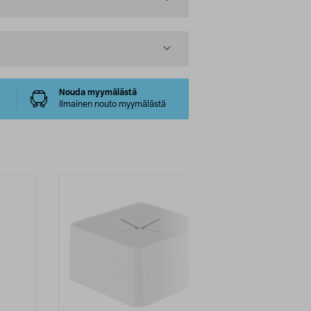
Nouda myymälästä
Ilmainen nouto myymälästä