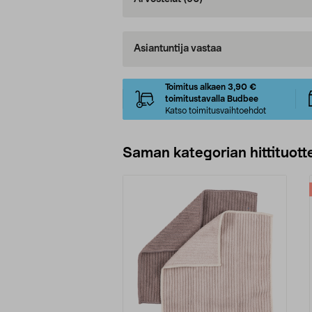
Asiantuntija vastaa
Toimitus alkaen 3,90 €
toimitustavalla Budbee
Katso toimitusvaihtoehdot
Saman kategorian hittituott