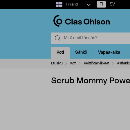
Select
FI
SV
Finland
market
Koti
Sähkö
Vapaa-aika
Etusivu
Koti
Keittiötarvikkeet
Astiank
Scrub Mommy Power 