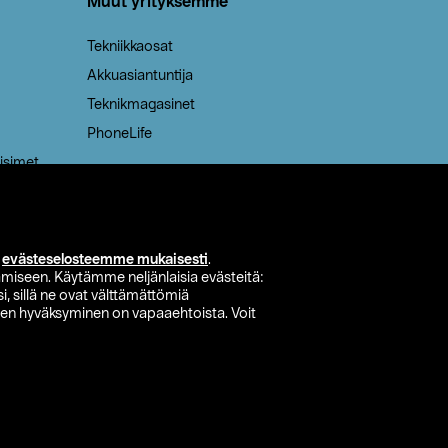
Muut yrityksemme
Tekniikkaosat
Akkuasiantuntija
Teknikmagasinet
PhoneLife
isimet
i
evästeselosteemme mukaisesti
.
miseen. Käytämme neljänlaisia evästeitä:
i, sillä ne ovat välttämättömiä
den hyväksyminen on vapaaehtoista. Voit
si myymälä