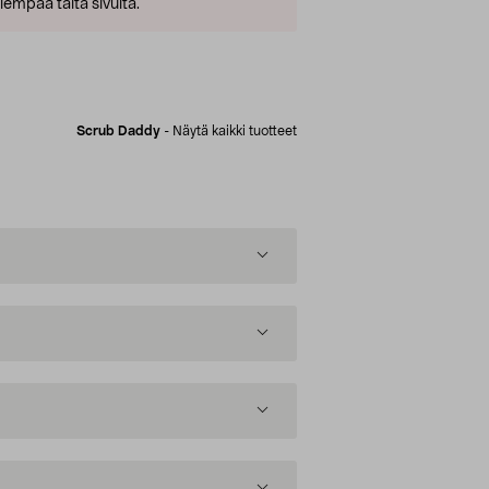
empaa tältä sivulta.
Scrub Daddy
-
Näytä kaikki tuotteet