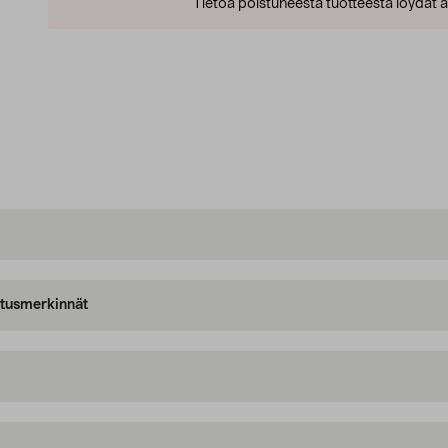
Tietoa poistuneesta tuotteesta löydät al
oitusmerkinnät