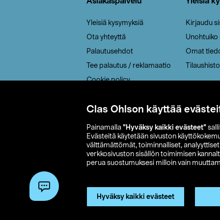
Asiakaspalvelu
Yleisiä k
Yleisiä kysymyksiä
Kirjaudu s
Ota yhteyttä
Unohtuiko
Palautusehdot
Omat tied
Tee palautus / reklamaatio
Tilaushisto
Cookie policy
Toimitustavat
Clas Ohlson käyttää evästei
Saavutettavuus
Painamalla
”Hyväksy kaikki evästeet”
sall
Evästeitä käytetään sivuston käyttökokem
välttämättömät, toiminnalliset, analyyttise
verkkosivuston sisällön toimimisen kannalt
perua suostumuksesi milloin vain muuttama
© 2026 Clas
Hyväksy kaikki evästeet