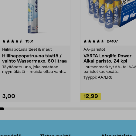
4.5viidestä
arvostelut
4.5viidestä
arvostelut
1561
24107
tähdestä
Hiilihapotuslaitteet & maut
AA-paristot
Hiilihappopatruuna täyttö /
VARTA Longlife Power
vaihto Wassermaxx, 60 litraa
Alkaliparisto, 24 kpl
Täyttöpatruuna, joka ostetaan
Joutsenmerkityt AA- tai AA
myymälästä – muista ottaa vanha
paristot kaukosää...
patruuna mukaasi m...
Tyyppi:
AA/LR6
3,00
12,99
Lisää ostoskoriin
Lisää ostoskoriin