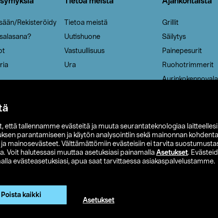
ysymyksiä
Tietoa meistä
Ajankohtaista
isään/Rekisteröidy
Tietoa meistä
Grillit
 salasana?
Uutishuone
Säilytys
ot
Vastuullisuus
Painepesurit
ria
Ura
Ruohotrimmerit
Aurinkokennovala
tä
it, että tallennamme evästeitä ja muuta seurantateknologiaa laitteelles
uksen parantamiseen ja käytön analysointiin sekä mainonnan kohdenta
t ja mainosevästeet. Välttämättömiin evästeisiin ei tarvita suostumustas
a. Voit halutessasi muuttaa asetuksiasi painamalla
Asetukset
. Evästei
lla evästeasetuksiasi, apua saat tarvittaessa asiakaspalvelustamme.
 Ohlson
Club Clas
Ostoehdot
Tietosuojaseloste
Et
Näytä hinnat ilman ALV:a
Poista kaikki
Asetukset