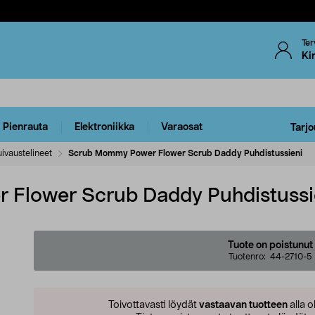
Ter
Ki
Pienrauta
Elektroniikka
Varaosat
Tarjo
uivaustelineet
Scrub Mommy Power Flower Scrub Daddy Puhdistussieni
Flower Scrub Daddy Puhdistussi
Tuote on poistunut
Tuotenro:
44-2710-5
Toivottavasti löydät
vastaavan tuotteen
alla o