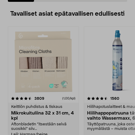
Tavalliset asiat epätavallisen edullisesti
4.5viidestä
arvostelut
4.5viidestä
arvostel
3809
1560
(1,00/kpl)
tähdestä
t
Keittiön puhdistus & tiskaus
Hiilihapotuslaitteet & mau
Mikrokuituliina 32 x 31 cm, 4
Hiilihappopatruuna tä
kpl
vaihto Wassermaxx, 6
Aftonbladetin "itsestään selvä
Täyttöpatruuna, joka ost
suosikki" siiv...
myymälästä – muista ott
patruuna mukaasi m...
Laji:
Harmaa/beige