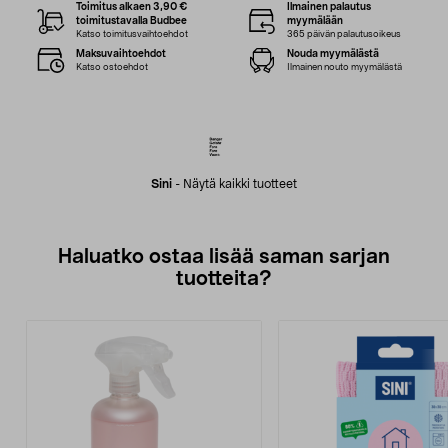
Toimitus alkaen 3,90 €
Ilmainen palautus
toimitustavalla Budbee
myymälään
Katso toimitusvaihtoehdot
365 päivän palautusoikeus
Maksuvaihtoehdot
Nouda myymälästä
Katso ostoehdot
Ilmainen nouto myymälästä
Sini
-
Näytä kaikki tuotteet
Haluatko ostaa lisää saman sarjan
tuotteita?