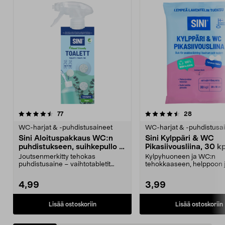
4.5 viidestä
arvostelut
4.0 viidestä
arvostelut
77
28
tähdestä
t
WC-harjat & -puhdistusaineet
WC-harjat & -puhdistusa
Sini Aloituspakkaus WC:n
Sini Kylppäri & WC
puhdistukseen, suihkepullo ja
Pikasiivousliina, 30 kp
2 tablettia
Joutsenmerkitty tehokas
Kylpyhuoneen ja WC:n
puhdistusaine – vaihtotabletit
tehokkaaseen, helppoon 
myydään erikseen. Sini-al...
nopeaan puhdistukseen. 
Kylpp...
4,99
3,99
Lisää ostoskoriin
Lisää ostoskoriin