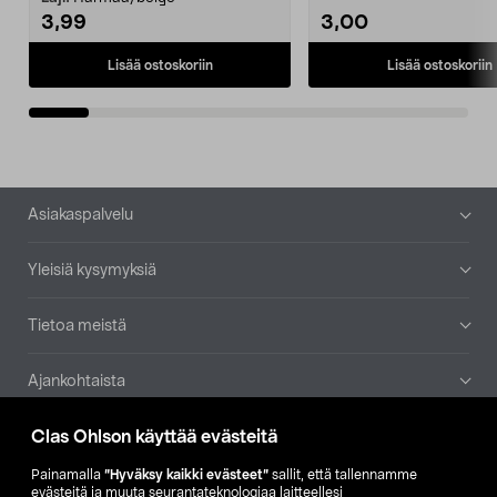
3,99
3,00
Lisää ostoskoriin
Lisää ostoskoriin
Alatunniste
Asiakaspalvelu
Yleisiä kysymyksiä
Tietoa meistä
Ajankohtaista
Clas Ohlson käyttää evästeitä
Muut yrityksemme
Painamalla
”Hyväksy kaikki evästeet”
sallit, että tallennamme
Etsi myymälä
evästeitä ja muuta seurantateknologiaa laitteellesi