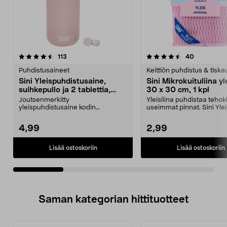
4.5viidestä
arvostelut
4.5viidestä
arvostelut
113
40
tähdestä
t
Puhdistusaineet
Keittiön puhdistus & tiska
Sini Yleispuhdistusaine,
Sini Mikrokuituliina yle
suihkepullo ja 2 tablettia,
30 x 30 cm, 1 kpl
aloituspakkaus
Joutsenmerkitty
Yleisliina puhdistaa tehok
yleispuhdistusaine kodin
useimmat pinnat. Sini Ylei
useimpien pintojen puhdistukseen
kulutusta ke...
– vaih...
4,99
2,99
Lisää ostoskoriin
Lisää ostoskoriin
Saman kategorian hittituotteet