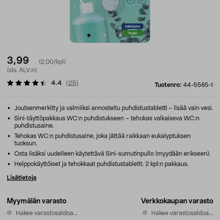
3,99
(2,00/kpl)
(sis. ALV:n)
4.4
(
25
)
Tuotenro:
44-5565-1
Joutsenmerkitty ja valmiiksi annosteltu puhdistustabletti – lisää vain vesi.
Sini-täyttöpakkaus WC:n puhdistukseen – tehokas valkaiseva WC:n
puhdistusaine.
Tehokas WC:n puhdistusaine, joka jättää raikkaan eukalyptuksen
tuoksun.
Osta lisäksi uudelleen käytettävä Sini-sumutinpullo (myydään erikseen).
Helppokäyttöiset ja tehokkaat puhdistustabletit. 2 kpl:n pakkaus.
Lisätietoja
Myymälän varasto
Verkkokaupan varasto
Hakee varastosaldoa...
Hakee varastosaldoa...