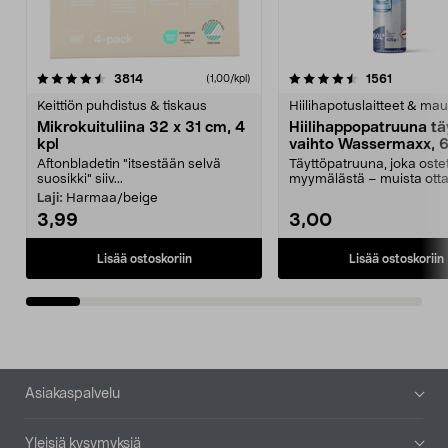
4.5viidestä
arvostelut
4.5viidestä
arvostelu
3814
1561
(1,00/kpl)
tähdestä
t
Keittiön puhdistus & tiskaus
Hiilihapotuslaitteet & mau
Mikrokuituliina 32 x 31 cm, 4
Hiilihappopatruuna tä
kpl
vaihto Wassermaxx, 6
Aftonbladetin "itsestään selvä
Täyttöpatruuna, joka ost
suosikki" siiv...
myymälästä – muista ott
patruuna mukaasi m...
Laji:
Harmaa/beige
3,99
3,00
Lisää ostoskoriin
Lisää ostoskoriin
Alatunniste
Asiakaspalvelu
Yleisiä kysymyksiä