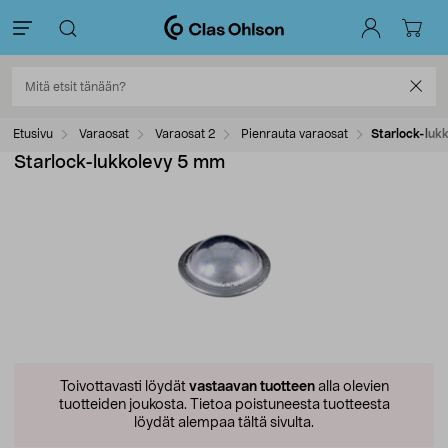
Etusivu
Varaosat
Varaosat 2
Pienrauta varaosat
Starlock-luk
Starlock-lukkolevy 5 mm
Toivottavasti löydät
vastaavan tuotteen
alla olevien
tuotteiden joukosta.
Tietoa poistuneesta tuotteesta
löydät alempaa tältä sivulta.