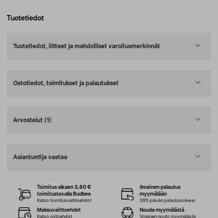
Tuotetiedot
Tuotetiedot, liitteet ja mahdolliset varoitusmerkinnät
Ostotiedot, toimitukset ja palautukset
Arvostelut
(1)
Asiantuntija vastaa
Toimitus alkaen 3,90 €
Ilmainen palautus
toimitustavalla Budbee
myymälään
Katso toimitusvaihtoehdot
365 päivän palautusoikeus
Maksuvaihtoehdot
Nouda myymälästä
Katso ostoehdot
Ilmainen nouto myymälästä