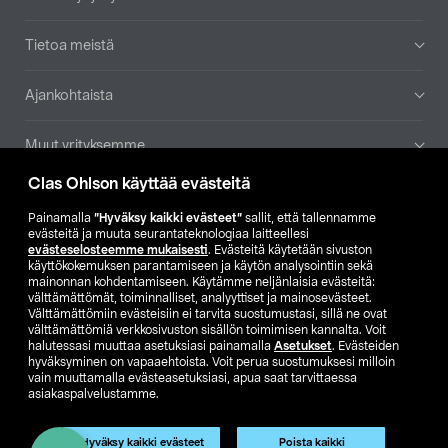
Tietoa meistä
Ajankohtaista
Muut yrityksemme
Clas Ohlson käyttää evästeitä
Etsi myymälä
Painamalla
”Hyväksy kaikki evästeet”
sallit, että tallennamme
evästeitä ja muuta seurantateknologiaa laitteellesi
SE
NO
FI
evästeselosteemme mukaisesti
. Evästeitä käytetään sivuston
käyttökokemuksen parantamiseen ja käytön analysointiin sekä
FI
SV
mainonnan kohdentamiseen. Käytämme neljänlaisia evästeitä:
välttämättömät, toiminnalliset, analyyttiset ja mainosevästeet.
Välttämättömiin evästeisiin ei tarvita suostumustasi, sillä ne ovat
välttämättömiä verkkosivuston sisällön toimimisen kannalta. Voit
halutessasi muuttaa asetuksiasi painamalla
Asetukset
. Evästeiden
hyväksyminen on vapaaehtoista. Voit perua suostumuksesi milloin
vain muuttamalla evästeasetuksiasi, apua saat tarvittaessa
asiakaspalvelustamme.
Club Clas
Ostoehdot
Tietosuojaseloste
Näytä hinnat ilman ALV:a
Tuote on poistunut
Hyväksy kaikki evästeet
Poista kaikki