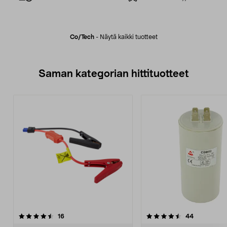
Co/tech
-
Näytä kaikki tuotteet
Saman kategorian hittituotteet
4.5 viidestä
arvostelut
4.5 viidestä
arvostelut
16
44
tähdestä
t