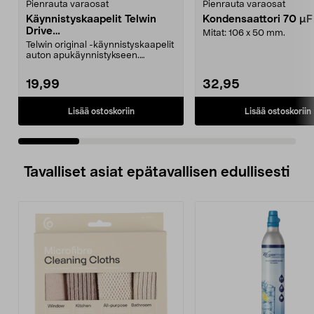
Pienrauta varaosat
Pienrauta varaosat
Käynnistyskaapelit Telwin
Kondensaattori 70 µ
Drive
Mitat: 106 x 50 mm.
Mini/9000/13000/1250/150
Telwin original -käynnistyskaapelit
0/1750, EC5
auton apukäynnistykseen.
Käynnistyskaapelit ...
19,99
32,95
Lisää ostoskoriin
Lisää ostoskoriin
Tavalliset asiat epätavallisen edullisesti