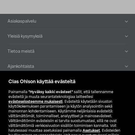
Alatunniste
Asiakaspalvelu
Yleisiä kysymyksiä
Tietoa meistä
Ajankohtaista
Clas Ohlson käyttää evästeitä
Muut yrityksemme
Painamalla
”Hyväksy kaikki evästeet”
sallit, että tallennamme
Etsi myymälä
evästeitä ja muuta seurantateknologiaa laitteellesi
evästeselosteemme mukaisesti
. Evästeitä käytetään sivuston
käyttökokemuksen parantamiseen ja käytön analysointiin sekä
mainonnan kohdentamiseen. Käytämme neljänlaisia evästeitä:
SE
NO
FI
välttämättömät, toiminnalliset, analyyttiset ja mainosevästeet.
Välttämättömiin evästeisiin ei tarvita suostumustasi, sillä ne ovat
FI
SV
välttämättömiä verkkosivuston sisällön toimimisen kannalta. Voit
halutessasi muuttaa asetuksiasi painamalla
Asetukset
. Evästeiden