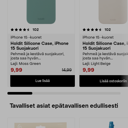
4.5 viidestä
arvostelut
4.5 viidestä
arvostelut
102
102
tähdestä
t
iPhone 15 -kuoret
iPhone 15 -kuoret
Holdit Silicone Case, iPhone
Holdit Silicone Case,
15 Suojakuori
15 Suojakuori
Pehmeä ja kestävä suojakuori,
Pehmeä ja kestävä suojak
josta saa hyvän...
josta saa hyvän...
Laji:
Moss Green
Laji:
Light Beige
9,99
9,99
14,99
Lue lisää
Lisää ostoskoriin
Tavalliset asiat epätavallisen edullisesti