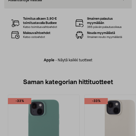
Asiantuntija vastaa
Toimitus alkaen 3,90 €
Ilmainen palautus
toimitustavalla Budbee
myymälään
Katso toimitusvaihtoehdot
365 päivän palautusoikeus
Maksuvaihtoehdot
Nouda myymälästä
Katso ostoehdot
Ilmainen nouto myymälästä
Apple
-
Näytä kaikki tuotteet
Saman kategorian hittituotteet
-33%
-33%