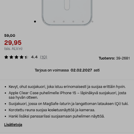
59,00
29,95
(sis. ALV:n)
4.4
(
10
)
Tuotenro:
39-2681
Tarjous on voimassa
02.02.2027
asti
Kevyt, ohut suojakuori, joka istuu erinomaisesti ja suojaa erittäin hyvin.
Apple Clear Case puhelimelle iPhone 15 – läpinäkyvä suojakuori, josta
saa hyvän otteen.
Suojakuori, jossa on MagSafe-laturin ja langattoman latauksen (Qi) tuki.
Korotettu reuna suojaa kosketusnäyttöä ja kameraa.
Hanki lisäksi panssarilasi suojaamaan puhelimen näyttöä.
Lisätietoja