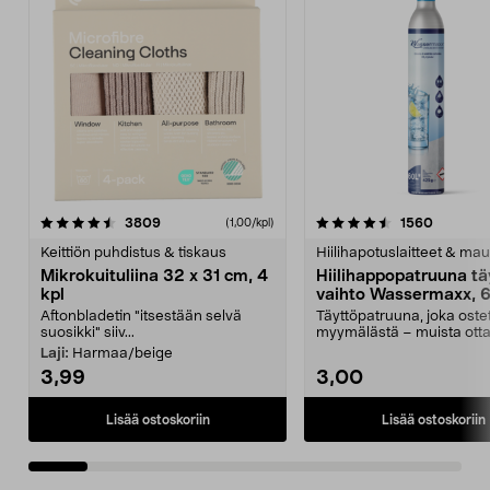
4.5viidestä
arvostelut
4.5viidestä
arvostel
3809
1560
(1,00/kpl)
tähdestä
t
Keittiön puhdistus & tiskaus
Hiilihapotuslaitteet & mau
Mikrokuituliina 32 x 31 cm, 4
Hiilihappopatruuna tä
kpl
vaihto Wassermaxx, 6
Aftonbladetin "itsestään selvä
Täyttöpatruuna, joka ost
suosikki" siiv...
myymälästä – muista ott
patruuna mukaasi m...
Laji:
Harmaa/beige
3,99
3,00
Lisää ostoskoriin
Lisää ostoskoriin