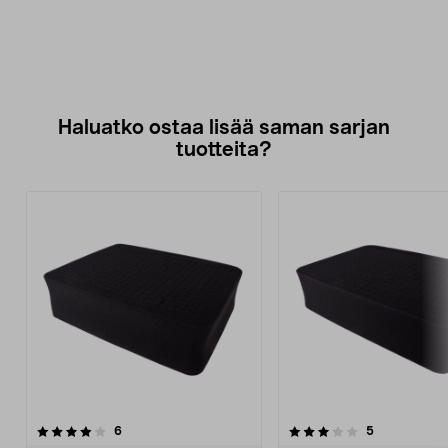
Haluatko ostaa lisää saman sarjan
tuotteita?
3.5viidestä
arvostelut
3.5viidestä
arvostelut
6
5
tähdestä
t