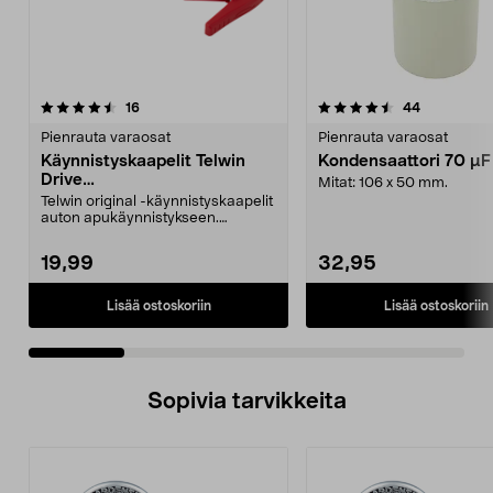
4.5 viidestä
arvostelut
4.0 viidestä
arvostelut
16
44
tähdestä
t
Pienrauta varaosat
Pienrauta varaosat
Käynnistyskaapelit Telwin
Kondensaattori 70 µ
Drive
Mitat: 106 x 50 mm.
Mini/9000/13000/1250/150
Telwin original -käynnistyskaapelit
0/1750, EC5
auton apukäynnistykseen.
Käynnistyskaapelit ...
19,99
32,95
Lisää ostoskoriin
Lisää ostoskoriin
Sopivia tarvikkeita