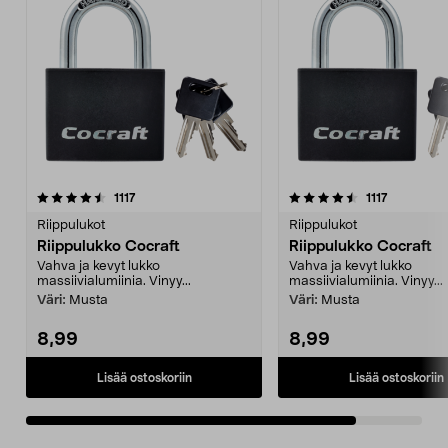
4.5viidestä
arvostelut
arvostelut
1117
1117
tähdestä
Riippulukot
Riippulukot
Riippulukko Cocraft
Riippulukko Cocraft
Vahva ja kevyt lukko
Vahva ja kevyt lukko
massiivialumiinia. Vinyy...
massiivialumiinia. Vinyy...
Väri:
Musta
Väri:
Musta
8,99
8,99
Lisää ostoskoriin
Lisää ostoskoriin