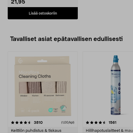
21,95
droonin.
• Automaattinen ilmaventtiili
tasoittaa paineen.
Lisää ostoskoriin
• Sisäpuoli iskuja vaimentavaa
materiaalia - suojaa sisältöä.
• IP65 - suojaa pölyltä, kosteudelta
ja vedeltä.
Tavalliset asiat epätavallisen edullisesti
4.5viidestä
arvostelut
4.5viidestä
arvostelu
3810
1561
(1,00/kpl)
tähdestä
t
Keittiön puhdistus & tiskaus
Hiilihapotuslaitteet & mau