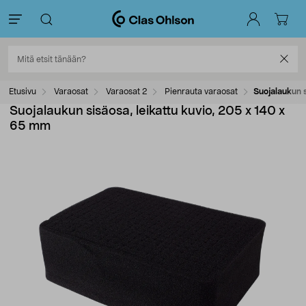
Etusivu
Varaosat
Varaosat 2
Pienrauta varaosat
Suojalaukun s
Suojalaukun sisäosa, leikattu kuvio, 205 x 140 x
65 mm