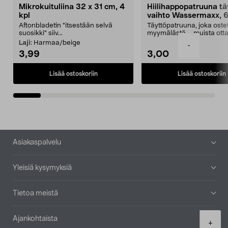
Mikrokuituliina 32 x 31 cm, 4
Hiilihappopatruuna tä
kpl
vaihto Wassermaxx, 6
Aftonbladetin "itsestään selvä
Täyttöpatruuna, joka ost
suosikki" siiv...
myymälästä – muista ott
patruuna mukaasi m...
Laji:
Harmaa/beige
-
3,99
3,00
Lisää ostoskoriin
Lisää ostoskoriin
Alatunniste
Asiakaspalvelu
Yleisiä kysymyksiä
Tietoa meistä
Ajankohtaista
Product
+