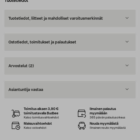
Tuotetiedot
Tuotetiedot, liitteet ja mahdolliset varoitusmerkinnät
Ostotiedot, toimitukset ja palautukset
Arvostelut
(2)
Asiantuntija vastaa
Toimitus alkaen 3,90 €
Ilmainen palautus
toimitustavalla Budbee
myymälään
Katso toimitusvaihtoehdot
365 päivän palautusoikeus
Maksuvaihtoehdot
Nouda myymälästä
Katso ostoehdot
Ilmainen nouto myymälästä