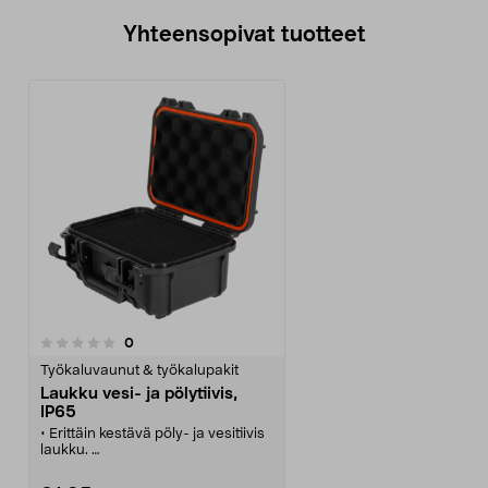
Yhteensopivat tuotteet
arvostelut
0
Työkaluvaunut & työkalupakit
Laukku vesi- ja pölytiivis,
IP65
• Erittäin kestävä pöly- ja vesitiivis
laukku.
• Suojaa arat ja arvokkaat
varusteet, kuten kameran ja