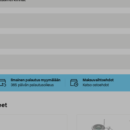
oitusmerkinnät
Ilmainen palautus myymälään
Maksuvaihtoehdot
365 päivän palautusoikeus
Katso ostoehdot
eet