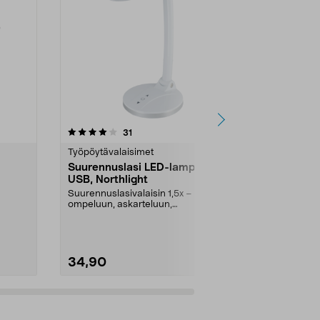
3.5 viidestä
arvostelut
2.5
31
tähdestä
tähdestä
Työpöytävalaisimet
Suurennuslas
Suurennuslasi LED-lampulla,
Suurennusla
USB, Northlight
kaulahihna
Suurennuslasivalaisin 1,5x –
Handsfree-mal
ompeluun, askarteluun,
suurennuslasi
-
pienoismallien rakentamiseen...
lukemista, om
34,90
14,99