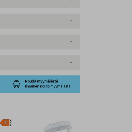
Nouda myymälästä
Ilmainen nouto myymälästä