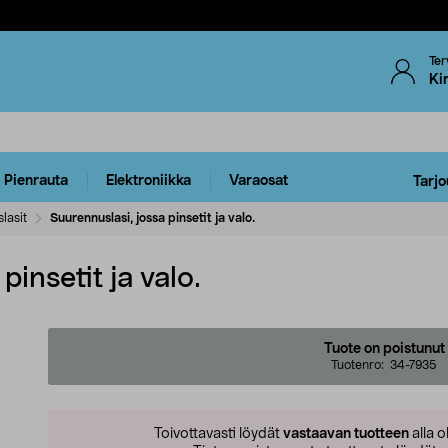
Ter
Ki
Pienrauta
Elektroniikka
Varaosat
Tarjo
lasit
Suurennuslasi, jossa pinsetit ja valo.
pinsetit ja valo.
Tuote on poistunut
Tuotenro:
34-7935
Toivottavasti löydät
vastaavan tuotteen
alla o