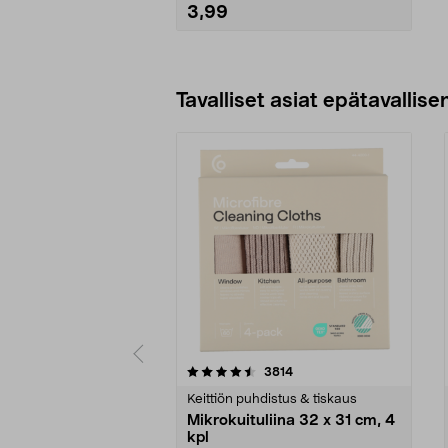
3,99
Lisää ostoskoriin
Tavalliset asiat epätavallisen
5viidestä
4.5viidestä
arvostelut
3814
tähdestä
tähdestä
Keittiön puhdistus & tiskaus
Mikrokuituliina 32 x 31 cm, 4
kpl