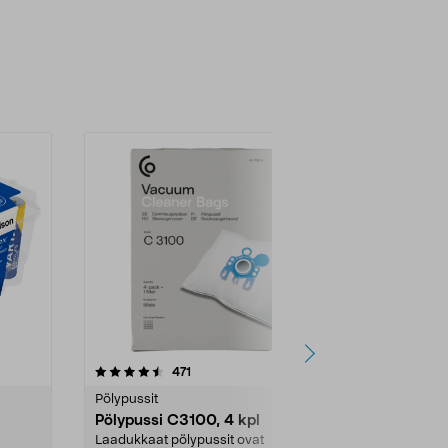
4.5viidestä
arvostelut
4.5
471
6
tähdestä
tähdestä
Pölypussit
Kierrätys & ro
Pölypussi C3100, 4 kpl
Roskapussi,
kahvat, 30 l
Laadukkaat pölypussit ovat