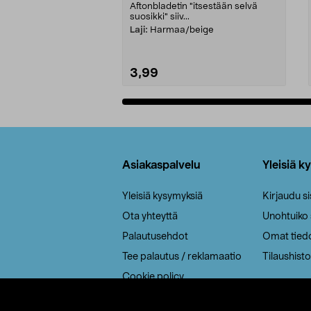
Aftonbladetin "itsestään selvä
suosikki" siiv...
Laji:
Harmaa/beige
3,99
Lisää ostoskoriin
Alatunniste
Asiakaspalvelu
Yleisiä k
Yleisiä kysymyksiä
Kirjaudu s
Ota yhteyttä
Unohtuiko
Palautusehdot
Omat tied
Tee palautus / reklamaatio
Tilaushisto
Cookie policy
Toimitustavat