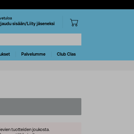
vetuloa
rjaudu sisään/Liity jäseneksi
ukset
Palvelumme
Club Clas
levien tuotteiden joukosta.