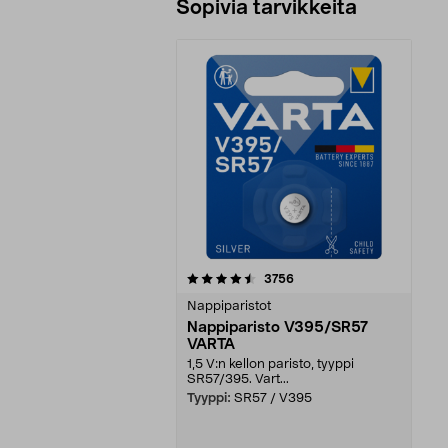
Sopivia tarvikkeita
5viidestä
arvostelut
3756
tähdestä
Nappiparistot
Nappiparisto V395/SR57
VARTA
1,5 V:n kellon paristo, tyyppi
SR57/395. Vart...
Tyyppi:
SR57 / V395