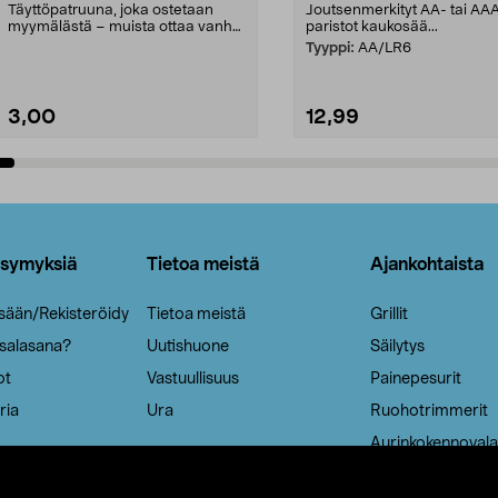
Täyttöpatruuna, joka ostetaan
Joutsenmerkityt AA- tai AA
myymälästä – muista ottaa vanha
paristot kaukosää...
patruuna mukaasi m...
Tyyppi:
AA/LR6
3,00
12,99
Lisää ostoskoriin
Lisää ostoskoriin
ysymyksiä
Tietoa meistä
Ajankohtaista
isään/Rekisteröidy
Tietoa meistä
Grillit
 salasana?
Uutishuone
Säilytys
ot
Vastuullisuus
Painepesurit
ria
Ura
Ruohotrimmerit
Aurinkokennovala