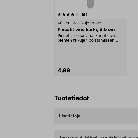
0viidestä
arvostelut
168
tähdestä
Käsien- & jalkojenhoito
Pinsetit vino kärki, 9,5 cm
Pinsetit, joissa vinot kärjet esim.
pienten tikkujen poistamiseen.
Sopivat sekä ...
4,99
Lisää ostoskoriin
Tuotetiedot
Lisätietoja