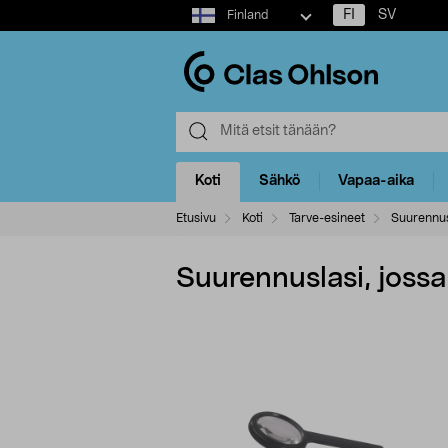
Select
FI
SV
Finland
market
Koti
Sähkö
Vapaa-aika
Etusivu
Koti
Tarve-esineet
Suurennus
Suurennuslasi, jossa 