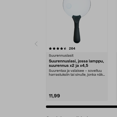
5 viidestä
4.0 viidestä
arvostelut
264
tähdestä
tähdestä
Suurennuslasit
Suurennuslasi, jossa lamppu,
suurennus x2 ja x4,5
Suurentaa ja valaisee – soveltuu
harrastuksiin tai sinulle, jonka näkö
on heikko...
11,99