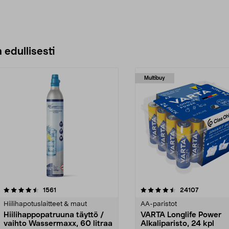
 edullisesti
Multibuy
4.5viidestä
arvostelut
4.5viidestä
arvostelut
1561
24107
tähdestä
Hiilihapotuslaitteet & maut
AA-paristot
Hiilihappopatruuna täyttö /
VARTA Longlife Power
vaihto Wassermaxx, 60 litraa
Alkaliparisto, 24 kpl