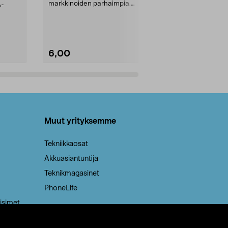
markkinoiden parhaimpia.
A-
Testivoittaja 
Kestävä, jopa 50 % suurempi ...
roskapussi u
Roskapussi, jo
6,00
2,00
Lisää ostoskoriin
Lisää
Muut yrityksemme
Tekniikkaosat
Akkuasiantuntija
Teknikmagasinet
PhoneLife
isimet