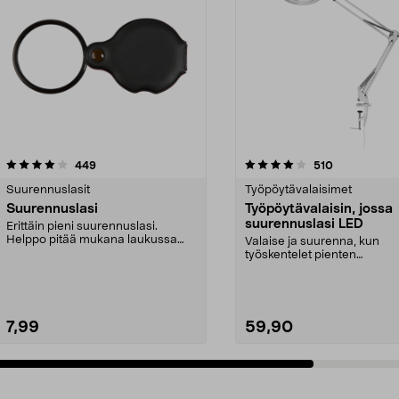
4.0 viidestä
arvostelut
4.0 viidestä
arvostelut
449
510
tähdestä
Suurennuslasit
Työpöytävalaisimet
Suurennuslasi
Työpöytävalaisin, jossa
suurennuslasi LED
Erittäin pieni suurennuslasi.
Helppo pitää mukana laukussa
Valaise ja suurenna, kun
esim. sisällysluettel...
työskentelet pienten
yksityiskohtien kanssa. LED
työpöy...
7,99
59,90