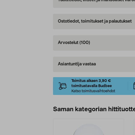
Tuotetiedot, liitteet ja mahdolliset var
Ostotiedot, toimitukset ja palautukset
Arvostelut
(100)
Asiantuntija vastaa
Toimitus alkaen 3,90 €
toimitustavalla Budbee
Katso toimitusvaihtoehdot
Saman kategorian hittituott