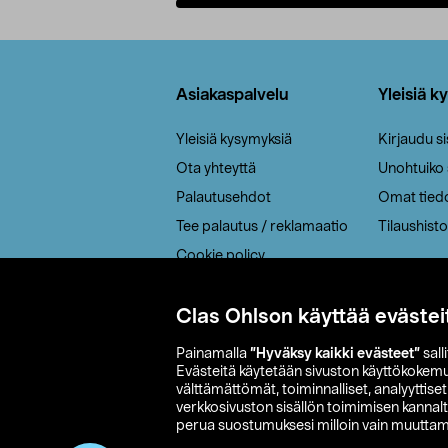
Lisää ostoskoriin
Alatunniste
Asiakaspalvelu
Yleisiä k
Yleisiä kysymyksiä
Kirjaudu s
Ota yhteyttä
Unohtuiko
Palautusehdot
Omat tied
Tee palautus / reklamaatio
Tilaushisto
Cookie policy
Toimitustavat
Saavutettavuus
Clas Ohlson käyttää evästei
Painamalla
”Hyväksy kaikki evästeet”
sall
Evästeitä käytetään sivuston käyttökokem
välttämättömät, toiminnalliset, analyyttise
verkkosivuston sisällön toimimisen kannalt
perua suostumuksesi milloin vain muuttama