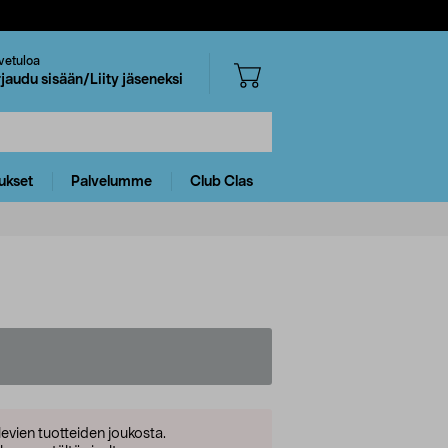
vetuloa
rjaudu sisään/Liity jäseneksi
ukset
Palvelumme
Club Clas
levien tuotteiden joukosta.