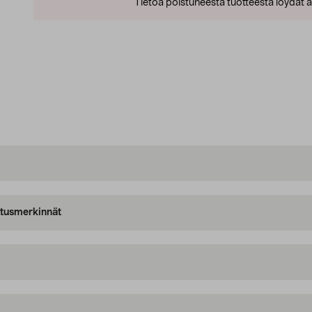
Tietoa poistuneesta tuotteesta löydät al
oitusmerkinnät