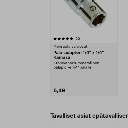
0viidestä
arvostelut
22
tähdestä
Pienrauta varaosat
Pala-adapteri 1/4" x 1/4"
Kamasa
Kromvanadiummetallinen
palapidike 1/4" palalle.
5,49
Lisää ostoskoriin
Tavalliset asiat epätavallisen