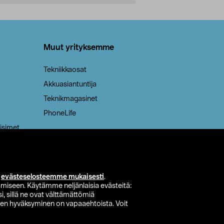
Lisää ostoskoriin
Lisää
Muut yrityksemme
Tekniikkaosat
Akkuasiantuntija
Teknikmagasinet
PhoneLife
isimet
i
evästeselosteemme mukaisesti
.
miseen. Käytämme neljänlaisia evästeitä:
i, sillä ne ovat välttämättömiä
den hyväksyminen on vapaaehtoista. Voit