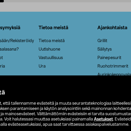
Lisää ostoskoriin
Lisää ostoskoriin
ysymyksiä
Tietoa meistä
Ajankohtaista
isään/Rekisteröidy
Tietoa meistä
Grillit
 salasana?
Uutishuone
Säilytys
ot
Vastuullisuus
Painepesurit
ria
Ura
Ruohotrimmerit
Aurinkokennovala
tä
it, että tallennamme evästeitä ja muuta seurantateknologiaa laitteelles
uksen parantamiseen ja käytön analysointiin sekä mainonnan kohdenta
t ja mainosevästeet. Välttämättömiin evästeisiin ei tarvita suostumustas
a. Voit halutessasi muuttaa asetuksiasi painamalla
Asetukset
. Evästei
lla evästeasetuksiasi, apua saat tarvittaessa asiakaspalvelustamme.