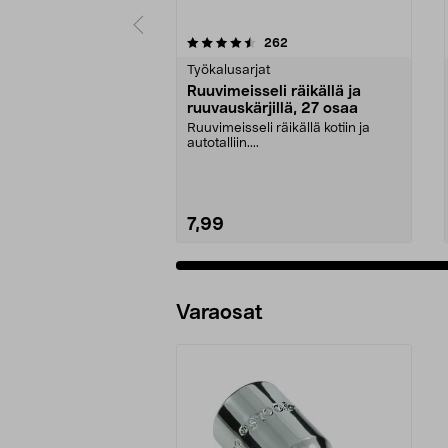
5 viidestä
4.5 viidestä
arvostelut
262
tähdestä
tähdestä
Työkalusarjat
Ruuvimeisseli räikällä ja
ruuvauskärjillä, 27 osaa
Ruuvimeisseli räikällä kotiin ja
autotalliin....
7,99
Varaosat