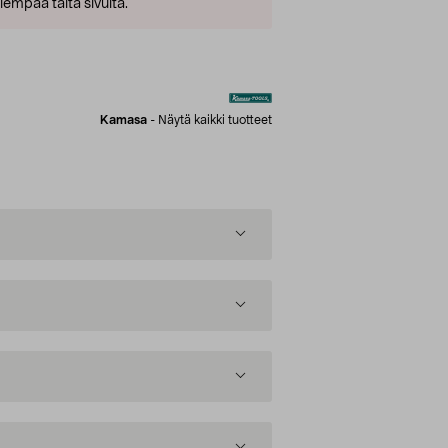
empaa tältä sivulta.
Kamasa
-
Näytä kaikki tuotteet