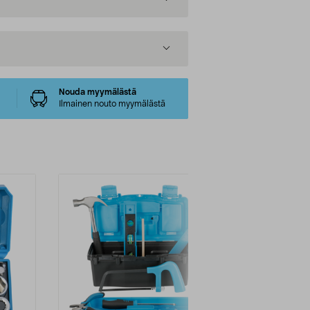
Nouda myymälästä
Ilmainen nouto myymälästä