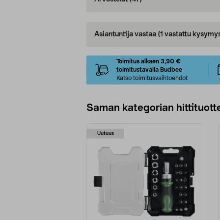
Asiantuntija vastaa
(1 vastattu kysymy
Toimitus alkaen 3,90 €
toimitustavalla Budbee
Katso toimitusvaihtoehdot
Saman kategorian hittituott
Uutuus