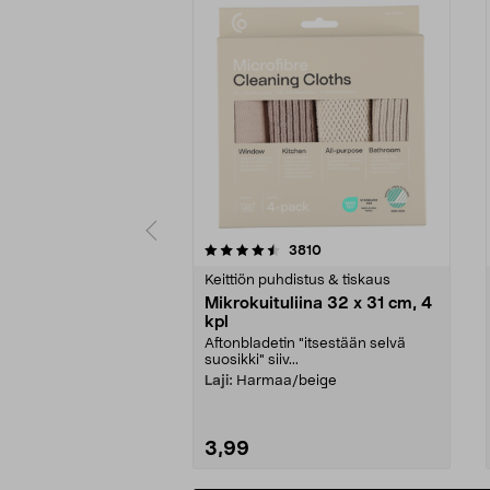
5viidestä
4.5viidestä
arvostelut
3810
tähdestä
tähdestä
Keittiön puhdistus & tiskaus
Mikrokuituliina 32 x 31 cm, 4
kpl
Aftonbladetin "itsestään selvä
suosikki" siiv...
Laji:
Harmaa/beige
3,99