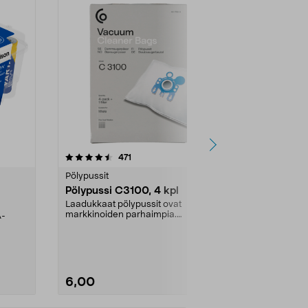
4.5viidestä
arvostelut
4.5
471
6
tähdestä
tähdestä
Pölypussit
Kierrätys & ro
Pölypussi C3100, 4 kpl
Roskapussi,
kahvat, 30 l
Laadukkaat pölypussit ovat
markkinoiden parhaimpia.
A-
Testivoittaja 
Kestävä, jopa 50 % suurempi ...
roskapussi u
Roskapussi, jo
6,00
2,00