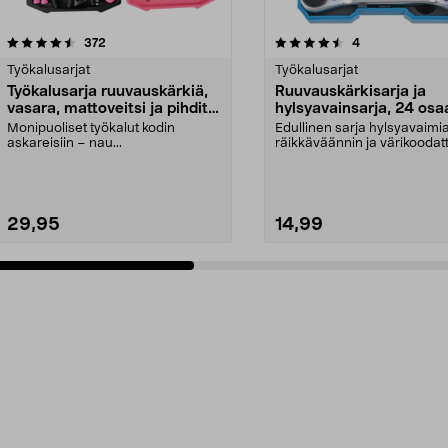
4.5 viidestä
arvostelut
4.5 viidestä
arvostelut
372
4
tähdestä
Työkalusarjat
Työkalusarjat
Työkalusarja ruuvauskärkiä,
Ruuvauskärkisarja ja
vasara, mattoveitsi ja pihdit,
hylsyavainsarja, 24 osa
39 osaa
Cocraft
Monipuoliset työkalut kodin
Edullinen sarja hylsyavaimia
askareisiin – nau...
räikkäväännin ja värikoodat
ruuvauskärkiä. Coc...
29,95
14,99