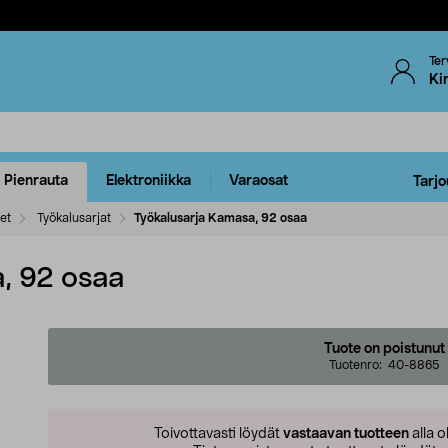
Ter
Ki
Pienrauta
Elektroniikka
Varaosat
Tarjo
eet
Työkalusarjat
Työkalusarja Kamasa, 92 osaa
, 92 osaa
Tuote on poistunut
Tuotenro:
40-8865
Toivottavasti löydät
vastaavan tuotteen
alla o