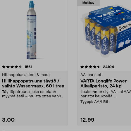
Multibuy
4.5viidestä
arvostelut
4.5viidestä
arvostelut
1561
24104
tähdestä
Hiilihapotuslaitteet & maut
AA-paristot
Hiilihappopatruuna täyttö /
VARTA Longlife Power
vaihto Wassermaxx, 60 litraa
Alkaliparisto, 24 kpl
Täyttöpatruuna, joka ostetaan
Joutsenmerkityt AA- tai AA
myymälästä – muista ottaa vanha
paristot kaukosää...
patruuna mukaasi m...
Tyyppi:
AA/LR6
3,00
12,99