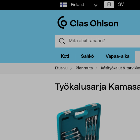
Select
FI
SV
Finland
market
Koti
Sähkö
Vapaa-aika
Etusivu
Pienrauta
Käsityökalut & tarvikk
Työkalusarja Kamasa