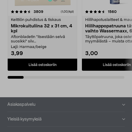
4.5viidestä
arvostelut
4.5viidestä
arvostel
3809
1560
(1,00/kpl)
tähdestä
t
Keittiön puhdistus & tiskaus
Hiilihapotuslaitteet & mau
Mikrokuituliina 32 x 31 cm, 4
Hiilihappopatruuna tä
kpl
vaihto Wassermaxx, 6
Aftonbladetin "itsestään selvä
Täyttöpatruuna, joka ost
suosikki" siiv...
myymälästä – muista ott
patruuna mukaasi m...
Laji:
Harmaa/beige
3,99
3,00
Lisää ostoskoriin
Lisää ostoskoriin
Alatunniste
Asiakaspalvelu
Yleisiä kysymyksiä