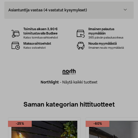
Asiantuntija vastaa
(4 vastatut kysymykset)
Toimitus alkaen 3,90 €
Ilmainen palautus
toimitustavalla Budbee
myymälään
Katso toimitusvaihtoehdot
365 päivän palautusoikeus
Maksuvaihtoehdot
Nouda myymälästä
Katso ostoehdot
Ilmainen nouto myymälästä
Northlight
-
Näytä kaikki tuotteet
Saman kategorian hittituotteet
-25%
-60%