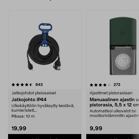
4.0viidestä
arvostelut
arvostelut
843
273
tähdestä
Jatkojohdot yksiosaiset
Ajastimet pistorasiaan
Jatkojohto IP44
Manuaalinen ajastin u
pistorasia, 5,5 x 12 c
Ulkokäyttöön hyväksytty kestävä,
kumieristett...
Automatisoi ulkovalot tai
moottorinlämmitin ajastim
Pituus:
10 m
Manuaalinen ajastin ulk...
19,99
9,99