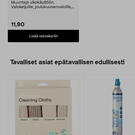
Muuntaja ulkokäyttöön.
Valoketjuille, joulukuusenvaloille,
koristehahmoille ym. ...
11,90
Lisää ostoskoriin
Tavalliset asiat epätavallisen edullisesti