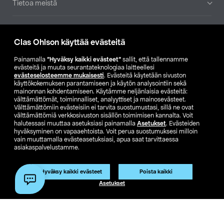
Tietoa meistä
Ajankohtaista
Clas Ohlson käyttää evästeitä
Muut yrityksemme
Painamalla
”Hyväksy kaikki evästeet”
sallit, että tallennamme
evästeitä ja muuta seurantateknologiaa laitteellesi
evästeselosteemme mukaisesti
. Evästeitä käytetään sivuston
Etsi myymälä
käyttökokemuksen parantamiseen ja käytön analysointiin sekä
mainonnan kohdentamiseen. Käytämme neljänlaisia evästeitä:
välttämättömät, toiminnalliset, analyyttiset ja mainosevästeet.
SE
NO
FI
Välttämättömiin evästeisiin ei tarvita suostumustasi, sillä ne ovat
välttämättömiä verkkosivuston sisällön toimimisen kannalta. Voit
FI
SV
halutessasi muuttaa asetuksiasi painamalla
Asetukset
. Evästeiden
hyväksyminen on vapaaehtoista. Voit perua suostumuksesi milloin
vain muuttamalla evästeasetuksiasi, apua saat tarvittaessa
asiakaspalvelustamme.
Hyväksy kaikki evästeet
Poista kaikki
Asetukset
Club Clas
Ostoehdot
Tietosuojaseloste
Näytä hinnat ilman ALV:a