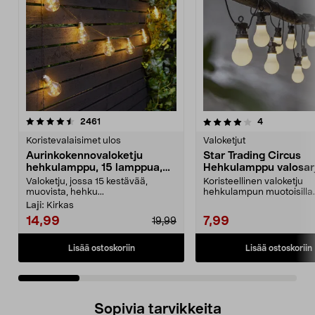
4.0 viidestä
arvostelut
5.0 viidestä
arvostelut
2461
4
tähdestä
t
Koristevalaisimet ulos
Valoketjut
Aurinkokennovaloketju
Star Trading Circus
hehkulamppu, 15 lamppua,
Hehkulamppu valosarj
7,2 m
10 LED
Valoketju, jossa 15 kestävää,
Koristeellinen valoketju
muovista, hehku...
hehkulampun muotoisilla
lampuilla – helppo kiinnittä
Laji:
Kirkas
14,99
7,99
19,99
Lisää ostoskoriin
Lisää ostoskoriin
Sopivia tarvikkeita