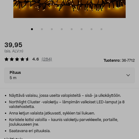
39,95
(sis. ALV:n)
4.6
(
284
)
Tuotenro:
36-7712
Select
Pituus
variant
5 m
Näyttävä valaisu, jossa useita valopisteitä – sisä- ja ulkokäyttöön.
Northlight Cluster -valoketju – lämpimän valkoiset LED-lamput ja 8
valotehostetta.
Anna ketjun valaista jatkuvasti, sykkien tai liukuen.
Koristele kotisi valoilla – kaunis valoketju parvekkeelle, portaille,
joulukuuseen jne.
Saatavana eri pituuksia.