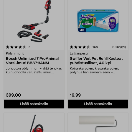
4.5 viidestä tähdestä
arvostelut
arvostelut
(0,42/kpl)
3
146
Pölynimurit
Lattianpesu
Bosch Unlimited 7 ProAnimal
Swiffer Wet Pet Refill Kosteat
Varsi-imuri BBS711ANM
puhdistusliinat, 40 kpl
Johdoton pölynimuri – yhtä tehokas
Koirankarvojen, kissankarvojen,
kuin johdolla varustettu imuri.
pölyn ja lian siivoamiseen –
Bosch Unlimit....
yhteensopiva Swiffe....
399,00
16,99
Lisää ostoskoriin
Lisää ostoskoriin