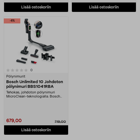
Lisää ostoskoriin
Lisää ostoskoriin
-6%
arvostelut
0
Pölynimurit
Bosch Unlimited 10 Johdoton
pölynimuri BBS1041RBA
Tehokas, johdoton pölynimuri
MicroClean-teknologialla. Bosch
Unlimited 10 – irro....
679,00
719,00
Lisää ostoskoriin