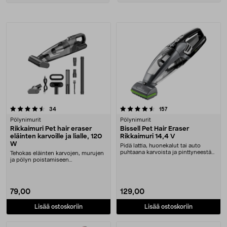
sorting
Tuotteet
4.5 viidestä tähdestä
arvostelut
arvostelut
34
157
Pölynimurit
Pölynimurit
Rikkaimuri Pet hair eraser
Bissell Pet Hair Eraser
eläinten karvoille ja lialle, 120
Rikkaimuri 14,4 V
W
Pidä lattia, huonekalut tai auto
puhtaana karvoista ja pinttyneestä
Tehokas eläinten karvojen, murujen
liasta. Biss....
ja pölyn poistamiseen
huonekaluista ja lattio....
79,00
129,00
Lisää ostoskoriin
Lisää ostoskoriin