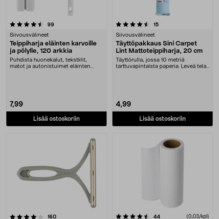
4.5 viidestä tähdestä
arvostelut
arvostelut
99
15
Siivousvälineet
Siivousvälineet
Teippiharja eläinten karvoille
Täyttöpakkaus Sini Carpet
ja pölylle, 120 arkkia
Lint Mattoteippiharja, 20 cm
Puhdista huonekalut, tekstiilit,
Täyttörulla, jossa 10 metriä
matot ja autonistuimet eläinten
tarttuvapintaista paperia. Leveä tela
karvoista, pöly....
eläinten karv....
7,99
4,99
Lisää ostoskoriin
Lisää ostoskoriin
4.5 viidestä tähdestä
arvostelut
arvostelut
(0,03/kpl)
160
44