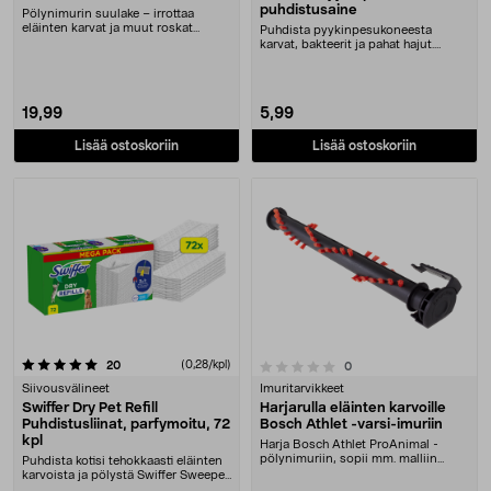
puhdistusaine
Pölynimurin suulake – irrottaa
eläinten karvat ja muut roskat
Puhdista pyykinpesukoneesta
kankaista kitkan a....
karvat, bakteerit ja pahat hajut.
Vamoosh Washing Ma....
19,99
5,99
Lisää ostoskoriin
Lisää ostoskoriin
arvostelut
(0,28/kpl)
0.0 viidestä tähdestä
20
arvostelut
0
Siivousvälineet
Imuritarvikkeet
Swiffer Dry Pet Refill
Harjarulla eläinten karvoille
Puhdistusliinat, parfymoitu, 72
Bosch Athlet -varsi-imuriin
kpl
Harja Bosch Athlet ProAnimal -
pölynimuriin, sopii mm. malliin
Puhdista kotisi tehokkaasti eläinten
BCH86PET2.Harja on....
karvoista ja pölystä Swiffer Sweeper
-siivo....