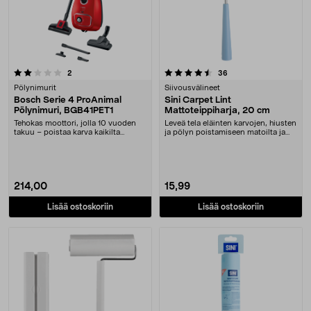
4.5 viidestä tähdestä
arvostelut
arvostelut
2
36
Pölynimurit
Siivousvälineet
Bosch Serie 4 ProAnimal
Sini Carpet Lint
Pölynimuri, BGB41PET1
Mattoteippiharja, 20 cm
Tehokas moottori, jolla 10 vuoden
Leveä tela eläinten karvojen, hiusten
takuu – poistaa karva kaikilta
ja pölyn poistamiseen matoilta ja
pinnoilta. Bosc....
huonekal....
214,00
15,99
Lisää ostoskoriin
Lisää ostoskoriin