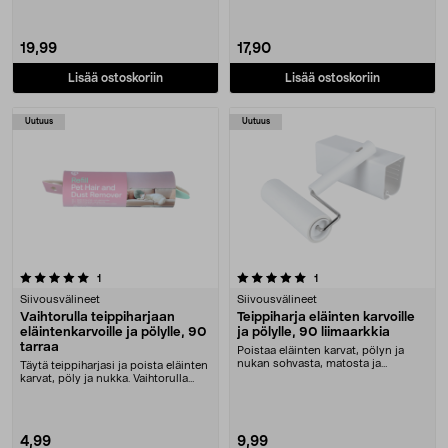
19,99
17,90
Lisää ostoskoriin
Lisää ostoskoriin
Uutuus
Uutuus
5.0 viidestä tähdestä
arvostelut
arvostelut
1
1
Siivousvälineet
Siivousvälineet
Vaihtorulla teippiharjaan
Teippiharja eläinten karvoille
eläintenkarvoille ja pölylle, 90
ja pölylle, 90 liimaarkkia
tarraa
Poistaa eläinten karvat, pölyn ja
nukan sohvasta, matosta ja
Täytä teippiharjasi ja poista eläinten
vaatteista. Iso tei....
karvat, pöly ja nukka. Vaihtorulla
isoon ....
4,99
9,99