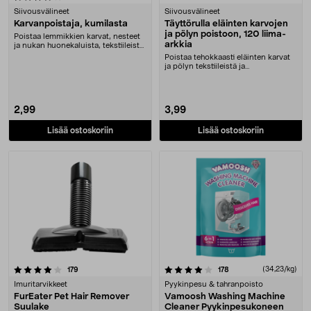
Siivousvälineet
Siivousvälineet
Karvanpoistaja, kumilasta
Täyttörulla eläinten karvojen
ja pölyn poistoon, 120 liima-
Poistaa lemmikkien karvat, nesteet
arkkia
ja nukan huonekaluista, tekstiileistä,
matois....
Poistaa tehokkaasti eläinten karvat
ja pölyn tekstiileistä ja
huonekaluista – ru....
2,99
3,99
Lisää ostoskoriin
Lisää ostoskoriin
4.0 viidestä tähdestä
arvostelut
arvostelut
(34,23/kg)
179
178
Imuritarvikkeet
Pyykinpesu & tahranpoisto
FurEater Pet Hair Remover
Vamoosh Washing Machine
Suulake
Cleaner Pyykinpesukoneen