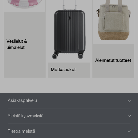
Vesilelut &
uimalelut
Alennetut tuotteet
Matkalaukut
Alatunniste
Asiakaspalvelu
Yleisiä kysymyksiä
Tietoa meistä