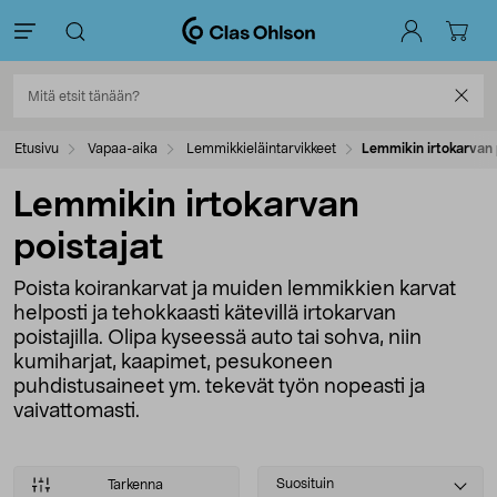
Etusivu
Vapaa-aika
Lemmikkieläintarvikkeet
Lemmikin irtokarvan 
Lemmikin irtokarvan
poistajat
Poista koirankarvat ja muiden lemmikkien karvat
helposti ja tehokkaasti kätevillä irtokarvan
poistajilla. Olipa kyseessä auto tai sohva, niin
kumiharjat, kaapimet, pesukoneen
puhdistusaineet ym. tekevät työn nopeasti ja
vaivattomasti.
Select
Suosituin
Tarkenna