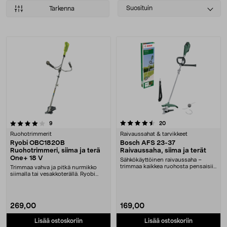
Select
Suosituin
Tarkenna
sorting
Tuotteet
4.5 viidestä tähdestä
arvostelut
arvostelut
9
20
Ruohotrimmerit
Raivaussahat & tarvikkeet
Ryobi OBC1820B
Bosch AFS 23-37
Ruohotrimmeri, siima ja terä
Raivaussaha, siima ja terät
One+ 18 V
Sähkökäyttöinen raivaussaha –
trimmaa kaikkea ruohosta pensaisiin
Trimmaa vahva ja pitkä nurmikko
ja puuntaimiin....
siimalla tai vesakkoterällä. Ryobi
OBC1820B – ak....
269,00
169,00
Lisää ostoskoriin
Lisää ostoskoriin