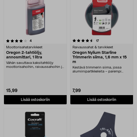
4.5 viidestä tähdestä
arvostelut
arvostelut
4
17
Moottorisahatarvikkeet
Raivaussahat & tarvikkeet
Oregon 2-tahtiöljy,
Oregon Nylium Starline
annosmittari, 1 litra
Trimmerin siima, 1,6 mm x 15
m
Vähän savuttava kaksitahtiöljy
moottorisahoihin, raivaussahoihin ja
Kestävä trimmerin siima, jossa
muihin laitt....
alumiinipartikkeleita – parempi
kestävyys. Oregon....
15,99
7,99
Lisää ostoskoriin
Lisää ostoskoriin