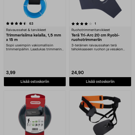
4.0 viidestä tähdestä
arvostelut
arvostelut
63
1
Raivaussahat & tarvikkeet
Ruohotrimmeritarvikkeet
Trimmerisiima kelalla, 1,5 mm
Terä Tri-Arc 20 cm Ryobi-
x 15 m
ruohotrimmeriin
Sopii useimpiin vakiomallisiin
3-teräinen raivaussahan terä
trimmeripäihin. Laadukas trimmerin
tehokkaaseen ruohon ja vesakon
siima – tasain....
raivaukseen. Ryobi T....
3,99
24,90
Lisää ostoskoriin
Lisää ostoskoriin