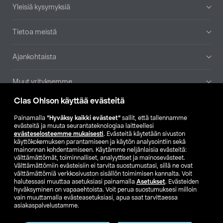
Yleisiä kysymyksiä
Tietoa meistä
Ajankohtaista
Muut yrityksemme
Clas Ohlson käyttää evästeitä
Etsi myymälä
Painamalla
”Hyväksy kaikki evästeet”
sallit, että tallennamme
evästeitä ja muuta seurantateknologiaa laitteellesi
SE
NO
FI
evästeselosteemme mukaisesti
. Evästeitä käytetään sivuston
käyttökokemuksen parantamiseen ja käytön analysointiin sekä
FI
SV
mainonnan kohdentamiseen. Käytämme neljänlaisia evästeitä:
välttämättömät, toiminnalliset, analyyttiset ja mainosevästeet.
Välttämättömiin evästeisiin ei tarvita suostumustasi, sillä ne ovat
välttämättömiä verkkosivuston sisällön toimimisen kannalta. Voit
halutessasi muuttaa asetuksiasi painamalla
Asetukset
. Evästeiden
hyväksyminen on vapaaehtoista. Voit perua suostumuksesi milloin
vain muuttamalla evästeasetuksiasi, apua saat tarvittaessa
asiakaspalvelustamme.
Club Clas
Ostoehdot
Tietosuojaseloste