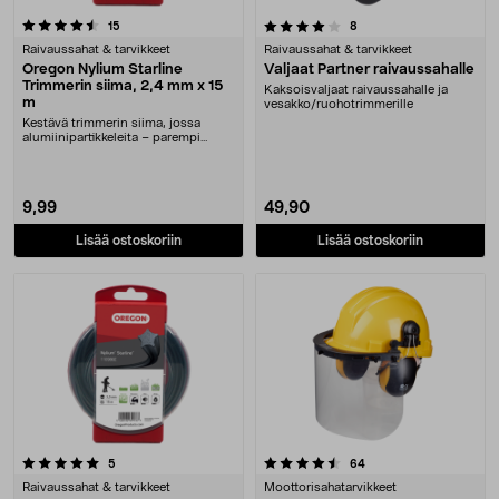
4.0 viidestä tähdestä
arvostelut
arvostelut
15
8
Raivaussahat & tarvikkeet
Raivaussahat & tarvikkeet
Oregon Nylium Starline
Valjaat Partner raivaussahalle
Trimmerin siima, 2,4 mm x 15
Kaksoisvaljaat raivaussahalle ja
m
vesakko/ruohotrimmerille
Kestävä trimmerin siima, jossa
alumiinipartikkeleita – parempi
kestävyys. Oregon....
9,99
49,90
Lisää ostoskoriin
Lisää ostoskoriin
4.5 viidestä tähdestä
arvostelut
arvostelut
5
64
Raivaussahat & tarvikkeet
Moottorisahatarvikkeet