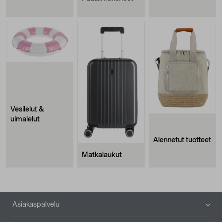
Vesilelut &
uimalelut
Alennetut tuotteet
Matkalaukut
Alatunniste
Asiakaspalvelu