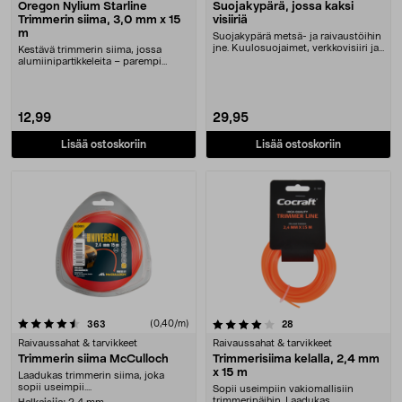
Oregon Nylium Starline
Suojakypärä, jossa kaksi
Trimmerin siima, 3,0 mm x 15
visiiriä
m
Suojakypärä metsä- ja raivaustöihin
jne. Kuulosuojaimet, verkkovisiiri ja
Kestävä trimmerin siima, jossa
muoviv....
alumiinipartikkeleita – parempi
kestävyys. Oregon....
12,99
29,95
Lisää ostoskoriin
Lisää ostoskoriin
4.0 viidestä tähdestä
arvostelut
(0,40/m)
arvostelut
363
28
Raivaussahat & tarvikkeet
Raivaussahat & tarvikkeet
Trimmerin siima McCulloch
Trimmerisiima kelalla, 2,4 mm
x 15 m
Laadukas trimmerin siima, joka
sopii useimpii....
Sopii useimpiin vakiomallisiin
trimmeripäihin. Laadukas