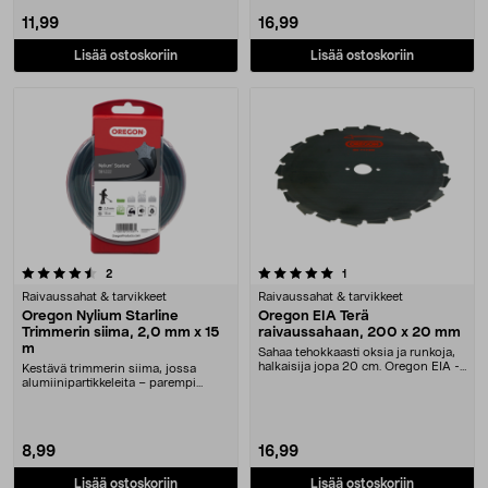
11,99
16,99
Lisää ostoskoriin
Lisää ostoskoriin
5.0 viidestä tähdestä
arvostelut
arvostelut
2
1
Raivaussahat & tarvikkeet
Raivaussahat & tarvikkeet
Oregon Nylium Starline
Oregon EIA Terä
Trimmerin siima, 2,0 mm x 15
raivaussahaan, 200 x 20 mm
m
Sahaa tehokkaasti oksia ja runkoja,
halkaisija jopa 20 cm. Oregon EIA -
Kestävä trimmerin siima, jossa
raivaussa....
alumiinipartikkeleita – parempi
kestävyys. Oregon....
8,99
16,99
Lisää ostoskoriin
Lisää ostoskoriin