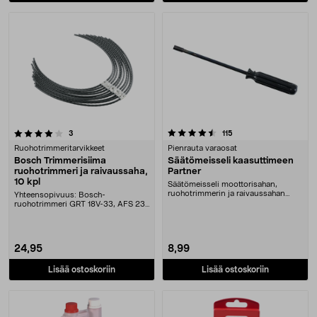
4.5 viidestä tähdestä
arvostelut
arvostelut
3
115
Ruohotrimmeritarvikkeet
Pienrauta varaosat
Bosch Trimmerisiima
Säätömeisseli kaasuttimeen
ruohotrimmeri ja raivaussaha,
Partner
10 kpl
Säätömeisseli moottorisahan,
ruohotrimmerin ja raivaussahan
Yhteensopivuus: Bosch-
kaasuttimen säätöruu....
ruohotrimmeri GRT 18V-33, AFS 23-
37 ja raivaussaha GFR 18V....
24,95
8,99
Lisää ostoskoriin
Lisää ostoskoriin