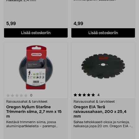
Halkaisija:
2,4 mm
trimmerisiima kelalla – ....
5,99
4,99
Lisää ostoskoriin
Lisää ostoskoriin
5.0 viidestä tähdestä
arvostelut
4
arvostelut
0
Raivaussahat & tarvikkeet
Raivaussahat & tarvikkeet
Oregon Nylium Starline
Oregon EIA Terä
Trimmerin siima, 2,7 mm x 15
raivaussahaan, 200 x 25,4
m
mm
Kestävä trimmerin siima, jossa
Sahaa tehokkaasti oksia ja runkoja,
alumiinipartikkeleita – parempi
halkaisija jopa 20 cm. Oregon EIA -
kestävyys. Oregon....
raivaussa....