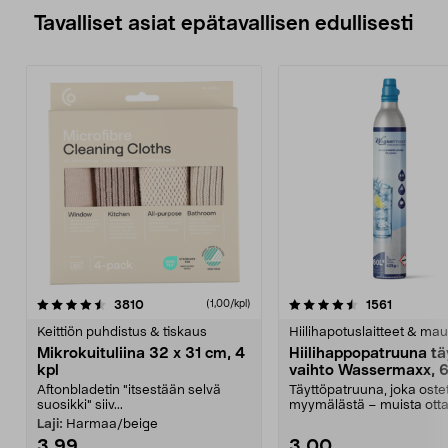
Tavalliset asiat epätavallisen edullisesti
4.5viidestä
arvostelut
4.5viidestä
arvostelu
3810
1561
(1,00/kpl)
tähdestä
t
Keittiön puhdistus & tiskaus
Hiilihapotuslaitteet & mau
Mikrokuituliina 32 x 31 cm, 4
Hiilihappopatruuna tä
kpl
vaihto Wassermaxx, 6
Aftonbladetin "itsestään selvä
Täyttöpatruuna, joka ost
suosikki" siiv...
myymälästä – muista ott
patruuna mukaasi m...
Laji:
Harmaa/beige
3,99
3,00