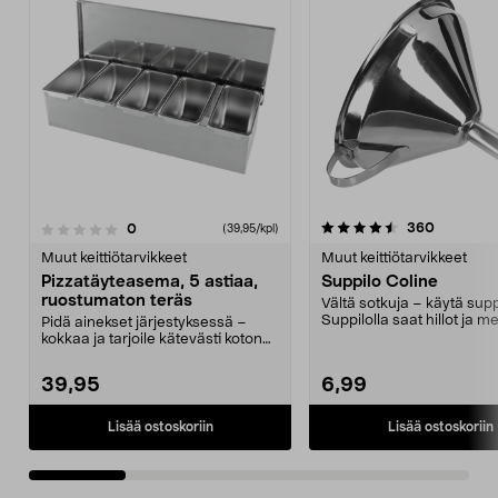
4.5 viidestä
4.5 viidestä
arvostelu
360
arvostelut
0
(39,95/kpl)
tähdestä
t
Muut keittiötarvikkeet
Muut keittiötarvikkeet
Pizzatäyteasema, 5 astiaa,
Suppilo Coline
ruostumaton teräs
Vältä sotkuja – käytä supp
Suppilolla saat hillot ja m
Pidä ainekset järjestyksessä –
suoraan purkkiin...
kokkaa ja tarjoile kätevästi kotona.
Ruostumattom...
39,95
6,99
Lisää ostoskoriin
Lisää ostoskoriin