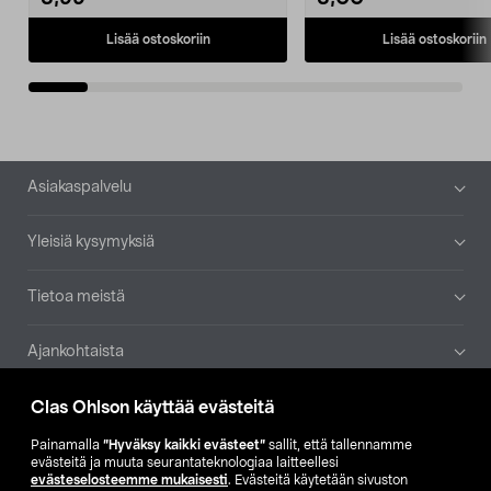
Lisää ostoskoriin
Lisää ostoskoriin
Alatunniste
Asiakaspalvelu
Yleisiä kysymyksiä
Tietoa meistä
Ajankohtaista
Clas Ohlson käyttää evästeitä
Muut yrityksemme
Painamalla
”Hyväksy kaikki evästeet”
sallit, että tallennamme
Etsi myymälä
evästeitä ja muuta seurantateknologiaa laitteellesi
evästeselosteemme mukaisesti
. Evästeitä käytetään sivuston