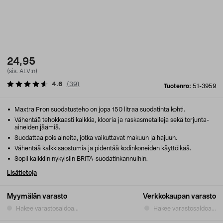
24,95
(sis. ALV:n)
4.6
(
39
)
Tuotenro:
51-3959
Maxtra Pron suodatusteho on jopa 150 litraa suodatinta kohti.
Vähentää tehokkaasti kalkkia, klooria ja raskasmetalleja sekä torjunta-
aineiden jäämiä.
Suodattaa pois aineita, jotka vaikuttavat makuun ja hajuun.
Vähentää kalkkisaostumia ja pidentää kodinkoneiden käyttöikää.
Sopii kaikkiin nykyisiin BRITA-suodatinkannuihin.
Lisätietoja
Myymälän varasto
Verkkokaupan varasto
Hakee varastosaldoa...
Hakee varastosaldoa...