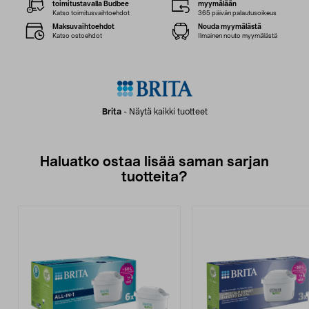
toimitustavalla Budbee
myymälään
Katso toimitusvaihtoehdot
365 päivän palautusoikeus
Maksuvaihtoehdot
Nouda myymälästä
Katso ostoehdot
Ilmainen nouto myymälästä
Brita
-
Näytä kaikki tuotteet
Haluatko ostaa lisää saman sarjan
tuotteita?