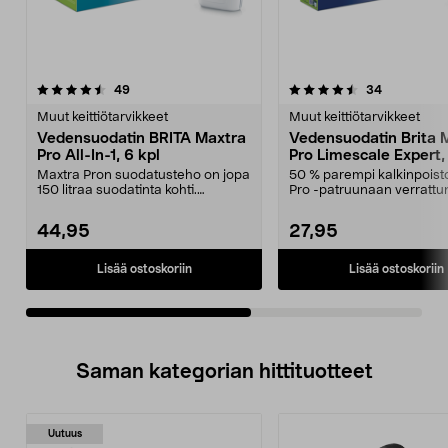
4.5viidestä
arvostelut
4.5viidestä
arvostelut
49
34
tähdestä
t
Muut keittiötarvikkeet
Muut keittiötarvikkeet
Vedensuodatin BRITA Maxtra
Vedensuodatin Brita 
Pro All-In-1, 6 kpl
Pro Limescale Expert,
Maxtra Pron suodatusteho on jopa
50 % parempi kalkinpoist
150 litraa suodatinta kohti.
Pro -patruunaan verrattu
Vähentää tehokkaas...
Suodatusteho on jop...
44,95
27,95
Lisää ostoskoriin
Lisää ostoskoriin
Saman kategorian hittituotteet
Uutuus