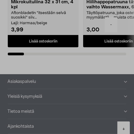
Mikrokuituliina 32 x 31 cm, 4
Hiilihappopatruuna tä
kpl
vaihto Wassermaxx, 6
Aftonbladetin "itsestään selvä
Täyttöpatruuna, joka ost
suosikki" siiv...
myymälästä – muista ott
patruuna mukaasi m...
Laji:
Harmaa/beige
-
3,99
3,00
Lisää ostoskoriin
Lisää ostoskoriin
Alatunniste
Asiakaspalvelu
Yleisiä kysymyksiä
Tietoa meistä
Ajankohtaista
Product
+
quantity