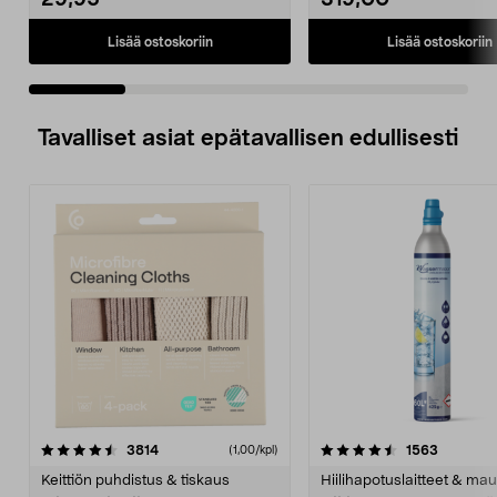
29,95
319,00
Lisää ostoskoriin
Lisää ostoskoriin
Tavalliset asiat epätavallisen edullisesti
4.5viidestä
arvostelut
4.5viidestä
arvostelu
3814
1563
(1,00/kpl)
tähdestä
t
Keittiön puhdistus & tiskaus
Hiilihapotuslaitteet & mau