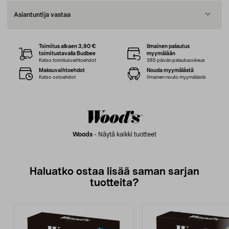
Asiantuntija vastaa
Toimitus alkaen 3,90 €
Ilmainen palautus
toimitustavalla Budbee
myymälään
Katso toimitusvaihtoehdot
365 päivän palautusoikeus
Maksuvaihtoehdot
Nouda myymälästä
Katso ostoehdot
Ilmainen nouto myymälästä
Woods
-
Näytä kaikki tuotteet
Haluatko ostaa lisää saman sarjan
tuotteita?