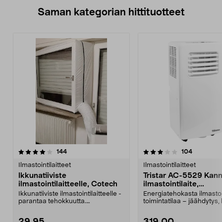
Saman kategorian hittituotteet
3.5 viidestä
arvostelut
3.5 viidestä
arvostelut
144
104
tähdestä
t
Ilmastointilaitteet
Ilmastointilaitteet
Ikkunatiiviste
Tristar AC-5529 Kann
ilmastointilaitteelle, Cotech
ilmastointilaite,
ilmanviilennin poistop
Ikkunatiiviste ilmastointilaitteelle -
Energiatehokasta ilmastoi
25 m2
parantaa tehokkuutta.
toimintatilaa – jäähdytys,
Ilmastointilaitteen...
ja tuuletus....