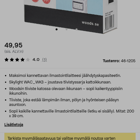
49,95
(sis. ALV:n)
4.0
(
1
)
Tuotenro:
46-1205
Maksimoi kannettavan ilmastointilaitteesi jäähdytyskapasiteetin.
Skylight WAC_WK3 – joustava tiivistyssarja kattoikkunaan.
Woodsin tiiviste katossa olevaan ikkunaan – sopii kaikentyyppisiin
ikkunoihin.
Tiiviste, joka estää lämpimän ilman, pölyn ja hyönteisen pääsyn
asuntoon.
Sopii kaikille kannettaville ilmastointilaitteille (letku ei sisälly). Mitat: 200
x 39 cm.
Lisätietoja
Tarkista myymäläsaatavuus tai valitse myymälä noutoa varten