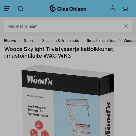
Etusivu
Sähkö
Sisäilma & ilmanlaatu
Ilmastointilaitteet
Woods S
Woods Skylight Tiivistyssarja kattoikkunat,
ilmastointilaite WAC WK3