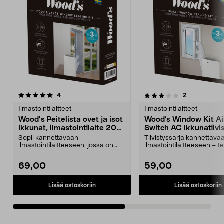
3.0viidestä
arvostelut
arvostelut
4
2
0.0 viidestä
tähdestä
t
Ilmastointilaitteet
Ilmastointilaitteet
Wood's Peitelista ovet ja isot
Wood’s Window Kit Ai
ikkunat, ilmastointilaite 200
Switch AC Ikkunatiivi
cm
Sopii kannettavaan
Tiivistyssarja kannettava
ilmastointilaitteeseen, jossa on
ilmastointilaitteeseen – 
yksi letku tai kaksi letkua....
viilennys. Wood's-i...
69,00
59,00
Lisää ostoskoriin
Lisää ostoskoriin