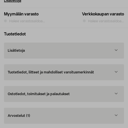
Lisätietoja
Myymälän varasto
Verkkokaupan varasto
Hakee varastosaldoa...
Hakee varastosaldoa...
Tuotetiedot
Lisätietoja
Tuotetiedot, liitteet ja mahdolliset varoitusmerkinnät
Ostotiedot, toimitukset ja palautukset
Arvostelut
(1)