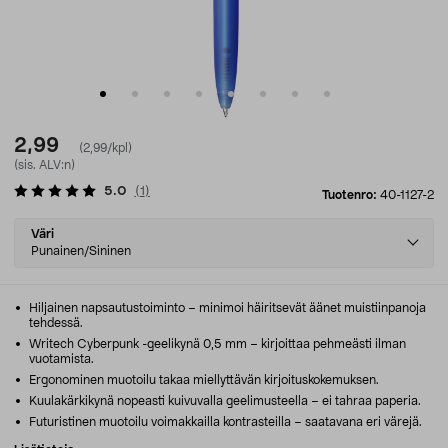
2,99
(2,99/kpl)
(sis. ALV:n)
5.0
(
1
)
Tuotenro:
40-1127-2
Select
Väri
variant
Punainen/Sininen
Hiljainen napsautustoiminto – minimoi häiritsevät äänet muistiinpanoja
tehdessä.
Writech Cyberpunk -geelikynä 0,5 mm – kirjoittaa pehmeästi ilman
vuotamista.
Ergonominen muotoilu takaa miellyttävän kirjoituskokemuksen.
Kuulakärkikynä nopeasti kuivuvalla geelimusteella – ei tahraa paperia.
Futuristinen muotoilu voimakkailla kontrasteilla – saatavana eri värejä.