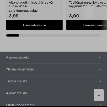
Aftonbladetin "itsestään selvä
Täyttöpatruuna, joka ost
suosikki" siiv...
myymälästä – muista ott
patruuna mukaasi m...
Laji:
Harmaa/beige
-
3,99
3,00
Lisää ostoskoriin
Lisää ostoskoriin
Alatunniste
Asiakaspalvelu
Yleisiä kysymyksiä
Tietoa meistä
Ajankohtaista
Product
+
quantity
Muut yrityksemme