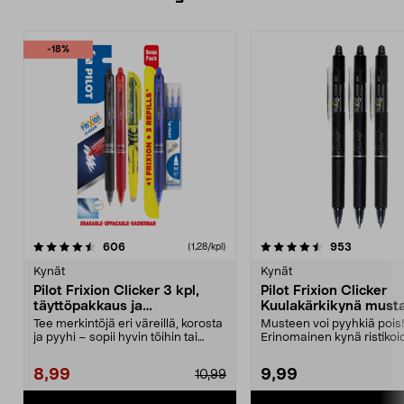
-18%
4.5 viidestä
arvostelut
4.5 viidestä
arvostelut
606
953
(1,28/kpl)
tähdestä
t
Kynät
Kynät
Pilot Frixion Clicker 3 kpl,
Pilot Frixion Clicker
täyttöpakkaus ja
Kuulakärkikynä musta
korostuskynä
Tee merkintöjä eri väreillä, korosta
Musteen voi pyyhkiä pois
ja pyyhi – sopii hyvin töihin tai
Erinomainen kynä ristikoi
kouluun. ...
täyttämiseen – musta must
8,99
9,99
10,99