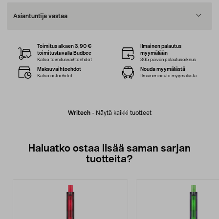
Asiantuntija vastaa
Toimitus alkaen 3,90 €
Ilmainen palautus
toimitustavalla Budbee
myymälään
Katso toimitusvaihtoehdot
365 päivän palautusoikeus
Maksuvaihtoehdot
Nouda myymälästä
Katso ostoehdot
Ilmainen nouto myymälästä
Writech
-
Näytä kaikki tuotteet
Haluatko ostaa lisää saman sarjan
tuotteita?