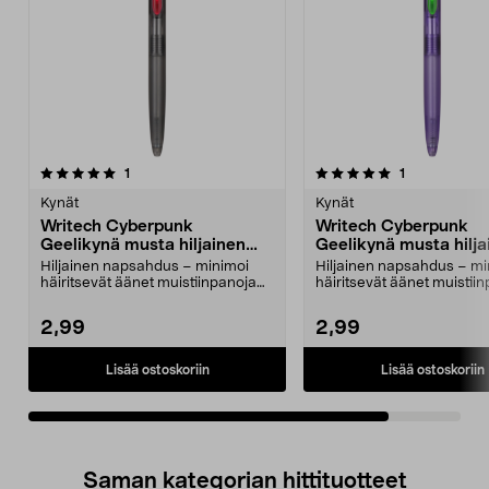
5.0viidestä
arvostelut
arvostelut
1
1
tähdestä
Kynät
Kynät
Writech Cyberpunk
Writech Cyberpunk
Geelikynä musta hiljainen
Geelikynä musta hilja
napsahdus, nopeasti kuivuva
napsahdus, nopeasti 
Hiljainen napsahdus – minimoi
Hiljainen napsahdus – mi
häiritsevät äänet muistiinpanoja
häiritsevät äänet muistii
tehdessä. Writech...
tehdessä. Writech...
2,99
2,99
Lisää ostoskoriin
Lisää ostoskoriin
Saman kategorian hittituotteet