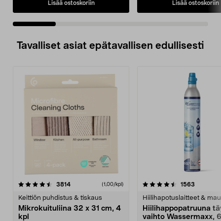
Lisää ostoskoriin
Lisää ostoskoriin
Tavalliset asiat epätavallisen edullisesti
4.5viidestä
arvostelut
4.5viidestä
arvostelu
3814
1563
(1,00/kpl)
tähdestä
t
Keittiön puhdistus & tiskaus
Hiilihapotuslaitteet & mau
Mikrokuituliina 32 x 31 cm, 4
Hiilihappopatruuna tä
kpl
vaihto Wassermaxx, 6