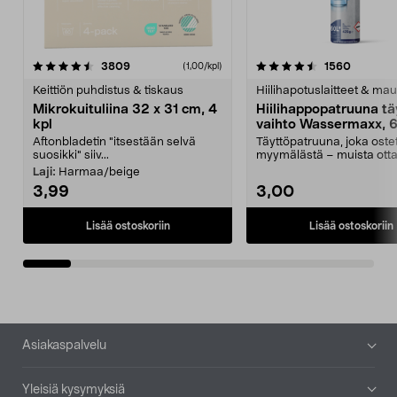
4.5viidestä
arvostelut
4.5viidestä
arvostel
3809
1560
(1,00/kpl)
tähdestä
t
Keittiön puhdistus & tiskaus
Hiilihapotuslaitteet & mau
Mikrokuituliina 32 x 31 cm, 4
Hiilihappopatruuna tä
kpl
vaihto Wassermaxx, 6
Aftonbladetin "itsestään selvä
Täyttöpatruuna, joka ost
suosikki" siiv...
myymälästä – muista ott
patruuna mukaasi m...
Laji:
Harmaa/beige
3,99
3,00
Lisää ostoskoriin
Lisää ostoskoriin
Alatunniste
Asiakaspalvelu
Yleisiä kysymyksiä