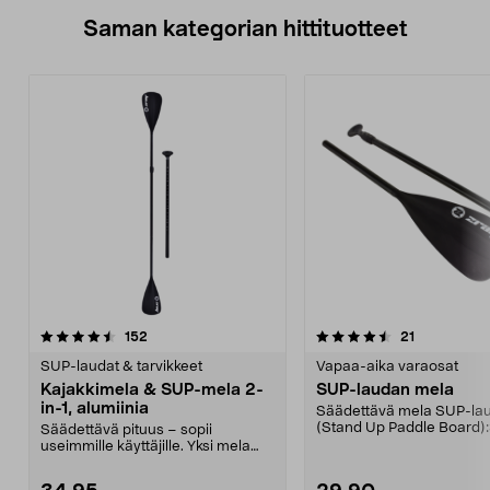
Saman kategorian hittituotteet
4.5 viidestä
arvostelut
4.5 viidestä
arvostelut
152
21
tähdestä
t
SUP-laudat & tarvikkeet
Vapaa-aika varaosat
Kajakkimela & SUP-mela 2-
SUP-laudan mela
in-1, alumiinia
Säädettävä mela SUP-la
(Stand Up Paddle Board):
Säädettävä pituus – sopii
974331-2059, E11.
useimmille käyttäjille. Yksi mela
kajakkiin ja SUP-lau...