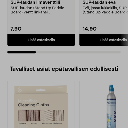
SUP-laudan ilmaventtiili
SUP-laudan evä
SUP-laudan (Stand Up Paddle
Evä, jossa lukkokiila, SUP
Board) venttiilinkansi
(Stand Up Paddle Board):
(ilmaventtiili):31-974331-205...
974331-2059, E11 ...
7,90
14,90
Lisää ostoskoriin
Lisää ostoskoriin
Tavalliset asiat epätavallisen edullisesti