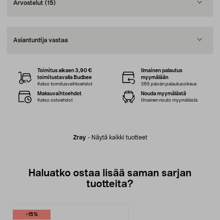
Arvostelut
(15)
Asiantuntija vastaa
Toimitus alkaen 3,90 €
Ilmainen palautus
toimitustavalla Budbee
myymälään
Katso toimitusvaihtoehdot
365 päivän palautusoikeus
Maksuvaihtoehdot
Nouda myymälästä
Katso ostoehdot
Ilmainen nouto myymälästä
Zray
-
Näytä kaikki tuotteet
Haluatko ostaa lisää saman sarjan
tuotteita?
-15%