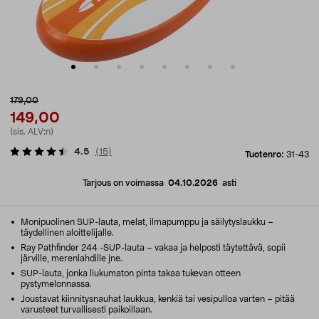
179,00
149,00
(sis. ALV:n)
4.5
(
15
)
Tuotenro:
31-43
Tarjous on voimassa
04.10.2026
asti
Monipuolinen SUP-lauta, melat, ilmapumppu ja säilytyslaukku –
täydellinen aloittelijalle.
Ray Pathfinder 244 -SUP-lauta – vakaa ja helposti täytettävä, sopii
järville, merenlahdille jne.
SUP-lauta, jonka liukumaton pinta takaa tukevan otteen
pystymelonnassa.
Joustavat kiinnitysnauhat laukkua, kenkiä tai vesipulloa varten – pitää
varusteet turvallisesti paikoillaan.