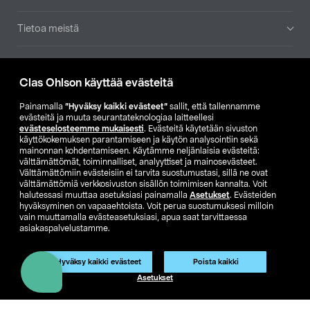
Tietoa meistä
Ajankohtaista
Clas Ohlson käyttää evästeitä
Muut yrityksemme
Painamalla
”Hyväksy kaikki evästeet”
sallit, että tallennamme
evästeitä ja muuta seurantateknologiaa laitteellesi
evästeselosteemme mukaisesti
. Evästeitä käytetään sivuston
Etsi myymälä
käyttökokemuksen parantamiseen ja käytön analysointiin sekä
mainonnan kohdentamiseen. Käytämme neljänlaisia evästeitä:
välttämättömät, toiminnalliset, analyyttiset ja mainosevästeet.
SE
NO
FI
Välttämättömiin evästeisiin ei tarvita suostumustasi, sillä ne ovat
välttämättömiä verkkosivuston sisällön toimimisen kannalta. Voit
FI
SV
halutessasi muuttaa asetuksiasi painamalla
Asetukset
. Evästeiden
hyväksyminen on vapaaehtoista. Voit perua suostumuksesi milloin
vain muuttamalla evästeasetuksiasi, apua saat tarvittaessa
asiakaspalvelustamme.
Hyväksy kaikki evästeet
Poista kaikki
Asetukset
Club Clas
Ostoehdot
Tietosuojaseloste
Näytä hinnat ilman ALV:a