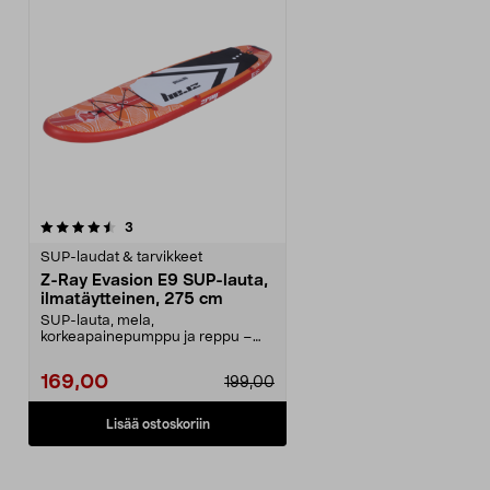
arvostelut
3
SUP-laudat & tarvikkeet
Z-Ray Evasion E9 SUP-lauta,
ilmatäytteinen, 275 cm
SUP-lauta, mela,
korkeapainepumppu ja reppu –
täydellinen setti aloittelijoille....
169,00
199,00
Lisää ostoskoriin