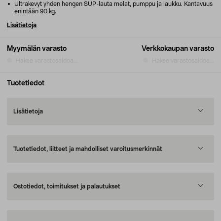
Ultrakevyt yhden hengen SUP-lauta melat, pumppu ja laukku. Kantavuus
enintään 90 kg.
Lisätietoja
Myymälän varasto
Verkkokaupan varasto
Hakee varastosaldoa...
Hakee varastosaldoa...
Tuotetiedot
Lisätietoja
Tuotetiedot, liitteet ja mahdolliset varoitusmerkinnät
Ostotiedot, toimitukset ja palautukset