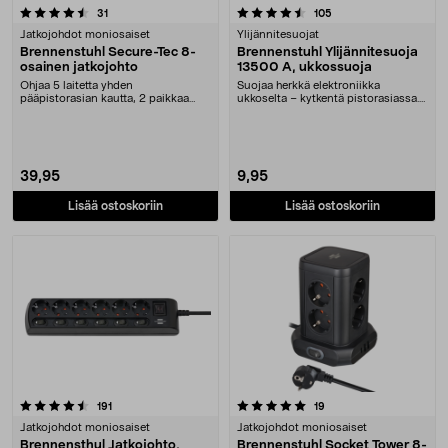
4.5 viidestä tähdestä
arvostelut
arvostelut
31
105
Jatkojohdot moniosaiset
Ylijännitesuojat
Brennenstuhl Secure-Tec 8-
Brennenstuhl Ylijännitesuoja
osainen jatkojohto
13500 A, ukkossuoja
Ohjaa 5 laitetta yhden
Suojaa herkkä elektroniikka
pääpistorasian kautta, 2 paikkaa
ukkoselta – kytkentä pistorasiassa.
jatkuvaa virransyöttöä v....
Brennenstuhl-yli....
39,95
9,95
Lisää ostoskoriin
Lisää ostoskoriin
5.0 viidestä tähdestä
arvostelut
arvostelut
191
19
Jatkojohdot moniosaiset
Jatkojohdot moniosaiset
Brennensthul Jatkojohto,
Brennenstuhl Socket Tower 8-