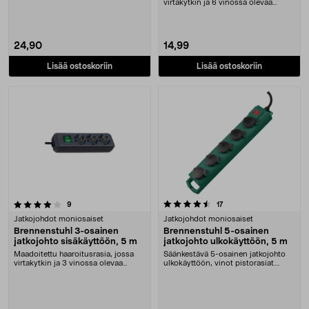
Brennenstu....
virtakytkin ja 6 vinossa olevaa
pistorasiaa. B....
24,90
14,99
Lisää ostoskoriin
Lisää ostoskoriin
4.5 viidestä tähdestä
arvostelut
arvostelut
9
17
Jatkojohdot moniosaiset
Jatkojohdot moniosaiset
Brennenstuhl 3-osainen
Brennenstuhl 5-osainen
jatkojohto sisäkäyttöön, 5 m
jatkojohto ulkokäyttöön, 5 m
Maadoitettu haaroitusrasia, jossa
Säänkestävä 5-osainen jatkojohto
virtakytkin ja 3 vinossa olevaa
ulkokäyttöön, vinot pistorasiat.
pistorasiaa. B....
Brennenstuhl-j....