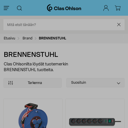
Etusivu
Brand
BRENNENSTUHL
BRENNENSTUHL
Clas Ohlsonilta löydät tuotemerkin
BRENNENSTUHL tuotteita.
Select
Suosituin
Tarkenna
sorting
Tuotteet