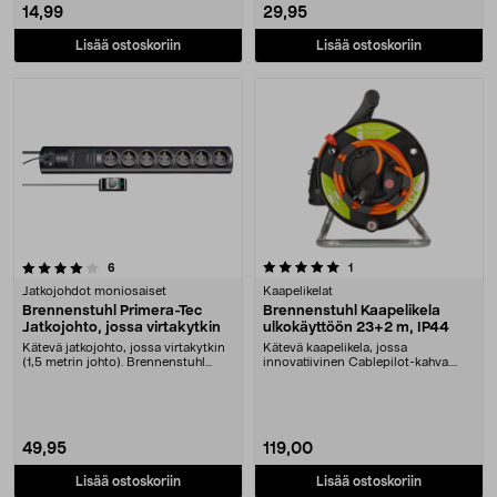
14,99
29,95
Lisää ostoskoriin
Lisää ostoskoriin
5.0 viidestä tähdestä
arvostelut
arvostelut
6
1
Jatkojohdot moniosaiset
Kaapelikelat
Brennenstuhl Primera-Tec
Brennenstuhl Kaapelikela
Jatkojohto, jossa virtakytkin
ulkokäyttöön 23+2 m, IP44
Kätevä jatkojohto, jossa virtakytkin
Kätevä kaapelikela, jossa
(1,5 metrin johto). Brennenstuhl
innovatiivinen Cablepilot-kahva.
Primera-Te....
Brennenstuhl-kaapelik....
49,95
119,00
Lisää ostoskoriin
Lisää ostoskoriin