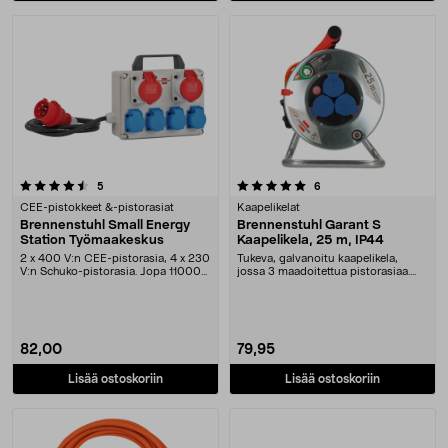
5.0 viidestä tähdestä
arvostelut
arvostelut
5
6
CEE-pistokkeet &-pistorasiat
Kaapelikelat
Brennenstuhl Small Energy
Brennenstuhl Garant S
Station Työmaakeskus
Kaapelikela, 25 m, IP44
2 x 400 V:n CEE-pistorasia, 4 x 230
Tukeva, galvanoitu kaapelikela,
V:n Schuko-pistorasia. Jopa 11000
jossa 3 maadoitettua pistorasiaa.
W. Brennen....
Brennenstuhl G....
82,00
79,95
Lisää ostoskoriin
Lisää ostoskoriin