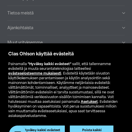
Tietoa meistä
Ajankohtaista
Muut yrityksemme
Clas Ohlson käyttää evästeitä
Etsi myymälä
Painamalla
”Hyväksy kaikki evästeet”
sallit, että tallennamme
evästeitä ja muuta seurantateknologiaa laitteellesi
SE
NO
FI
evästeselosteemme mukaisesti
. Evästeitä käytetään sivuston
käyttökokemuksen parantamiseen ja käytön analysointiin sekä
FI
SV
mainonnan kohdentamiseen. Käytämme neljänlaisia evästeitä:
välttämättömät, toiminnalliset, analyyttiset ja mainosevästeet.
Välttämättömiin evästeisiin ei tarvita suostumustasi, sillä ne ovat
välttämättömiä verkkosivuston sisällön toimimisen kannalta. Voit
halutessasi muuttaa asetuksiasi painamalla
Asetukset
. Evästeiden
hyväksyminen on vapaaehtoista. Voit perua suostumuksesi milloin
vain muuttamalla evästeasetuksiasi, apua saat tarvittaessa
asiakaspalvelustamme.
Club Clas
Ostoehdot
Tietosuojaseloste
Näytä hinnat ilman ALV:a
Hyväksy kaikki evästeet
Poista kaikki