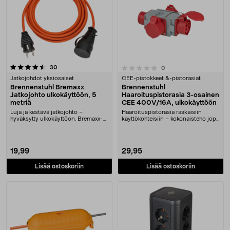
arvostelut
0.0 viidestä tähdestä
30
arvostelut
0
Jatkojohdot yksiosaiset
CEE-pistokkeet &-pistorasiat
Brennenstuhl Bremaxx
Brennenstuhl
Jatkojohto ulkokäyttöön, 5
Haaroituspistorasia 3-osainen
metriä
CEE 400V/16A, ulkokäyttöön
Luja ja kestävä jatkojohto –
Haaroituspistorasia raskaisiin
hyväksytty ulkokäyttöön. Bremaxx-
käyttökohteisiin – kokonaisteho jopa
jatkojohto – pehme....
11 000 W. Br....
19,99
29,95
Lisää ostoskoriin
Lisää ostoskoriin