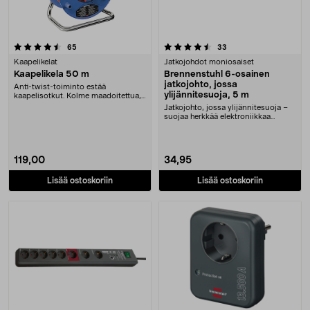
4.5 viidestä tähdestä
arvostelut
arvostelut
65
33
Kaapelikelat
Jatkojohdot moniosaiset
Kaapelikela 50 m
Brennenstuhl 6-osainen
jatkojohto, jossa
Anti-twist-toiminto estää
ylijännitesuoja, 5 m
kaapelisotkut. Kolme maadoitettua,
kannellista ja laps....
Jatkojohto, jossa ylijännitesuoja –
suojaa herkkää elektroniikkaa
ukkoselta. Bre....
119,00
34,95
Lisää ostoskoriin
Lisää ostoskoriin