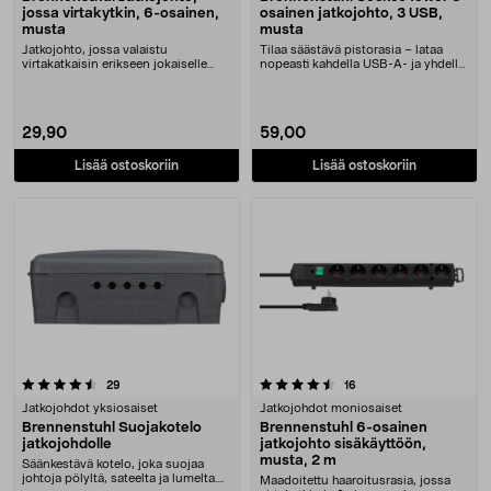
jossa virtakytkin, 6-osainen,
osainen jatkojohto, 3 USB,
musta
musta
Jatkojohto, jossa valaistu
Tilaa säästävä pistorasia – lataa
virtakatkaisin erikseen jokaiselle
nopeasti kahdella USB-A- ja yhdellä
pistokepaikalle. B....
USB-C-liit....
29,90
59,00
Lisää ostoskoriin
Lisää ostoskoriin
4.5 viidestä tähdestä
arvostelut
arvostelut
29
16
Jatkojohdot yksiosaiset
Jatkojohdot moniosaiset
Brennenstuhl Suojakotelo
Brennenstuhl 6-osainen
jatkojohdolle
jatkojohto sisäkäyttöön,
musta, 2 m
Säänkestävä kotelo, joka suojaa
johtoja pölyltä, sateelta ja lumelta.
Maadoitettu haaroitusrasia, jossa