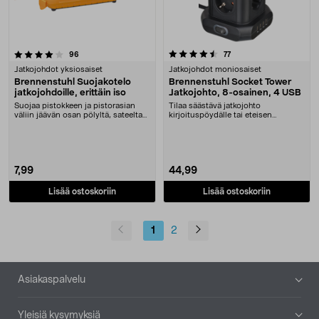
4.5 viidestä tähdestä
arvostelut
arvostelut
96
77
Jatkojohdot yksiosaiset
Jatkojohdot moniosaiset
Brennenstuhl Suojakotelo
Brennenstuhl Socket Tower
jatkojohdoille, erittäin iso
Jatkojohto, 8-osainen, 4 USB
Suojaa pistokkeen ja pistorasian
Tilaa säästävä jatkojohto
väliin jäävän osan pölyltä, sateelta
kirjoituspöydälle tai eteisen
ja lumelta....
lipastolle. Brennenstuhl....
7,99
44,99
Lisää ostoskoriin
Lisää ostoskoriin
1
2
Alatunniste
Asiakaspalvelu
Yleisiä kysymyksiä