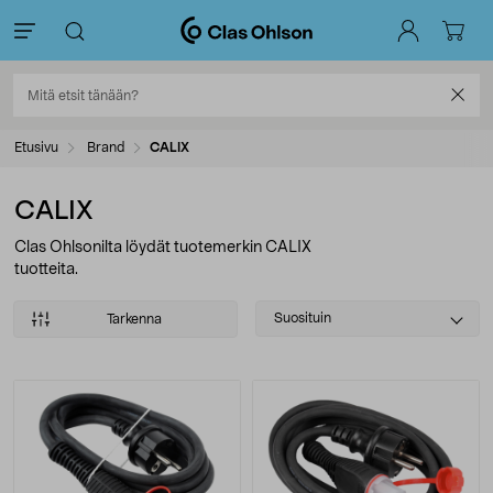
Etusivu
Brand
CALIX
CALIX
Clas Ohlsonilta löydät tuotemerkin CALIX
tuotteita.
Select
Suosituin
Tarkenna
sorting
Tuotteet