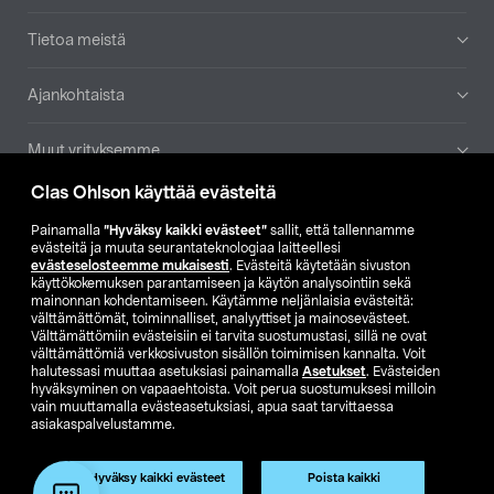
Tietoa meistä
Ajankohtaista
Muut yrityksemme
Clas Ohlson käyttää evästeitä
Etsi myymälä
Painamalla
”Hyväksy kaikki evästeet”
sallit, että tallennamme
evästeitä ja muuta seurantateknologiaa laitteellesi
SE
NO
FI
evästeselosteemme mukaisesti
. Evästeitä käytetään sivuston
käyttökokemuksen parantamiseen ja käytön analysointiin sekä
FI
SV
mainonnan kohdentamiseen. Käytämme neljänlaisia evästeitä:
välttämättömät, toiminnalliset, analyyttiset ja mainosevästeet.
Välttämättömiin evästeisiin ei tarvita suostumustasi, sillä ne ovat
välttämättömiä verkkosivuston sisällön toimimisen kannalta. Voit
halutessasi muuttaa asetuksiasi painamalla
Asetukset
. Evästeiden
hyväksyminen on vapaaehtoista. Voit perua suostumuksesi milloin
vain muuttamalla evästeasetuksiasi, apua saat tarvittaessa
asiakaspalvelustamme.
Club Clas
Ostoehdot
Tietosuojaseloste
Näytä hinnat ilman ALV:a
Hyväksy kaikki evästeet
Poista kaikki