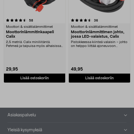
4.5 viidestä tähdestä
arvostelut
arvostelut
58
36
Moottori & sisätilalämmittimet
Moottori & sisätilalämmittimet
Moottorinlämmitinkaapeli
Moottorinlämmittimen johto,
Calix
jossa LED-valaistus, Calix
2,5 metriä. Calix miniliitäntä.
Pistokkeessa kiinteä valaisin – johto
Pehmeä ja taipuisa myös alhaisissa
on helppo liittää ajoneuvoon
lämpötiloissa
pimeässäkin. ....
29,95
49,95
Lisää ostoskoriin
Lisää ostoskoriin
Alatunniste
Asiakaspalvelu
Yleisiä kysymyksiä